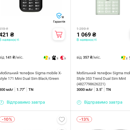
12
Гарантія
519 ₴
1 299 ₴
421 ₴
1 069 ₴
В наявності
В наявності
від
/міс.
від
/міс.
141 ₴
357 ₴
2
3
3
2
Мобiльний телефон Sigma mobile X-
Мобiльний телефон Sigma mobi
style 171 Mini Dual Sim Black/Green
Style 353 Trend Dual Sim Mint
(4827798626221)
|
|
|
|
800 мАг
1.77"
TN
3000 мАг
3.5"
TN
Відправимо завтра
Відправимо завтра
-10%
-13%