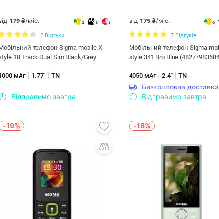
від
/міс.
від
/міс.
179 ₴
175 ₴
2
3
3
6
2
Відгуки
7
Відгуків
Мобiльний телефон Sigma mobile X-
Мобiльний телефон Sigma mobi
style 18 Track Dual Sim Black/Grey
style 341 Bro Blue (4827798368
|
|
|
|
1000 мАг
1.77"
TN
4050 мАг
2.4"
TN
Безкоштовна доставка
Відправимо завтра
Відправимо завтра
-19%
-18%