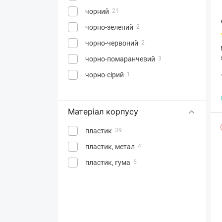
чорний
21
чорно-зелений
2
чорно-червоний
2
чорно-помаранчевий
3
чорно-сірий
1
Матеріал корпусу
пластик
39
пластик, метал
4
пластик, гума
5