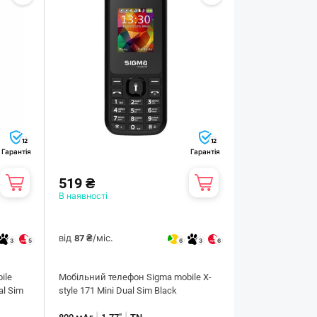
12
12
Гарантія
Гарантія
519 ₴
В наявності
від
/міс.
87 ₴
3
5
6
3
6
ile
Мобiльний телефон Sigma mobile X-
al Sim
style 171 Mini Dual Sim Black
|
|