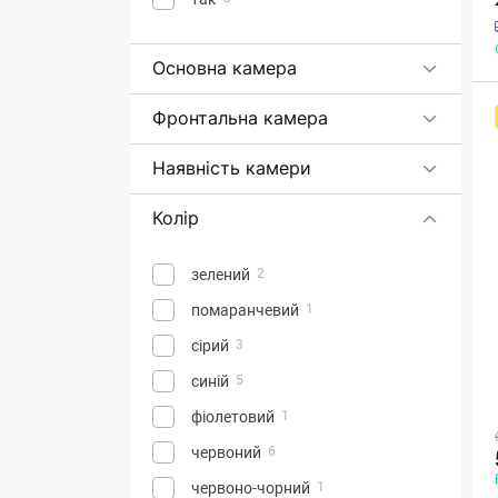
Основна камера
Фронтальна камера
Наявність камери
Колір
зелений
2
помаранчевий
1
сірий
3
синій
5
фiолетовий
1
червоний
6
червоно-чорний
1