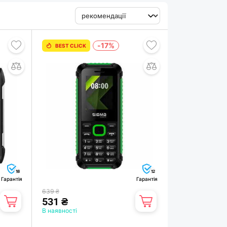
-17%
BEST CLICK
18
12
Гарантія
Гарантія
639 ₴
531 ₴
В наявності