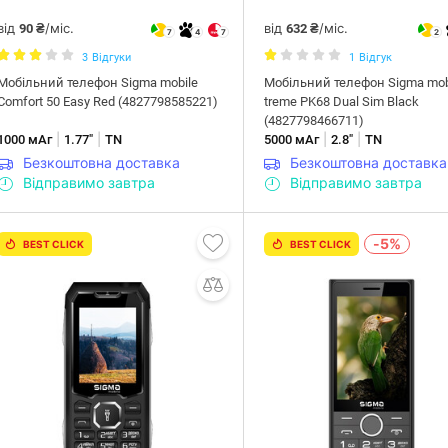
від
/міс.
від
/міс.
90 ₴
632 ₴
7
4
7
2
3
Відгуки
1
Відгук
Мобільний телефон Sigma mobile
Мобільний телефон Sigma mobi
Comfort 50 Easy Red (4827798585221)
treme PK68 Dual Sim Black
(4827798466711)
|
|
|
|
1000 мАг
1.77"
TN
5000 мАг
2.8"
TN
Безкоштовна доставка
Безкоштовна доставка
Відправимо завтра
Відправимо завтра
-5%
BEST CLICK
BEST CLICK