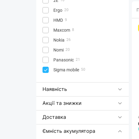
2E
П
Ergo
20
HMD
9
Maxcom
8
Nokia
26
Nomi
20
Panasonic
21
Sigma mobile
50
Наявність
Акції та знижки
Доставка
Ємність акумулятора