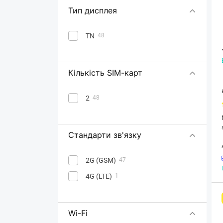
Тип дисплея
TN
48
Кількість SIM-карт
2
48
Стандарти зв'язку
2G (GSM)
47
4G (LTE)
1
Wi-Fi