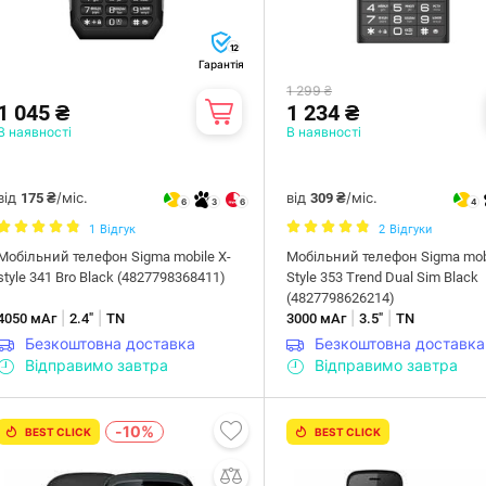
12
Гарантія
1 299 ₴
1 045 ₴
1 234 ₴
В наявності
В наявності
від
/міс.
від
/міс.
175 ₴
309 ₴
6
3
6
4
1
Відгук
2
Відгуки
Мобiльний телефон Sigma mobile X-
Мобiльний телефон Sigma mobi
style 341 Bro Black (4827798368411)
Style 353 Trend Dual Sim Black
(4827798626214)
|
|
|
|
4050 мАг
2.4"
TN
3000 мАг
3.5"
TN
Безкоштовна доставка
Безкоштовна доставка
Відправимо завтра
Відправимо завтра
-10%
BEST CLICK
BEST CLICK