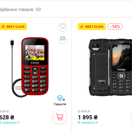
ідібрано товарів:
50
-14%
BEST CLICK
BEST CLICK
12
Гарантія
629 ₴
2 199 ₴
628 ₴
1 895 ₴
В наявності
В наявності