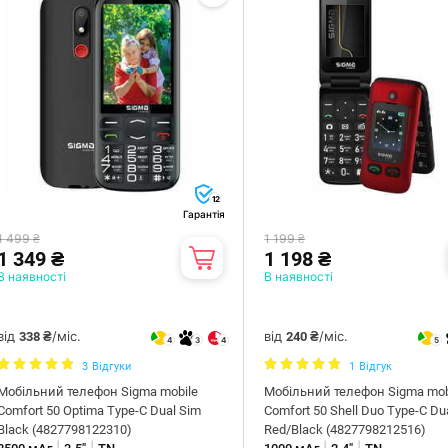
12
Гарантія
1 499 ₴
1 199 ₴
1 349 ₴
1 198 ₴
В наявності
В наявності
від
/міс.
від
/міс.
338 ₴
240 ₴
4
3
4
5
3
Відгуки
1
Відгук
Мобільний телефон Sigma mobile
Мобiльний телефон Sigma mob
Comfort 50 Optima Type-C Dual Sim
Comfort 50 Shell Duo Type-C Du
Black (4827798122310)
Red/Black (4827798212516)
|
|
|
|