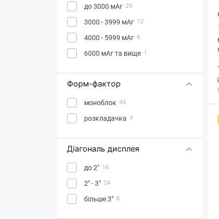
до 3000 мАг
29
3000 - 3999 мАг
12
4000 - 5999 мАг
6
6000 мАг та вище
1
Форм-фактор
моноблок
44
розкладачка
4
Діагональ дисплея
до 2"
16
2" - 3"
24
більше 3"
8