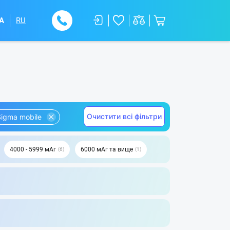
A
RU
Очистити всі фільтри
Sigma mobile
4000 - 5999 мАг
6000 мАг та вище
6
1