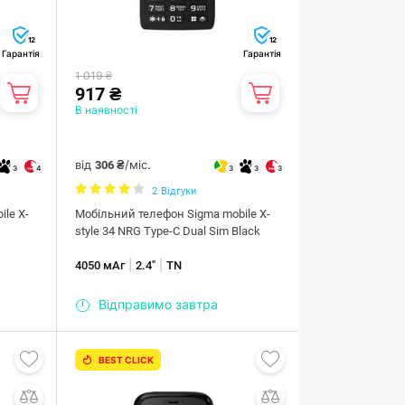
12
12
Гарантія
Гарантія
1 019 ₴
917 ₴
В наявності
від
/міс.
306 ₴
3
4
3
3
3
2
Відгуки
le X-
Мобiльний телефон Sigma mobile X-
style 34 NRG Type-C Dual Sim Black
|
|
4050 мАг
2.4"
TN
Відправимо завтра
BEST CLICK