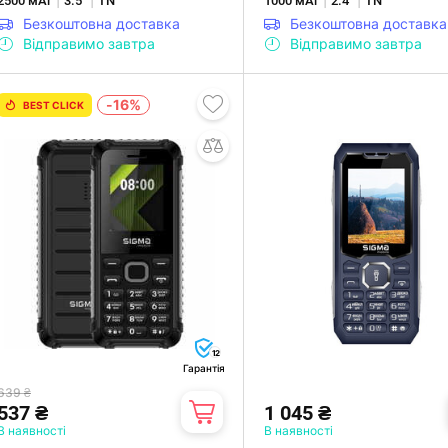
2500 мАг
3.5"
TN
1000 мАг
2.4"
TN
Безкоштовна доставка
Безкоштовна доставка
Відправимо завтра
Відправимо завтра
-16%
BEST CLICK
12
Гарантія
639 ₴
537 ₴
1 045 ₴
В наявності
В наявності