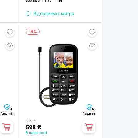
800 мАг
1.77"
TN
Відправимо завтра
-5%
12
12
Гарантія
Гарантія
629 ₴
598 ₴
В наявності