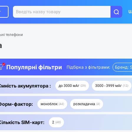
г
U
ьні телефони
a
Популярні фільтри
Підбірка з фільтрами:
Бренд: 
Ємність акумулятора :
до 3000 мАг
3000 - 3999 мАг
29
12
Форм-фактор:
моноблок
розкладачка
44
4
Кількість SIM-карт:
2
48