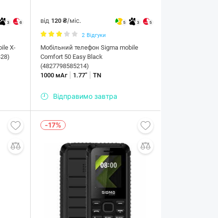
від
/міс.
120 ₴
3
6
5
3
5
2
Відгуки
le X-
Мобільний телефон Sigma mobile
428)
Comfort 50 Easy Black
(4827798585214)
|
|
1000 мАг
1.77"
TN
Відправимо завтра
-17%