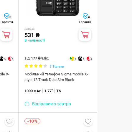
12
12
Гарантія
Гарантія
639 ₴
531 ₴
В наявності
від
/міс.
177 ₴
3
3
2
3
3
2
Відгуки
le X-
Мобiльний телефон Sigma mobile X-
style 18 Track Dual Sim Black
|
|
1000 мАг
1.77"
TN
Відправимо завтра
-10%