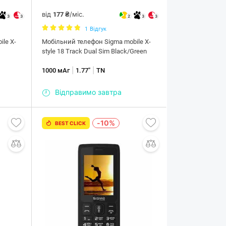
від
/міс.
177 ₴
3
3
2
3
3
1
Відгук
le X-
Мобiльний телефон Sigma mobile X-
style 18 Track Dual Sim Black/Green
|
|
1000 мАг
1.77"
TN
Відправимо завтра
-10%
BEST CLICK