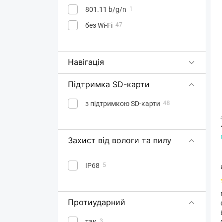
801.11 b/g/n
1
без Wi-Fi
47
Навігація
Підтримка SD-карти
з підтримкою SD-карти
48
Захист від вологи та пилу
IP68
5
Протиударний
так
3