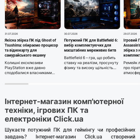
31.07.2026
30.07.2026
29.07.2026
Якісна збірка ПК під Ghost of
Потужний ПК для Battlefield 6:
Ігровий 
Tsushima: обираємо процесор
вибір комплектуючих для
Assassin'
та відеокарту для
масштабних мережевих битв
збірка з
самурайського екшену
комплек
Battlefield 6 – гра, що робить
Колишні ексклюзиви
ставку на реалізм, просунуту
Ремейк л
PlayStation вже давно
фізику та високу щільність
про піра
сподобалися власниками
подій у кадрі: техніка, авіація,
атмосфе
комп'ютерів для ігор –
вибухи та десятки гравців
моря, ал
шедевр Ghost of Tsushima від
одночасно навантажують
рівнем гр
Sucker Punch Productions не
комп'ютер для ігор значно
деталізац
став винятком. Гра зачаровує
сильніше, ніж більшість
оригінал
своїми безмежними полями,
сучасних новинок.
масштаб 
Інтернет-магазин комп'ютерної
листям сакури, що летять за
оновлена 
вітром та неймовірною
Creed Bl
техніки, ігрових ПК та
кінематографічністю
посилює 
електроніки Click.ua
динамічних поєдинків на
переробл
катанах.
покращен
реалісти
Шукаєте потужний ПК для геймінгу чи професійних
«живіший
завдань? Інтернет-магазин Click.ua створений
перенесе