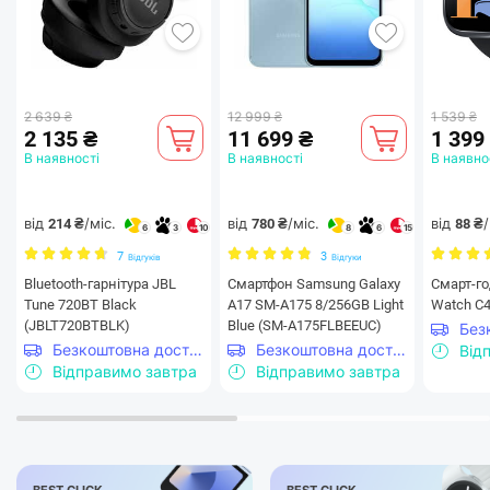
2 639 ₴
12 999 ₴
1 539 ₴
2 135 ₴
11 699 ₴
1 399
В наявності
В наявності
В наявно
від
/міс.
від
/міс.
від
/
214 ₴
780 ₴
88 ₴
6
3
10
8
6
15
7
3
Відгуків
Відгуки
Bluetooth-гарнітура JBL
Смартфон Samsung Galaxy
Смарт-го
Tune 720BT Black
A17 SM-A175 8/256GB Light
Watch C4
(JBLT720BTBLK)
Blue (SM-A175FLBEEUC)
Безкоштовна доставка
Безкоштовна доставка
Від
Відправимо завтра
Відправимо завтра
BEST CLICK
BEST CLICK