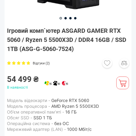
Ігровий комп`ютер ASGARD GAMER RTX
5060 / Ryzen 5 5500X3D / DDR4 16GB / SSD
1TB (ASG-G-5060-7524)
Відгуки (2)
54 499 ₴
15
10
15
В наявності
Модель відеокарти -
GeForce RTX 5060
Модель процесора -
AMD Ryzen 5 5500X3D
Об'єм оперативної пам'яті -
16 ГБ
Обсяг SSD -
SSD 1 ТБ
Операційна система -
без ОС
Мережевий адаптер (LAN) -
1000 Мбіт/с