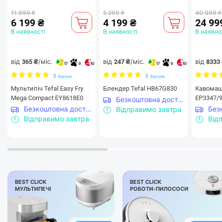
11 999 ₴
5 299 ₴
40 999 ₴
6 199 ₴
4 199 ₴
24 99
В наявності
В наявності
В наявно
від
/міс.
від
/міс.
від
365 ₴
247 ₴
8333
17
9
10
17
9
10
3
5
Відгуки
Відгуків
Мультипіч Tefal Easy Fry
Блендер Tefal HB67G830
Кавомаши
Mega Compact EY8618E0
EP3347/
Безкоштовна доставка
Безкоштовна доставка
Відправимо завтра
Відправимо завтра
Від
BEST CLICK
BEST CLICK
МУЛЬТИПЕЧІ
РОБОТИ-ПИЛОСОСИ