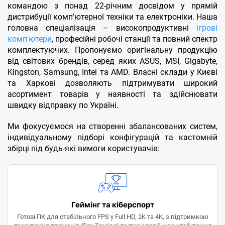
рушій An
командою з понад 22-річним досвідом у прямій
ілюмінув
дистрибуції комп'ютерної техніки та електроніки. Наша
променів
головна спеціалізація – високопродуктивні
ігрові
комп'ютери
, професійні робочі станції та повний спектр
комплектуючих. Пропонуємо оригінальну продукцію
від світових брендів, серед яких ASUS, MSI, Gigabyte,
Kingston, Samsung, Intel та AMD. Власні склади у Києві
та Харкові дозволяють підтримувати широкий
асортимент товарів у наявності та здійснювати
швидку відправку по Україні.
Ми фокусуємося на створенні збалансованих систем,
індивідуальному підборі конфігурацій та кастомній
збірці під будь-які вимоги користувачів:
Геймінг та кіберспорт
Готові ПК для стабільного FPS у Full HD, 2K та 4K, з підтримкою