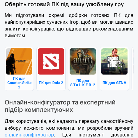
Оберіть готовий ПК під вашу улюблену гру
Ми підготували окремі добірки готових ПК для
найпопулярніших сучасних ігор, щоб ви могли швидко
знайти конфігурацію, що відповідає рекомендованим
вимогам.
ПК для
ПК для
Counter-Strike
ПК для Dota 2
ПК для GTA V
S.T.A.L.K.E.R. 2
2
Онлайн-конфігуратор та експертний
підбір комплектуючих
Для користувачів, які надають перевагу самостійному
вибору кожного компонента, ми розробили зручний
онлайн-конфігуратор
. Цей інструмент дозволяє