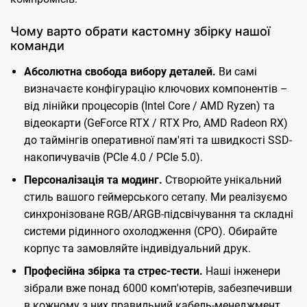
Чому варто обрати кастомну збірку нашої
команди
Абсолютна свобода вибору деталей.
Ви самі
визначаєте конфігурацію ключових компонентів –
від лінійки процесорів (Intel Core / AMD Ryzen) та
відеокарти (GeForce RTX / RTX Pro, AMD Radeon RX)
до таймінгів оперативної пам'яті та швидкості SSD-
накопичувачів (PCIe 4.0 / PCIe 5.0).
Персоналізація та модинг.
Створюйте унікальний
стиль вашого геймерського сетапу. Ми реалізуємо
синхронізоване RGB/ARGB-підсвічування та складні
системи рідинного охолодження (СРО). Обирайте
корпус та замовляйте індивідуальний друк.
Професійна збірка та стрес-тести.
Наші інженери
зібрали вже понад 6000 комп'ютерів, забезпечивши
в кожному з них правильний кабель-менеджмент