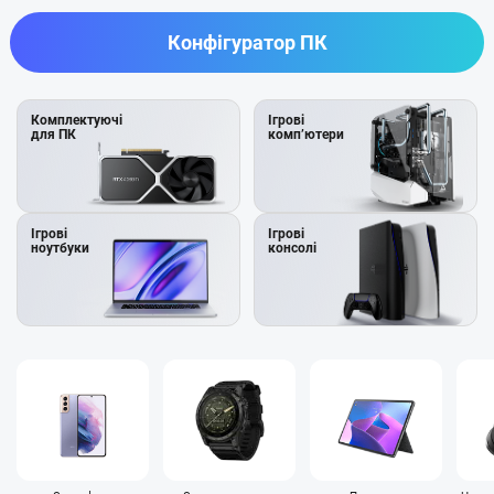
Конфігуратор ПК
Комплектуючі
Ігрові
для ПК
компʼютери
Ігрові
Ігрові
ноутбуки
консолі