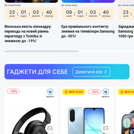
До кінця акції:
До кінця акції:
До кінця акції
23
01
03
38
09
01
03
38
23
:
:
:
:
:
:
:
Японська якість кінокадру:
Ера преміального контенту:
Заряджай
переходь на новий рівень
знижки на телевізори Samsung
Samsung 
перегляду з Toshiba зі
до -50%!
1000 грн
знижкою до -19%!
ГАДЖЕТИ ДЛЯ СЕБЕ
Дивитися все
-19%
-10%
12
12
BEST CLICK
BEST C
Гарантія
Гарантія