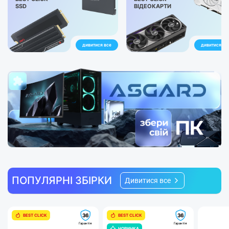
SSD
ВІДЕОКАРТИ
дивитися все
дивитися вс
ПОПУЛЯРНІ ЗБІРКИ
Дивитися все
36
36
BEST CLICK
BEST CLICK
Гарантія
Гарантія
НОВИНКА