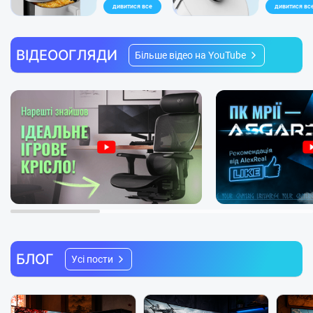
дивитися все
дивитися вс
ВІДЕООГЛЯДИ
Більше відео на YouTube
БЛОГ
Усі пости