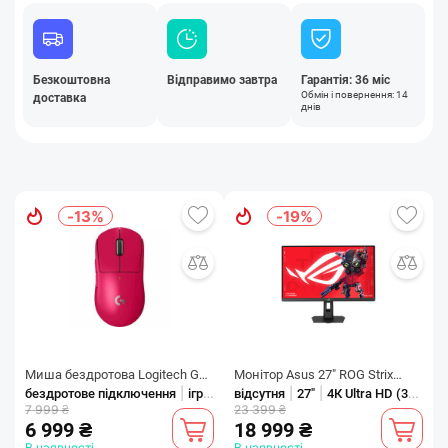
Безкоштовна
Відправимо завтра
Гарантія: 36 міс
Обмін і повернення: 14
доставка
днів
-13%
-19%
Миша бездротова Logitech G
Монітор Asus 27" ROG Strix
|
|
|
|
Pro X Superlight 2 Magenta (910-
бездротове підключення
ігрова
XG27UCGR (90LM0CS0-B01371)
відсутня
оптичний сенсор
27"
4К Ultra HD (3840х2160)
7 999 ₴
23 399 ₴
006797)
IPS Black 485Hz
6 999 ₴
18 999 ₴
В наявності
В наявності