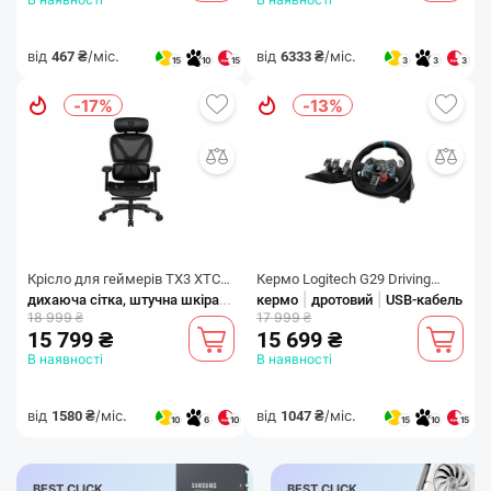
від
/міс.
від
/міс.
467 ₴
6333 ₴
15
10
15
3
3
3
-17%
-13%
Крісло для геймерів TX3 XTC
Кермо Logitech G29 Driving
дихаюча сітка, штучна шкіра
|
|
|
|
Mesh Black (TEGC-3054101.11)
з регулюванням кута нахилу спинки
Force Racing Wheel USB (941-
кермо
дротовий
USB-кабель
5
18 999 ₴
17 999 ₴
000112)
15 799 ₴
15 699 ₴
В наявності
В наявності
від
/міс.
від
/міс.
1580 ₴
1047 ₴
10
6
10
15
10
15
BEST CLICK
BEST CLICK