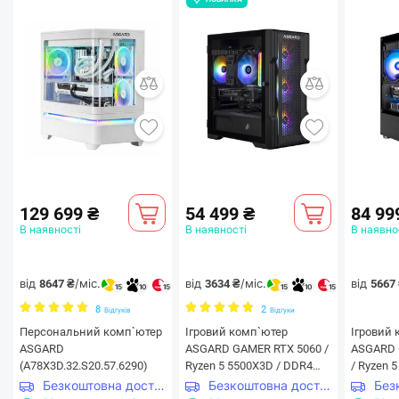
129 699 ₴
54 499 ₴
84 99
В наявності
В наявності
В наявно
від
/міс.
від
/міс.
від
8647 ₴
3634 ₴
5667
15
10
15
15
10
15
8
2
Відгуків
Відгуки
Персональний комп`ютер
Ігровий комп`ютер
Ігровий
ASGARD
ASGARD GAMER RTX 5060 /
ASGARD 
(A78X3D.32.S20.57.6290)
Ryzen 5 5500X3D / DDR4
/ Ryzen 
16GB / SSD 1TB (ASG-G-
32GB / S
Безкоштовна доставка
Безкоштовна доставка