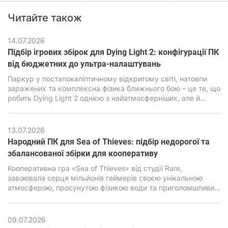
Читайте також
14.07.2026
Підбір ігрових збірок для Dying Light 2: конфігурації ПК
від бюджетних до ультра-налаштувань
Паркур у постапокаліптичному відкритому світі, натовпи
заражених та комплексна фізика ближнього бою – це те, що
робить Dying Light 2 однією з найатмосферніших, але й
водночас дуже вимогливих екшен-RPG останніх років. В її
основі лежить рушій C-Engine від студії Techland, який за
гарну картинку, просунуту симуляцію та реалістичну фізику
13.07.2026
вимагає підвищеної продуктивності від ПК.
Народний ПК для Sea of ​​Thieves: підбір недорогої та
збалансованої збірки для кооперативу
Кооперативна гра «Sea of ​​Thieves» від студії Rare,
завоювала серця мільйонів геймерів своєю унікальною
атмосферою, просунутою фізикою води та приголомшливим
візуальним стилем. Але за зовнішньою мультяшною
графікою є дуже сильний двигун Unreal Engine 4, здатний
навантажити навіть сучасні ПК, особливо бюджетного
09.07.2026
класу.