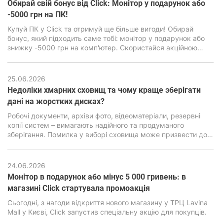
Обирай свій бонус від Click: Монітор у подарунок або
-5000 грн на ПК!
Купуй ПК у Click та отримуй ще більше вигоди! Обирай
бонус, який підходить саме тобі: монітор у подарунок або
знижку -5000 грн на комп'ютер. Скористайся акційною
пропозицією та зроби свою покупку ще вигіднішою.
25.06.2026
Недоліки хмарних сховищ та чому краще зберігати
дані на жорстких дисках?
Робочі документи, архіви фото, відеоматеріали, резервні
копії систем – вимагають надійного та продуманого
зберігання. Помилка у виборі сховища може призвести до
втрати інформації, серйозних фінансових та репутаційних
наслідків. Саме тому питання вибору між хмарними
сервісами та локальними накопичувачами стоїть особливо
24.06.2026
гостро.
Монітор в подарунок або мінус 5 000 гривень: в
магазині Click стартувала промоакція
​​​​​​​Сьогодні, з нагоди відкриття нового магазину у ТРЦ Lavina
Mall у Києві, Click запустив спеціальну акцію для покупців.