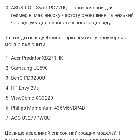
ASUS ROG Swift PG27UQ – призначений для
геймерів, має високу частоту оновлення та низький
час відгуку для плавного ігрового досвіду.
Також до огляду 4k моніторів рейтингу популярності
можна включити:
Acer Predator XB271HK
Samsung UE590
BenQ PD3200U
HP Envy 27s
ViewSonic XG3220
Philips Momentum 436M6VBPAB
AOC U3277PWQU
Це лише невеликий список найкращих моделей, і
кожна з них має позитивні та негативні моменти.