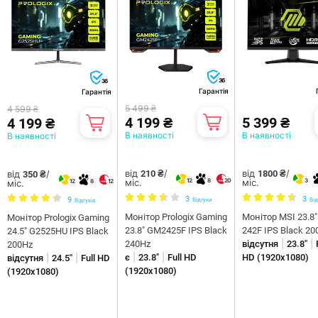
36
36
Гарантія
Гарантія
5 499 ₴
4 599 ₴
4 199 ₴
5 399 ₴
4 199 ₴
В наявності
В наявності
В наявності
від
/
від
/
від
/
210 ₴
1800 ₴
350 ₴
міс.
міс.
12
8
20
3
міс.
12
8
12
3
3
9
Відгуки
Від
Відгуків
Монітор Prologix Gaming
Монітор MSI 23.8
Монітор Prologix Gaming
23.8" GM2425F IPS Black
242F IPS Black 20
24.5" G2525HU IPS Black
|
|
240Hz
відсутня
23.8"
200Hz
|
|
|
|
є
23.8"
Full HD
HD (1920x1080)
відсутня
24.5"
Full HD
(1920x1080)
(1920x1080)