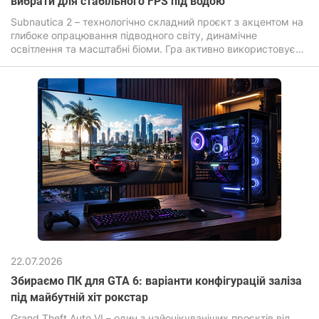
вибрати для стабільного FPS під водою
Subnautica 2 – технологічно складний проєкт з акцентом на
глибоке опрацювання підводного світу, динамічне
освітлення та масштабні біоми. Гра активно використовує
сучасні графічні ефекти: об'ємне світло, складні шейдери
води, дальнє промальовування та високу щільність
об'єктів, що прямо впливає на вимоги до заліза.
22.07.2026
Збираємо ПК для GTA 6: варіанти конфігурацій заліза
під майбутній хіт рокстар
Grand Theft Auto VI – один з найочікуваніших проєктів від