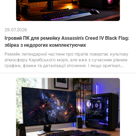
29.07.2026
Ігровий ПК для ремейку Assassin's Creed IV Black Flag:
збірка з недорогих комплектуючих
Ремейк легендарної частини про піратів повертає культову
атмосферу Карибського моря, але вже з сучасним рівнем
графіки, фізики та деталізації оточення. І якщо оригінал
робив ставку на масштаб та свободу, то оновлена ​​версія
Assassin's Creed Black Flag Resynced посилює візуальну
частину: перероблені текстури, покращене освітлення,
реалістична вода та «живіший» відкритий світ. Гра
перенесена на просунутий рушій Anvil з підтримкою
ілюмінування та трасування променів.