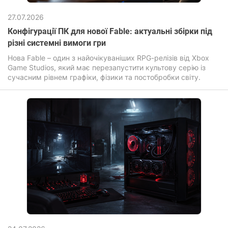
27.07.2026
Конфігурації ПК для нової Fable: актуальні збірки під
різні системні вимоги гри
Нова Fable – один з найочікуваніших RPG-релізів від Xbox
Game Studios, який має перезапустити культову серію із
сучасним рівнем графіки, фізики та постобробки світу.