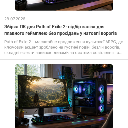
28.07.2026
Збірка ПК для Path of Exile 2: підбір заліза для
плавного геймплею без просідань у натовпі ворогів
Path of Exile 2 – масштабне продовження культової ARPG, де
ключовий акцент зроблено на густині подій: безліч ворогів,
складні ефекти навичок, динамічна система освітлення та
постійні анімації.