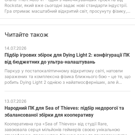
Rockstar, який вже сьогодні задає нові стандарти індустрії.
Гра отримає масштабний відкритий світ, просунуту фізику,
покращений штучний інтелект, а також дуже детальну
графіку. Все це прямо впливатиме на системні вимоги ГТА
6, які будуть помітно вищими ніж у попередніх частин
Читайте також
легендарної гри.
14.07.2026
Підбір ігрових збірок для Dying Light 2: конфігурації ПК
від бюджетних до ультра-налаштувань
Паркур у постапокаліптичному відкритому світі, натовпи
заражених та комплексна фізика ближнього бою – це те, що
робить Dying Light 2 однією з найатмосферніших, але й
водночас дуже вимогливих екшен-RPG останніх років. В її
основі лежить рушій C-Engine від студії Techland, який за
гарну картинку, просунуту симуляцію та реалістичну фізику
13.07.2026
вимагає підвищеної продуктивності від ПК.
Народний ПК для Sea of ​​Thieves: підбір недорогої та
збалансованої збірки для кооперативу
Кооперативна гра «Sea of ​​Thieves» від студії Rare,
завоювала серця мільйонів геймерів своєю унікальною