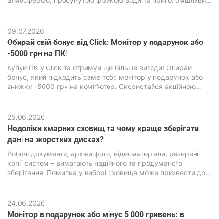
атмосферою, просунутою фізикою води та приголомшливим
візуальним стилем. Але за зовнішньою мультяшною
графікою є дуже сильний двигун Unreal Engine 4, здатний
навантажити навіть сучасні ПК, особливо бюджетного
09.07.2026
класу.
Обирай свій бонус від Click: Монітор у подарунок або
-5000 грн на ПК!
Купуй ПК у Click та отримуй ще більше вигоди! Обирай
бонус, який підходить саме тобі: монітор у подарунок або
знижку -5000 грн на комп'ютер. Скористайся акційною
пропозицією та зроби свою покупку ще вигіднішою.
25.06.2026
Недоліки хмарних сховищ та чому краще зберігати
дані на жорстких дисках?
Робочі документи, архіви фото, відеоматеріали, резервні
копії систем – вимагають надійного та продуманого
зберігання. Помилка у виборі сховища може призвести до
втрати інформації, серйозних фінансових та репутаційних
наслідків. Саме тому питання вибору між хмарними
сервісами та локальними накопичувачами стоїть особливо
24.06.2026
гостро.
Монітор в подарунок або мінус 5 000 гривень: в