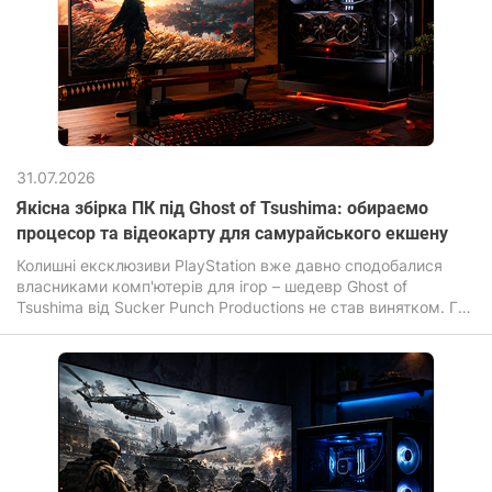
31.07.2026
Якісна збірка ПК під Ghost of Tsushima: обираємо
процесор та відеокарту для самурайського екшену
Колишні ексклюзиви PlayStation вже давно сподобалися
власниками комп'ютерів для ігор – шедевр Ghost of
Tsushima від Sucker Punch Productions не став винятком. Гра
зачаровує своїми безмежними полями, листям сакури, що
летять за вітром та неймовірною кінематографічністю
динамічних поєдинків на катанах.