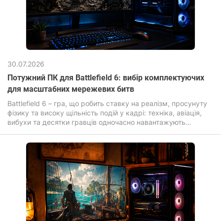
30.07.2026
Потужний ПК для Battlefield 6: вибір комплектуючих
для масштабних мережевих битв
Battlefield 6 – гра, що робить ставку на реалізм, просунуту
фізику та високу щільність подій у кадрі: техніка, авіація,
вибухи та десятки гравців одночасно навантажують
комп'ютер для ігор значно сильніше, ніж більшість сучасних
новинок.