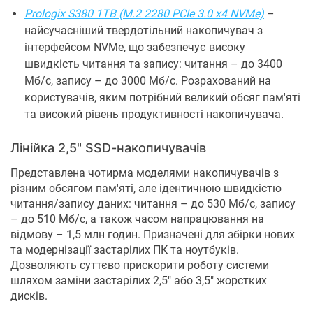
Prologix S380 1TB (M.2 2280 PCIe 3.0 x4 NVMe)
–
найсучасніший твердотільний накопичувач з
інтерфейсом NVMe, що забезпечує високу
швидкість читання та запису: читання – до 3400
Мб/с, запису – до 3000 Мб/с. Розрахований на
користувачів, яким потрібний великий обсяг пам'яті
та високий рівень продуктивності накопичувача.
Лінійка 2,5" SSD-накопичувачів
Представлена чотирма моделями накопичувачів з
різним обсягом пам'яті, але ідентичною швидкістю
читання/запису даних: читання – до 530 Мб/с, запису
– до 510 Мб/с, а також часом напрацювання на
відмову – 1,5 млн годин. Призначені для збірки нових
та модернізації застарілих ПК та ноутбуків.
Дозволяють суттєво прискорити роботу системи
шляхом заміни застарілих 2,5" або 3,5" жорстких
дисків.