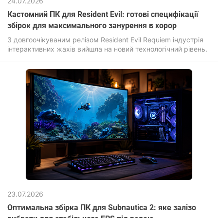
24.07.2026
Кастомний ПК для Resident Evil: готові специфікації
збірок для максимального занурення в хорор
З довгоочікуваним релізом Resident Evil Requiem індустрія
інтерактивних жахів вийшла на новий технологічний рівень.
23.07.2026
Оптимальна збірка ПК для Subnautica 2: яке залізо