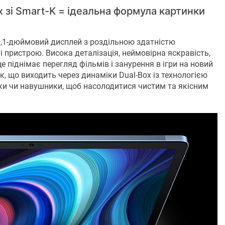
ox зі Smart-K = ідеальна формула картинки
,1-дюймовий дисплей з роздільною здатністю
 пристрою. Висока деталізація, неймовірна яскравість,
е піднімає перегляд фільмів і занурення в ігри на новий
к, що виходить через динаміки Dual-Box із технологією
нки чи навушники, щоб насолодитися чистим та якісним