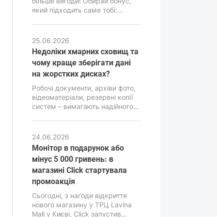
більше вигоди! Обирай бонус,
бюджетного класу.
який підходить саме тобі:
монітор у подарунок або
знижку -5000 грн на комп'ютер.
Скористайся акційною
25.06.2026
пропозицією та зроби свою
Недоліки хмарних сховищ та
покупку ще вигіднішою.
чому краще зберігати дані
на жорстких дисках?
Робочі документи, архіви фото,
відеоматеріали, резервні копії
систем – вимагають надійного
та продуманого зберігання.
Помилка у виборі сховища
може призвести до втрати
24.06.2026
інформації, серйозних
Монітор в подарунок або
фінансових та репутаційних
мінус 5 000 гривень: в
наслідків. Саме тому питання
магазині Click стартувала
вибору між хмарними
сервісами та локальними
промоакція
накопичувачами стоїть
​​​​​​​Сьогодні, з нагоди відкриття
особливо гостро.
нового магазину у ТРЦ Lavina
Mall у Києві, Click запустив