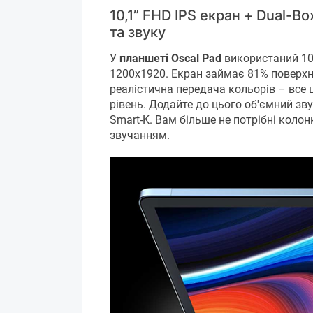
10,1” FHD IPS екран + Dual-B
та звуку
У
планшеті Oscal Pad
використаний 10
1200х1920. Екран займає 81% поверхні
реалістична передача кольорів – все ц
рівень. Додайте до цього об'ємний зву
Smart-K. Вам більше не потрібні коло
звучанням.