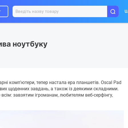
г
U
тива ноутбуку
арні комп'ютери, тепер настала ера планшетів. Oscal Pad
ових щоденних завдань, а також із деякими складними.
е всім: завзятим ігроманам, любителям веб-серфінгу,