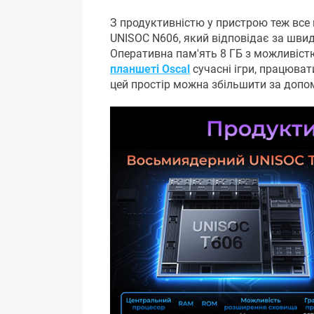
З продуктивністю у пристрою теж все 
UNISOC N606, який відповідає за швид
Оперативна пам'ять 8 ГБ з можливіст
планшеті Oscal
сучасні ігри, працюват
цей простір можна збільшити за допом