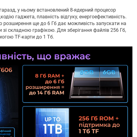
гаразд, у ньому встановлений 8-ядерний процесор
кодію гаджета, плавність відгуку, енергоефективність.
ю розширення ще до 6 Гб дає можливість запускати на
и зі складною графікою. Для зберігання файлів 256 Гб,
огою TF-карти до 1 Тб.