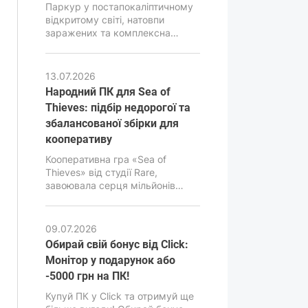
Паркур у постапокаліптичному
відкритому світі, натовпи
заражених та комплексна
фізика ближнього бою – це те,
що робить Dying Light 2 однією з
найатмосферніших, але й
13.07.2026
водночас дуже вимогливих
Народний ПК для Sea of ​​
екшен-RPG останніх років. В її
Thieves: підбір недорогої та
основі лежить рушій C-Engine
збалансованої збірки для
від студії Techland, який за
гарну картинку, просунуту
кооперативу
симуляцію та реалістичну
Кооперативна гра «Sea of ​​
фізику вимагає підвищеної
Thieves» від студії Rare,
продуктивності від ПК.
завоювала серця мільйонів
геймерів своєю унікальною
атмосферою, просунутою
фізикою води та
09.07.2026
приголомшливим візуальним
Обирай свій бонус від Click:
стилем. Але за зовнішньою
Монітор у подарунок або
мультяшною графікою є дуже
-5000 грн на ПК!
сильний двигун Unreal Engine 4,
здатний навантажити навіть
Купуй ПК у Click та отримуй ще
сучасні ПК, особливо