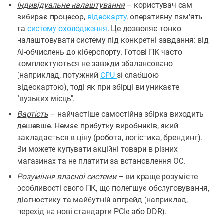
Індивідуальне налаштування
– користувач сам
вибирає процесор,
відеокарту
, оперативну пам'ять
та
систему охолодження
. Це дозволяє тонко
налаштовувати систему під конкретні завдання: від
AI-обчислень до кіберспорту. Готові ПК часто
комплектуються не завжди збалансовано
(наприклад, потужний
CPU
зі слабшою
відеокартою), тоді як при збірці ви уникаєте
"вузьких місць".
Вартість
– найчастіше самостійна збірка виходить
дешевше. Немає прибутку виробників, який
закладається в ціну (робота, логістика, брендинг).
Ви можете купувати акційні товари в різних
магазинах та не платити за встановлення ОС.
Розуміння власної системи
– ви краще розумієте
особливості свого ПК, що полегшує обслуговування,
діагностику та майбутній апгрейд (наприклад,
перехід на нові стандарти PCIe або DDR).