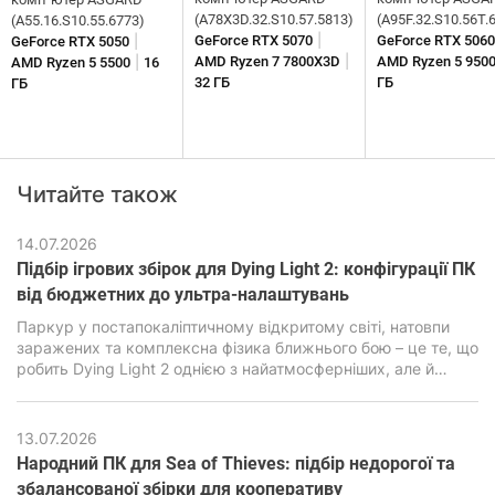
(A78X3D.32.S10.57.5813)
(A95F.32.S10.56T.
(A55.16.S10.55.6773)
|
|
GeForce RTX 5070
GeForce RTX 5060
GeForce RTX 5050
|
|
AMD Ryzen 7 7800X3D
AMD Ryzen 5 950
AMD Ryzen 5 5500
16
32 ГБ
ГБ
ГБ
Читайте також
14.07.2026
Підбір ігрових збірок для Dying Light 2: конфігурації ПК
від бюджетних до ультра-налаштувань
Паркур у постапокаліптичному відкритому світі, натовпи
заражених та комплексна фізика ближнього бою – це те, що
робить Dying Light 2 однією з найатмосферніших, але й
водночас дуже вимогливих екшен-RPG останніх років. В її
основі лежить рушій C-Engine від студії Techland, який за
гарну картинку, просунуту симуляцію та реалістичну фізику
13.07.2026
вимагає підвищеної продуктивності від ПК.
Народний ПК для Sea of ​​Thieves: підбір недорогої та
збалансованої збірки для кооперативу