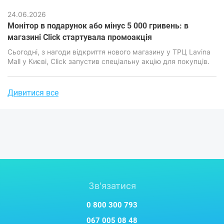
наслідків. Саме тому питання вибору між хмарними
сервісами та локальними накопичувачами стоїть особливо
24.06.2026
гостро.
Монітор в подарунок або мінус 5 000 гривень: в
магазині Click стартувала промоакція
​​​​​​​Сьогодні, з нагоди відкриття нового магазину у ТРЦ Lavina
Mall у Києві, Click запустив спеціальну акцію для покупців.
Дивитися все
Зв'язатися
0 800 300 793
067 005 08 48