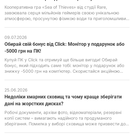
Кооперативна гра «Sea of ​​Thieves» від студії Rare,
завоювала серця мільйонів геймерів своєю унікальною
атмосферою, просунутою фізикою води та приголомшливим
візуальним стилем. Але за зовнішньою мультяшною
графікою є дуже сильний двигун Unreal Engine 4, здатний
навантажити навіть сучасні ПК, особливо бюджетного
09.07.2026
класу.
Обирай свій бонус від Click: Монітор у подарунок або
-5000 грн на ПК!
Купуй ПК у Click та отримуй ще більше вигоди! Обирай
бонус, який підходить саме тобі: монітор у подарунок або
знижку -5000 грн на комп'ютер. Скористайся акційною
пропозицією та зроби свою покупку ще вигіднішою.
25.06.2026
Недоліки хмарних сховищ та чому краще зберігати
дані на жорстких дисках?
Робочі документи, архіви фото, відеоматеріали, резервні
копії систем – вимагають надійного та продуманого
зберігання. Помилка у виборі сховища може призвести до
втрати інформації, серйозних фінансових та репутаційних