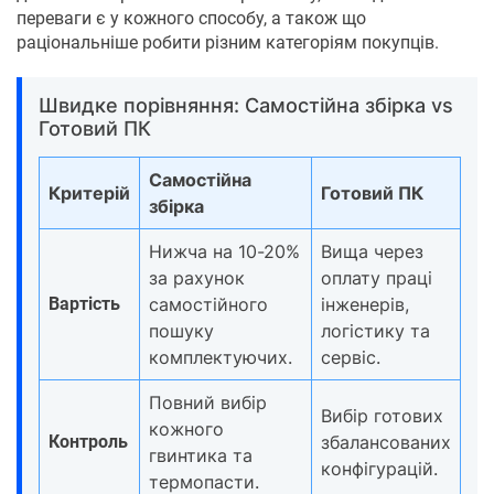
переваги є у кожного способу, а також що
раціональніше робити різним категоріям покупців.
Швидке порівняння: Самостійна збірка vs
Готовий ПК
Самостійна
Критерій
Готовий ПК
збірка
Нижча на 10-20%
Вища через
за рахунок
оплату праці
Вартість
самостійного
інженерів,
пошуку
логістику та
комплектуючих.
сервіс.
Повний вибір
Вибір готових
кожного
Контроль
збалансованих
гвинтика та
конфігурацій.
термопасти.