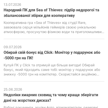
гарну картинку, просунуту симуляцію та реалістичну фізику
13.07.2026
вимагає підвищеної продуктивності від ПК.
Народний ПК для Sea of ​​Thieves: підбір недорогої та
збалансованої збірки для кооперативу
Кооперативна гра «Sea of ​​Thieves» від студії Rare,
завоювала серця мільйонів геймерів своєю унікальною
атмосферою, просунутою фізикою води та приголомшливим
візуальним стилем. Але за зовнішньою мультяшною
графікою є дуже сильний двигун Unreal Engine 4, здатний
навантажити навіть сучасні ПК, особливо бюджетного
09.07.2026
класу.
Обирай свій бонус від Click: Монітор у подарунок або
-5000 грн на ПК!
Купуй ПК у Click та отримуй ще більше вигоди! Обирай
бонус, який підходить саме тобі: монітор у подарунок або
знижку -5000 грн на комп'ютер. Скористайся акційною
пропозицією та зроби свою покупку ще вигіднішою.
25.06.2026
Недоліки хмарних сховищ та чому краще зберігати
дані на жорстких дисках?
Робочі документи, архіви фото, відеоматеріали, резервні