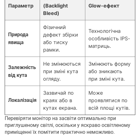
Параметр
(Backlight
Glow-ефект
Bleed)
Фізичний
Технологічна
Природа
дефект збірки
особливість IPS-
або тиску
явища
матриць.
рамки.
Не змінюються
Змінюють форму
Залежність
при зміні кута
або зникають
від кута
огляду.
при зміні кута.
Зазвичай по
Може
Локалізація
краях або в
проявлятися по
кутах екрана.
всій площі кутів.
Перевіряти монітор на засвіти оптимально при
приглушеному світлі, оскільки у яскраво освітленому
приміщенні їх помітити практично неможливо.