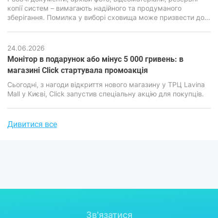
копії систем – вимагають надійного та продуманого
зберігання. Помилка у виборі сховища може призвести до
втрати інформації, серйозних фінансових та репутаційних
наслідків. Саме тому питання вибору між хмарними
сервісами та локальними накопичувачами стоїть особливо
24.06.2026
гостро.
Монітор в подарунок або мінус 5 000 гривень: в
магазині Click стартувала промоакція
​​​​​​​Сьогодні, з нагоди відкриття нового магазину у ТРЦ Lavina
Mall у Києві, Click запустив спеціальну акцію для покупців.
Дивитися все
Зв'язатися