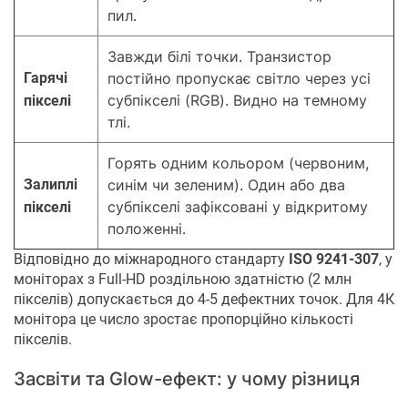
пил.
Завжди білі точки. Транзистор
Гарячі
постійно пропускає світло через усі
субпікселі (RGB). Видно на темному
пікселі
тлі.
Горять одним кольором (червоним,
Залиплі
синім чи зеленим). Один або два
субпікселі зафіксовані у відкритому
пікселі
положенні.
Відповідно до міжнародного стандарту
ISO 9241-307
, у
моніторах з Full-HD роздільною здатністю (2 млн
пікселів) допускається до 4-5 дефектних точок. Для 4К
монітора це число зростає пропорційно кількості
пікселів.
Засвіти та Glow-ефект: у чому різниця