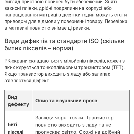
вигляд пристрою повинен бути збережений. Зняті
захисні плівки, дрібні подряпини на корпусі або
напрацювання матриці в десятки годин можуть стати
приводом для відмови у поверненні товару. Перевірка
в магазині повністю знімає ці ризики.
Види дефектів та стандарти ISO (скільки
битих пікселів – норма)
РК-екрани складаються з мільйонів пікселів, кожен з
яких керується тонкоплівковим транзистором (TFT).
Якщо транзистор виходить з ладу або залипає,
з'являється дефект.
Вид
Опис та візуальний прояв
дефекту
Завжди чорні точки. Транзистор
Биті
повністю виходить з ладу та не
пропускає світло. Схожі на дрібний
пікселі