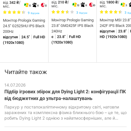
від
/
від
/
від
/
210 ₴
1800 ₴
342 ₴
міс.
міс.
12
8
20
3
міс.
12
8
12
3
3
9
Відгуки
Від
Відгуків
Монітор Prologix Gaming
Монітор MSI 23.8
Монітор Prologix Gaming
23.8" GM2425F IPS Black
242F IPS Black 20
24.5" G2525HU IPS Black
|
|
240Hz
відсутня
23.8"
200Hz
|
|
|
|
є
23.8"
Full HD
HD (1920x1080)
відсутня
24.5"
Full HD
(1920x1080)
(1920x1080)
Читайте також
14.07.2026
Підбір ігрових збірок для Dying Light 2: конфігурації ПК
від бюджетних до ультра-налаштувань
Паркур у постапокаліптичному відкритому світі, натовпи
заражених та комплексна фізика ближнього бою – це те, що
робить Dying Light 2 однією з найатмосферніших, але й
водночас дуже вимогливих екшен-RPG останніх років. В її
основі лежить рушій C-Engine від студії Techland, який за