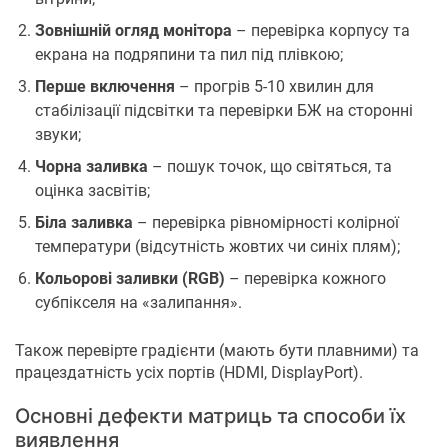
Зовнішній огляд монітора
– перевірка корпусу та
екрана на подряпини та пил під плівкою;
Перше включення
– прогрів 5-10 хвилин для
стабілізації підсвітки та перевірки БЖ на сторонні
звуки;
Чорна заливка
– пошук точок, що світяться, та
оцінка засвітів;
Біла заливка
– перевірка рівномірності колірної
температури (відсутність жовтих чи синіх плям);
Кольорові заливки (RGB)
– перевірка кожного
субпікселя на «залипання».
Також перевірте градієнти (мають бути плавними) та
працездатність усіх портів (HDMI, DisplayPort).
Основні дефекти матриць та способи їх
виявлення