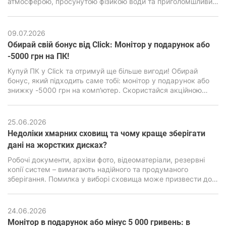
атмосферою, просунутою фізикою води та приголомшливим
візуальним стилем. Але за зовнішньою мультяшною
графікою є дуже сильний двигун Unreal Engine 4, здатний
навантажити навіть сучасні ПК, особливо бюджетного
09.07.2026
класу.
Обирай свій бонус від Click: Монітор у подарунок або
-5000 грн на ПК!
Купуй ПК у Click та отримуй ще більше вигоди! Обирай
бонус, який підходить саме тобі: монітор у подарунок або
знижку -5000 грн на комп'ютер. Скористайся акційною
пропозицією та зроби свою покупку ще вигіднішою.
25.06.2026
Недоліки хмарних сховищ та чому краще зберігати
дані на жорстких дисках?
Робочі документи, архіви фото, відеоматеріали, резервні
копії систем – вимагають надійного та продуманого
зберігання. Помилка у виборі сховища може призвести до
втрати інформації, серйозних фінансових та репутаційних
наслідків. Саме тому питання вибору між хмарними
сервісами та локальними накопичувачами стоїть особливо
24.06.2026
гостро.
Монітор в подарунок або мінус 5 000 гривень: в