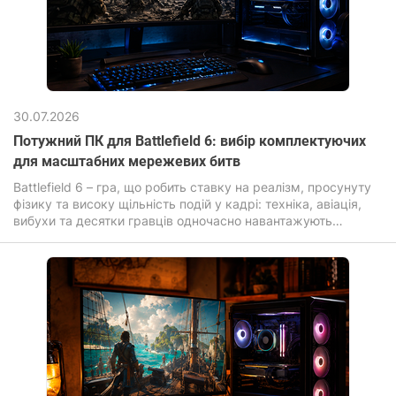
30.07.2026
Потужний ПК для Battlefield 6: вибір комплектуючих
для масштабних мережевих битв
Battlefield 6 – гра, що робить ставку на реалізм, просунуту
фізику та високу щільність подій у кадрі: техніка, авіація,
вибухи та десятки гравців одночасно навантажують
комп'ютер для ігор значно сильніше, ніж більшість сучасних
новинок.