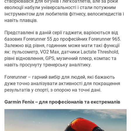
створювався для бігунів і легкоатлетів, але за роки
еволюції набули універсальності і стали потужним
інструментом для любителів фітнесу, велосипедистів і
навіть плавців.
Представлені в даній серії гаджети, варіюються від
базових Forerunner 55 до професійних Forerunner 965.
Залежно від рівня, годинник може мати такі функції
як: пульсометр, VO2 Max, датчики Lactate Threshold,
рівні відновлення, GPS, музичний плеєр, компас та
навіть просунуту тренерську аналітику.
Forerunner – гарний вибір для людей, які бажають
дуже точно аналізувати активності для покращення
результатів у спорті, з опорою на точні дані.
Garmin Fenix ​​– для професіоналів та екстремалів