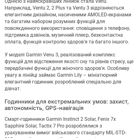
Однією з найяскравіших лінійок стала Venu.
Наприклад, Ventu 2, 2 Plus та Ventu 3 відрізняються
елегантним дизайном, насиченими AMOLED-екранами
та багатим набором розумних функцій для
повсякденного використання: сповіщення з телефону,
підтримка дзвінків, музичний плеєр, безконтактна
оплата, функція контролю здоров'я та багато іншого.
У моделі Garmin Venu 3, реалізований комплекс
функцій для відстеження якості сну та рівнів стресу, ще
передбачені функції для жіночого здоров'я. Особливу
увагу в лінійці займає Garmin Lily – мініатюрний
елегантний годинник розроблений спеціально для
дівчат.
Годинники для екстремальних умов: захист,
автономність, GPS-навігація
Смарт-годинники Garmin Instinct 2 Solar, Fenix ​​7x
Sapphire Solar, Tactix 7 Pro розроблялися з
урахуванням вимог військового стандарту MIL-STD-