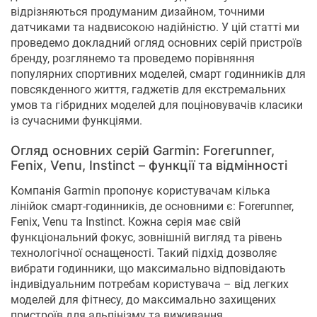
відрізняються продуманим дизайном, точними
датчиками та надвисокою надійністю. У цій статті ми
проведемо докладний огляд основних серій пристроїв
бренду, розглянемо та проведемо порівняння
популярних спортивних моделей, смарт годинників для
повсякденного життя, гаджетів для екстремальних
умов та гібридних моделей для поціновувачів класики
із сучасними функціями.
Огляд основних серій Garmin: Forerunner,
Fenix, Venu, Instinct – функції та відмінності
Компанія Garmin пропонує користувачам кілька
лінійок смарт-годинників, де основними є: Forerunner,
Fenix, Venu та Instinct. Кожна серія має свій
функціональний фокус, зовнішній вигляд та рівень
технологічної оснащеності. Такий підхід дозволяє
вибрати годинники, що максимально відповідають
індивідуальним потребам користувача – від легких
моделей для фітнесу, до максимально захищених
пристроїв для альпінізму та виживання.