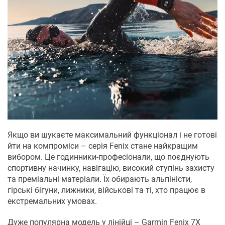
Якщо ви шукаєте максимальний функціонал і не готові
йти на компроміси – серія Fenix ​​стане найкращим
вибором. Це годинники-професіонали, що поєднують
спортивну начинку, навігацію, високий ступінь захисту
та преміальні матеріали. Їх обирають альпіністи,
гірські бігуни, лижники, військові та ті, хто працює в
екстремальних умовах.
Дуже популярна модель у лінійці – Garmin Fenix ​​7X