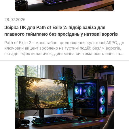
28.07.2026
Збірка ПК для Path of Exile 2: підбір заліза для
плавного геймплею без просідань у натовпі ворогів
Path of Exile 2 – масштабне продовження культової ARPG, де
ключовий акцент зроблено на густині подій: безліч ворогів,
складні ефекти навичок, динамічна система освітлення та
постійні анімації.