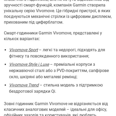
зручності смарт-функцій, компанія Garmin створила
унікальну серію Vivomove. Це гібридні пристрої, в яких
поєднуються механічні стрілки із цифровим дисплеєм,
прихованим під циферблатом.
Смарт-годинники Garmin Vivomove, представлені у
кількох варіантах:
Vivomove Sport
– легкі та недорогі, підходять для
фітнесу та повсякденного використання;
Vivomove Style і Luxe
– преміальні корпуси з
нержавіючої сталі або з PVD-покриттям, сапфірове
скло, шкіряні або металеві ремінці;
Vivomove Trend
– стильна модель з підтримкою
бездротової зарядки Qi.
Зовні годинник Garmin Vivomove не відрізняється від
класичних аналогових моделей – ідеальні для офісу,
офіційних заходів та користувачів, які люблять