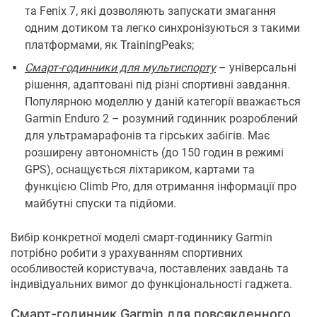
та Fenix ​​7, які дозволяють запускати змагання
одним дотиком та легко синхронізуються з такими
платформами, як TrainingPeaks;
Смарт-годинники для мультиспорту
– універсальні
рішення, адаптовані під різні спортивні завдання.
Популярною моделлю у даній категорії вважається
Garmin Enduro 2 – розумний годинник розроблений
для ультрамарафонів та гірських забігів. Має
розширену автономність (до 150 годин в режимі
GPS), оснащується ліхтариком, картами та
функцією Climb Pro, для отримання інформації про
майбутні спуски та підйоми.
Вибір конкретної моделі смарт-годиннику Garmin
потрібно робити з урахуванням спортивних
особливостей користувача, поставлених завдань та
індивідуальних вимог до функціональності гаджета.
Смарт-годинник Garmin для повсякденного