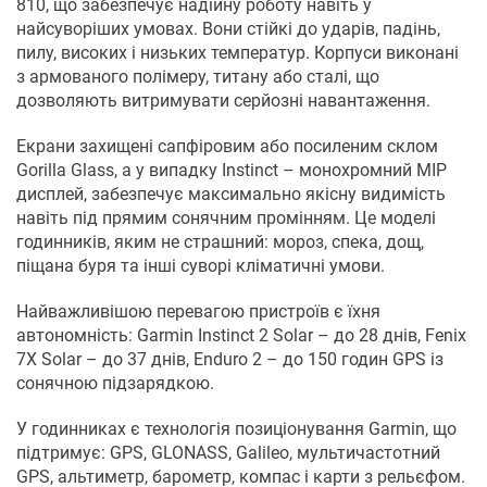
810, що забезпечує надійну роботу навіть у
найсуворіших умовах. Вони стійкі до ударів, падінь,
пилу, високих і низьких температур. Корпуси виконані
з армованого полімеру, титану або сталі, що
дозволяють витримувати серйозні навантаження.
Екрани захищені сапфіровим або посиленим склом
Gorilla Glass, а у випадку Instinct – монохромний MIP
дисплей, забезпечує максимально якісну видимість
навіть під прямим сонячним промінням. Це моделі
годинників, яким не страшний: мороз, спека, дощ,
піщана буря та інші суворі кліматичні умови.
Найважливішою перевагою пристроїв є їхня
автономність: Garmin Instinct 2 Solar – до 28 днів, Fenix ​​
7X Solar – до 37 днів, Enduro 2 – до 150 годин GPS із
сонячною підзарядкою.
У годинниках є технологія позиціонування Garmin, що
підтримує: GPS, GLONASS, Galileo, мультичастотний
GPS, альтиметр, барометр, компас і карти з рельєфом.