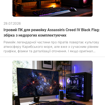
29.07.2026
Ігровий ПК для ремейку Assassin's Creed IV Black Flag:
збірка з недорогих комплектуючих
Ремейк легендарної частини про піратів повертає культову
атмосферу Карибського моря, але вже з сучасним рівнем
графіки, фізики та деталізації оточення. І якщо оригінал
робив ставку на масштаб та свободу, то оновлена ​​версія
Assassin's Creed Black Flag Resynced посилює візуальну
частину: перероблені текстури, покращене освітлення,
реалістична вода та «живіший» відкритий світ. Гра
перенесена на просунутий рушій Anvil з підтримкою
ілюмінування та трасування променів.