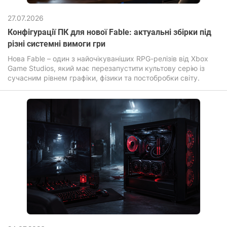
27.07.2026
Конфігурації ПК для нової Fable: актуальні збірки під
різні системні вимоги гри
Нова Fable – один з найочікуваніших RPG-релізів від Xbox
Game Studios, який має перезапустити культову серію із
сучасним рівнем графіки, фізики та постобробки світу.