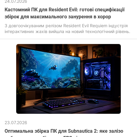
24.07.2026
Кастомний ПК для Resident Evil: готові специфікації
збірок для максимального занурення в хорор
З довгоочікуваним релізом Resident Evil Requiem індустрія
інтерактивних жахів вийшла на новий технологічний рівень.
23.07.2026
Оптимальна збірка ПК для Subnautica 2: яке залізо