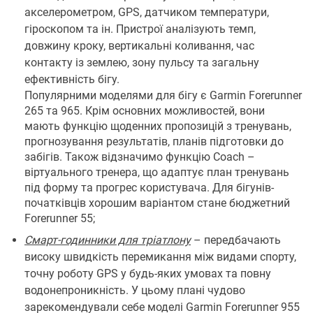
акселерометром, GPS, датчиком температури,
гіроскопом та ін. Пристрої аналізують темп,
довжину кроку, вертикальні коливання, час
контакту із землею, зону пульсу та загальну
ефективність бігу.
Популярними моделями для бігу є Garmin Forerunner
265 та 965. Крім основних можливостей, вони
мають функцію щоденних пропозицій з тренувань,
прогнозування результатів, планів підготовки до
забігів. Також відзначимо функцію Coach –
віртуального тренера, що адаптує план тренувань
під форму та прогрес користувача. Для бігунів-
початківців хорошим варіантом стане бюджетний
Forerunner 55;
Смарт-годинники для тріатлону
– передбачають
високу швидкість перемикання між видами спорту,
точну роботу GPS у будь-яких умовах та повну
водонепроникність. У цьому плані чудово
зарекомендували себе моделі Garmin Forerunner 955