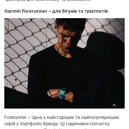
Garmin Forerunner – для бігунів та тріатлетів
Forerunner – одна з найстаріших та найпопулярніших
серій у портфоліо бренду. Ці годинники спочатку