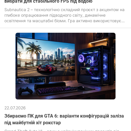
вибрати для стабільного FPS під водою
Subnautica 2 – технологічно складний проєкт з акцентом на
глибоке опрацювання підводного світу, динамічне
освітлення та масштабні біоми. Гра активно використовує
сучасні графічні ефекти: об'ємне світло, складні шейдери
води, дальнє промальовування та високу щільність
об'єктів, що прямо впливає на вимоги до заліза.
22.07.2026
Збираємо ПК для GTA 6: варіанти конфігурацій заліза
під майбутній хіт рокстар