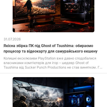
31.07.2026
Якісна збірка ПК під Ghost of Tsushima: обираємо
процесор та відеокарту для самурайського екшену
Колишні ексклюзиви PlayStation вже давно сподобалися
власниками комп'ютерів для ігор – шедевр Ghost of
Tsushima від Sucker Punch Productions не став винятком. Гра
зачаровує своїми безмежними полями, листям сакури, що
летять за вітром та неймовірною кінематографічністю
динамічних поєдинків на катанах.