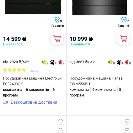
12
12
Гарантія
Гарантія
14 599 ₴
10 999 ₴
В наявності
В наявності
від
/міс.
від
/міс.
2920 ₴
3667 ₴
5
3
5
3
3
3
1
Відгук
Посудомийна машина Electrolux
Посудомийна машина Hansa
ESF2400OK
ZWM556BH
|
|
|
|
компактна
6 комплектів
6
компактна
6 комплектів
5
програм
програм
Безкоштовна доставка