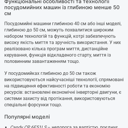
Функціональні особливості та технології
посудомийних машин із глибиною менше 50
см
Посудомийні машини глибиною 40 см або інші моделі,
глибиною до 50 см, можуть похвалитися широким
набором технологій та функцій, котрі забезпечують
високу якість миття та зручність використання. У них
реалізовано кілька програм миття, дистанційне
керування, функція відкладеного старту, миття із
половинним завантаженням тощо.
У посудомийках глибиною до 50 см також
використовуються найсучасніші технології, спрямовані
на підвищення ефективності роботи та економію
ресурсів: встановлені економічні інверторні двигуни, є
системи захисту від протікання, використовуються
спеціальні форсунки тощо.
Популярні моделі
Candy CP 6E51LS
– недорога за вартістю, поєднує