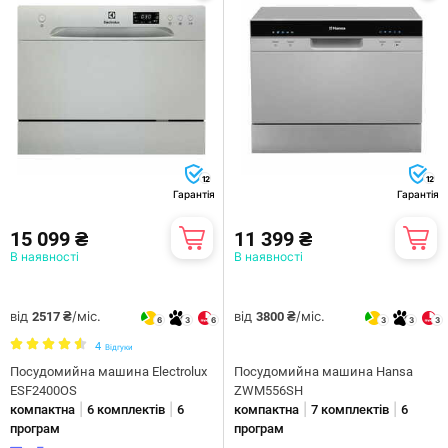
12
12
Гарантія
Гарантія
15 099 ₴
11 399 ₴
В наявності
В наявності
від
/міс.
від
/міс.
2517 ₴
3800 ₴
6
3
6
3
3
3
4
Відгуки
Посудомийна машина Electrolux
Посудомийна машина Hansa
ESF2400OS
ZWM556SH
|
|
|
|
компактна
6 комплектів
6
компактна
7 комплектів
6
програм
програм