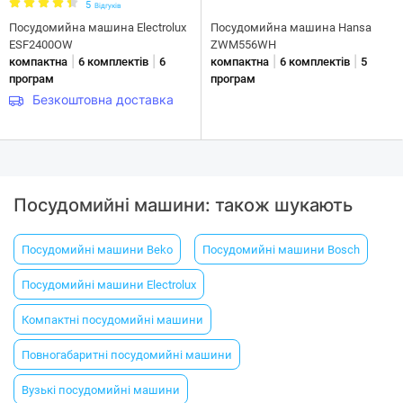
5
Відгуків
Посудомийна машина Electrolux
Посудомийна машина Hansa
ESF2400OW
ZWM556WH
|
|
|
|
компактна
6 комплектів
6
компактна
6 комплектів
5
програм
програм
Безкоштовна доставка
Посудомийні машини: також шукають
Посудомийні машини Beko
Посудомийні машини Bosch
Посудомийні машини Electrolux
Компактні посудомийні машини
Повногабаритні посудомийні машини
Вузькі посудомийні машини