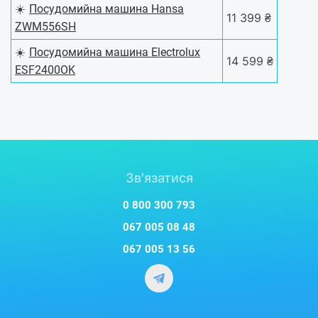
☀️
Посудомийна машина Hansa
11 399 ₴
ZWM556SH
☀️
Посудомийна машина Electrolux
14 599 ₴
ESF2400OK
Зв'язатися
0 800 300 793
067 005 08 48
067 005 13 56