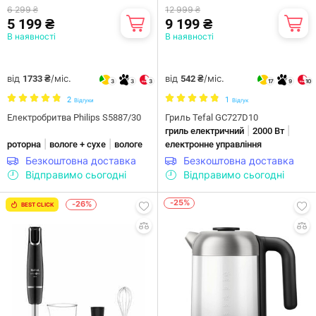
6 299 ₴
12 999 ₴
5 199 ₴
9 199 ₴
В наявності
В наявності
від
/міс.
від
/міс.
1733 ₴
542 ₴
3
3
3
17
9
10
2
1
Відгуки
Відгук
Електробритва Philips S5887/30
Гриль Tefal GC727D10
|
|
гриль електричний
2000 Вт
|
|
роторна
вологе + сухе
вологе
електронне управління
Безкоштовна доставка
Безкоштовна доставка
Відправимо сьогодні
Відправимо сьогодні
-25%
-26%
BEST CLICK