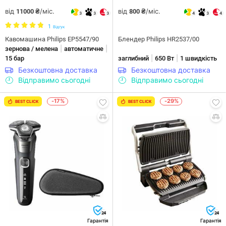
від
/міс.
від
/міс.
11000 ₴
800 ₴
3
3
3
4
3
4
1
Відгук
Кавомашина Philips EP5547/90
Блендер Philips HR2537/00
|
|
зернова / мелена
автоматичне
|
|
15 бар
заглибний
650 Вт
1 швидкість
Безкоштовна доставка
Безкоштовна доставка
Відправимо сьогодні
Відправимо сьогодні
-17%
-29%
BEST CLICK
BEST CLICK
24
24
Гарантія
Гарантія