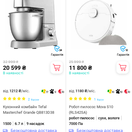
24
12
Гарантія
Гарантія
32 999 ₴
25 999 ₴
20 599 ₴
11 800 ₴
В наявності
В наявності
від
/міс.
від
/міс.
1212 ₴
1180 ₴
17
9
10
10
10
10
2
1
Відгуки
Відгук
Кухонний комбайн Tefal
Робот-пилосос Mova S10
Masterchef Grande QB813D38
(RLS42SA)
|
|
робот-пилосос
сухе, вологе
|
|
1500
6.7 л
9 насадок
7000 Па
Безкоштовна доставка
Безкоштовна доставка