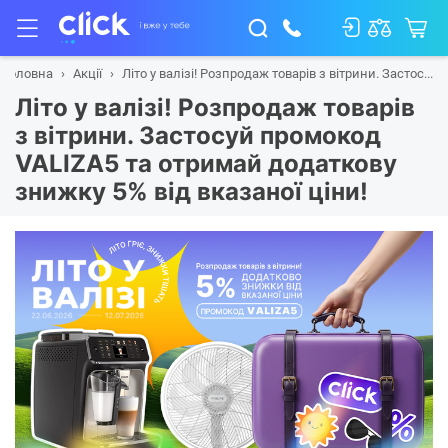
Головна
Акції
Літо у валізі! Розпродаж товарів з вітрини. Застос...
Літо у валізі! Розпродаж товарів
з вітрини. Застосуй промокод
VALIZA5 та отримай додаткову
знижку 5% від вказаної ціни!