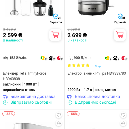
24
24
Гарантія
Гарантія
3 499 ₴
3 599 ₴
2 599 ₴
2 699 ₴
В наявності
В наявності
від
/міс.
від
/міс.
153 ₴
900 ₴
17
9
10
3
3
3
1
Відгук
Блендер Tefal InfinyForce
Електрочайник Philips HD9339/80
HB943838
|
|
заглибний
1000 Вт
|
|
нержавіюча сталь
2200 Вт
1.7 л
скло, метал
Безкоштовна доставка
Безкоштовна доставка
Відправимо сьогодні
Відправимо сьогодні
-38%
-55%