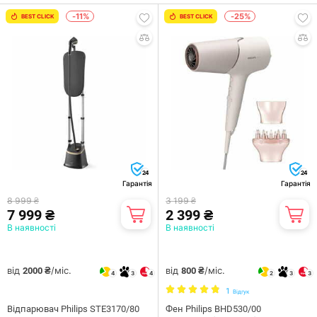
-11%
-25%
BEST CLICK
BEST CLICK
24
24
Гарантія
Гарантія
8 999 ₴
3 199 ₴
7 999 ₴
2 399 ₴
В наявності
В наявності
від
/міс.
від
/міс.
2000 ₴
800 ₴
4
3
4
2
3
3
1
Відгук
Відпарювач Philips STE3170/80
Фен Philips BHD530/00