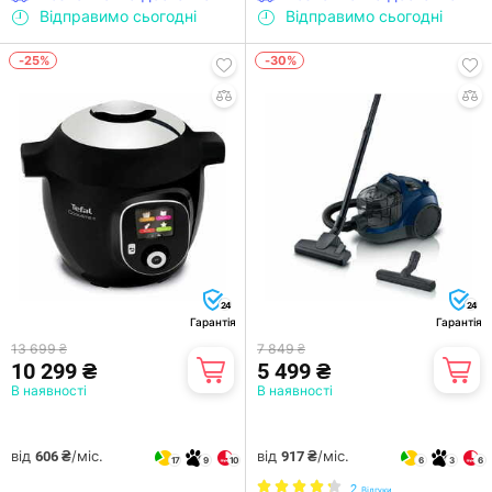
Відправимо сьогодні
Відправимо сьогодні
-25%
-30%
24
24
Гарантія
Гарантія
13 699 ₴
7 849 ₴
10 299 ₴
5 499 ₴
В наявності
В наявності
від
/міс.
від
/міс.
606 ₴
917 ₴
17
9
10
6
3
6
2
Відгуки