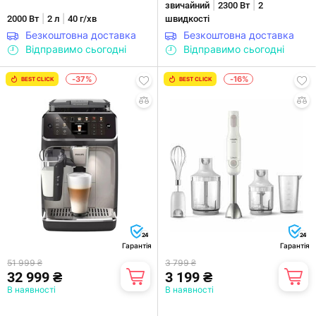
|
|
звичайний
2300 Вт
2
|
|
2000 Вт
2 л
40 г/хв
швидкості
Безкоштовна доставка
Безкоштовна доставка
Відправимо сьогодні
Відправимо сьогодні
-37%
-16%
BEST CLICK
BEST CLICK
24
24
Гарантія
Гарантія
51 999 ₴
3 799 ₴
32 999 ₴
3 199 ₴
В наявності
В наявності