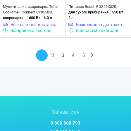
Мультиварка-скороварка Tefal
Пилосос Bosch BGS21X320
|
|
Cook4me+ Connect CY855830
для сухого прибирання
550 Вт
|
|
скороварка
1600 Вт
6.0 л
2 л
Безкоштовна доставка
Безкоштовна доставка
Відправимо сьогодні
Відправимо сьогодні
1
2
3
4
5
Зв'язатися
0 800 300 793