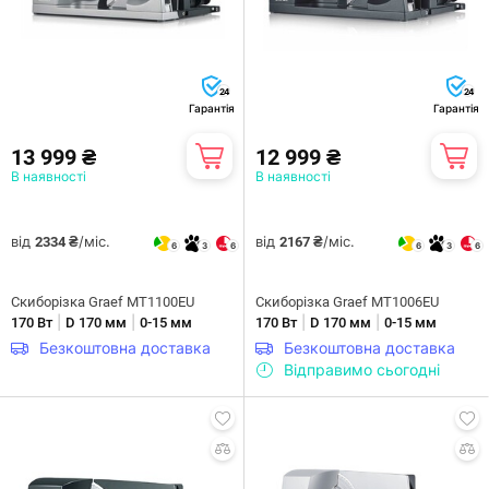
24
24
Гарантія
Гарантія
13 999 ₴
12 999 ₴
В наявності
В наявності
від
/міс.
від
/міс.
2334 ₴
2167 ₴
6
3
6
6
3
6
Скиборізка Graef MT1100EU
Скиборізка Graef MT1006EU
|
|
|
|
170 Вт
D 170 мм
0-15 мм
170 Вт
D 170 мм
0-15 мм
Безкоштовна доставка
Безкоштовна доставка
Відправимо сьогодні