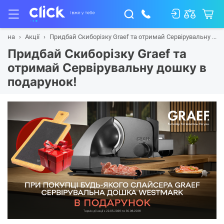
ловна
Акції
Придбай Скиборізку Graef та отримай Сервірувальну ...
Придбай Скиборізку Graef та
отримай Сервірувальну дошку в
подарунок!