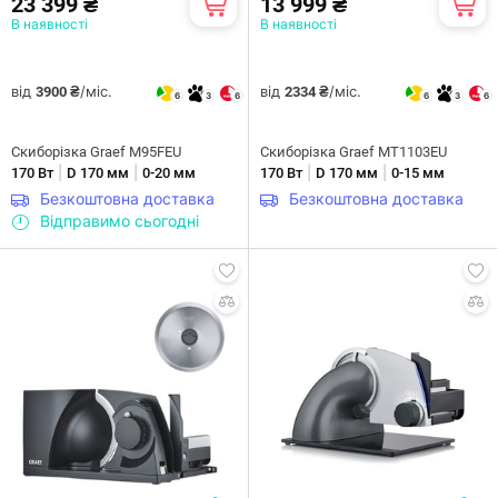
23 399 ₴
13 999 ₴
В наявності
В наявності
від
/міс.
від
/міс.
3900 ₴
2334 ₴
6
3
6
6
3
6
Скиборізка Graef M95FEU
Скиборізка Graef MT1103EU
|
|
|
|
170 Вт
D 170 мм
0-20 мм
170 Вт
D 170 мм
0-15 мм
Безкоштовна доставка
Безкоштовна доставка
Відправимо сьогодні