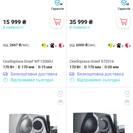
24
24
Гарантія
Гарантія
15 999 ₴
35 999 ₴
В наявності
В наявності
від
/міс.
від
/міс.
2667 ₴
6000 ₴
6
3
6
6
3
6
Скиборізка Graef MT1206EU
Скиборізка Graef S72016
|
|
|
|
170 Вт
D 170 мм
0-15 мм
170 Вт
D 170 мм
0-20 мм
Безкоштовна доставка
Безкоштовна доставка
Відправимо сьогодні
Відправимо сьогодні