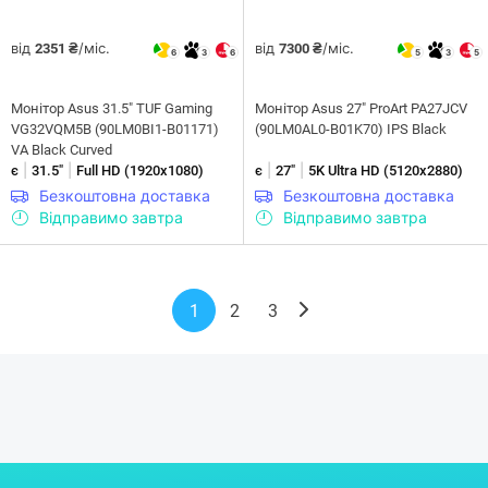
від
/міс.
від
/міс.
2351 ₴
7300 ₴
6
3
6
5
3
5
Монітор Asus 31.5" TUF Gaming
Монiтор Asus 27" ProArt PA27JCV
VG32VQM5B (90LM0BI1-B01171)
(90LM0AL0-B01K70) IPS Black
VA Black Curved
|
|
|
|
є
31.5"
Full HD (1920x1080)
є
27"
5K Ultra HD (5120х2880)
Безкоштовна доставка
Безкоштовна доставка
Відправимо завтра
Відправимо завтра
1
2
3