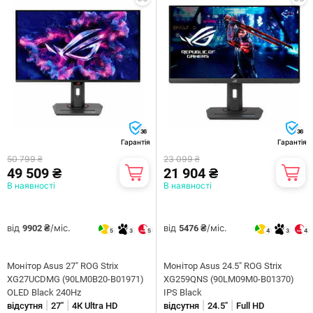
36
36
Гарантія
Гарантія
50 799 ₴
23 099 ₴
49 509 ₴
21 904 ₴
В наявності
В наявності
від
/міс.
від
/міс.
9902 ₴
5476 ₴
5
3
5
4
3
4
Монітор Asus 27" ROG Strix
Монітор Asus 24.5" ROG Strix
XG27UCDMG (90LM0B20-B01971)
XG259QNS (90LM09M0-B01370)
OLED Black 240Hz
IPS Black
|
|
|
|
відсутня
27"
4К Ultra HD
відсутня
24.5"
Full HD