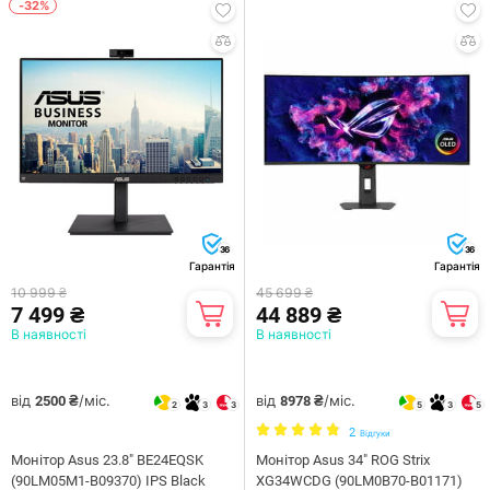
-32%
36
36
Гарантія
Гарантія
10 999 ₴
45 699 ₴
7 499 ₴
44 889 ₴
В наявності
В наявності
від
/міс.
від
/міс.
2500 ₴
8978 ₴
2
3
3
5
3
5
2
Відгуки
Монітор Asus 23.8" BE24EQSK
Монітор Asus 34" ROG Strix
(90LM05M1-B09370) IPS Black
XG34WCDG (90LM0B70-B01171)