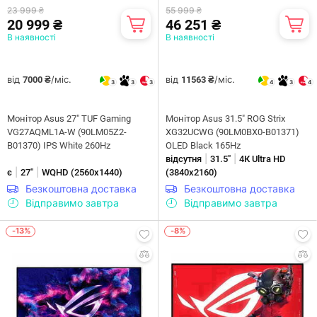
23 999 ₴
55 999 ₴
20 999 ₴
46 251 ₴
В наявності
В наявності
від
/міс.
від
/міс.
7000 ₴
11563 ₴
3
3
3
4
3
4
Монітор Asus 27" TUF Gaming
Монiтор Asus 31.5" ROG Strix
VG27AQML1A-W (90LM05Z2-
XG32UCWG (90LM0BX0-B01371)
B01370) IPS White 260Hz
OLED Black 165Hz
|
|
відсутня
31.5"
4К Ultra HD
|
|
є
27"
WQHD (2560х1440)
(3840х2160)
Безкоштовна доставка
Безкоштовна доставка
Відправимо завтра
Відправимо завтра
-13%
-8%