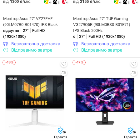
від
/міс.
від
/міс.
1300 ₴
2155 ₴
4
3
4
4
3
4
Монітор Asus 27" VZ27EHF
Монітор Asus 27" TUF Gaming
(90LM07B0-B01470) IPS Black
VG279Q5R (90LM0BS0-B01E71)
|
|
відсутня
27"
Full HD
IPS Black 200Hz
|
|
(1920x1080)
є
27"
Full HD (1920x1080)
Безкоштовна доставка
Безкоштовна доставка
Відправимо завтра
Відправимо завтра
-13%
-17%
36
36
Гарантія
Гарантія