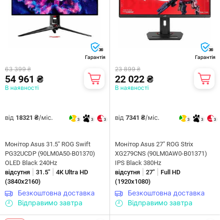
36
36
Гарантія
Гарантія
63 399 ₴
23 899 ₴
54 961 ₴
22 022 ₴
В наявності
В наявності
від
/міс.
від
/міс.
18321 ₴
7341 ₴
3
3
3
3
3
3
Монітор Asus 31.5" ROG Swift
Монітор Asus 27" ROG Strix
PG32UCDP (90LM0A50-B01370)
XG279CNS (90LM0AW0-B01371)
OLED Black 240Hz
IPS Black 380Hz
|
|
|
|
відсутня
31.5"
4К Ultra HD
відсутня
27"
Full HD
(3840х2160)
(1920x1080)
Безкоштовна доставка
Безкоштовна доставка
Відправимо завтра
Відправимо завтра