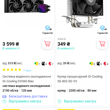
60
24
Гарантія
Гарантія
366 ₴
3 599 ₴
349 ₴
В наявності
В наявності
від
/міс.
від
/міс.
515 ₴
39 ₴
7
4
7
9
5
9
1
Відгук
Система водяного охолодження
Кулер процесорний ID-Cooling
ID-Cooling DX360 Max
SE-802-SD V3
|
система водяного охолодження
|
|
|
2150 об/хв
120 мм
кулер
2200 об/хв
80 мм
Безкоштовна доставка
Відправимо завтра
Відправимо завтра