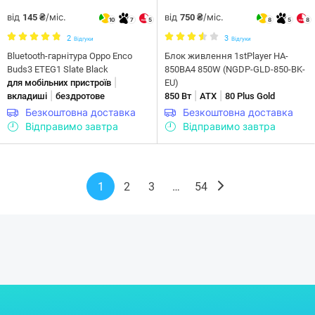
від
/міс.
від
/міс.
145 ₴
750 ₴
10
7
5
8
5
8
2
3
Відгуки
Відгуки
Bluetooth-гарнітура Oppo Enco
Блок живлення 1stPlayer HA-
Buds3 ETEG1 Slate Black
850BA4 850W (NGDP-GLD-850-BK-
|
для мобільних пристроїв
EU)
|
|
|
вкладиші
бездротове
850 Вт
ATX
80 Plus Gold
Безкоштовна доставка
Безкоштовна доставка
Відправимо завтра
Відправимо завтра
1
2
3
…
54