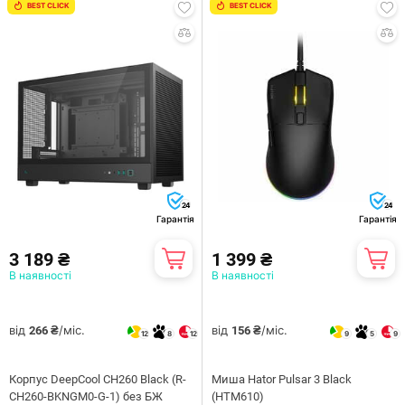
BEST CLICK
BEST CLICK
24
24
Гарантія
Гарантія
3 189 ₴
1 399 ₴
В наявності
В наявності
від
/міс.
від
/міс.
266 ₴
156 ₴
12
8
12
9
5
9
Корпус DeepCool CH260 Black (R-
Миша Hator Pulsar 3 Black
CH260-BKNGM0-G-1) без БЖ
(HTM610)