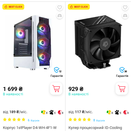
BEST CLICK
BEST CLICK
12
36
Гарантія
Гарантія
1 699 ₴
929 ₴
В наявності
В наявності
від
/міс.
від
/міс.
189 ₴
117 ₴
9
5
9
8
5
8
6
8
Відгуків
Відгуків
Корпус 1stPlayer D4-WH-4F1-W
Кулер процесорний ID-Cooling