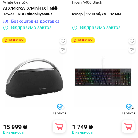
White без БЖ
Frozn A400 Black
|
ATX/MicroATX/Mini-ITX
Midi-
|
|
|
Tower
RGB-підсвічування
кулер
2200 об/хв
92 мм
Безкоштовна доставка
Відправимо завтра
Відправимо завтра
BEST CLICK
BEST CLICK
12
24
Гарантія
Гарантія
15 999 ₴
1 749 ₴
В наявності
В наявності