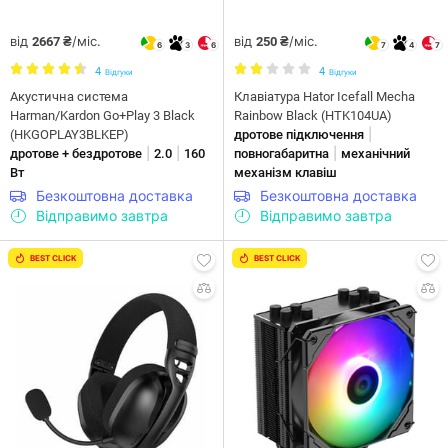
від
/міс.
від
/міс.
2667 ₴
250 ₴
6
3
6
7
4
7
4
4
Відгуки
Відгуки
Акустична система
Клавіатура Hator Icefall Mecha
Harman/Kardon Go+Play 3 Black
Rainbow Black (HTK104UA)
|
(HKGOPLAY3BLKEP)
дротове підключення
|
|
|
дротове + бездротове
2.0
160
повногабаритна
механічний
Вт
механізм клавіш
Безкоштовна доставка
Безкоштовна доставка
Відправимо завтра
Відправимо завтра
BEST CLICK
BEST CLICK