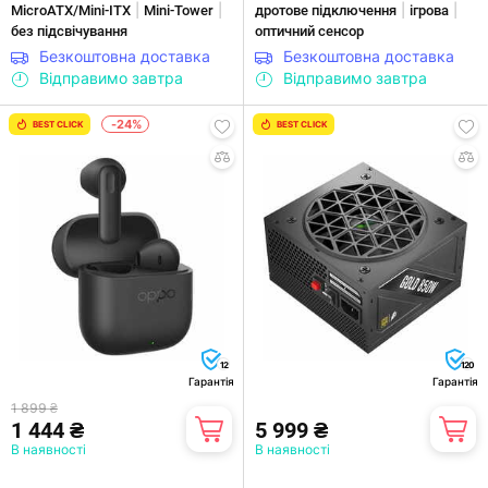
|
|
|
|
MicroATX/Mini-ITX
Mini-Tower
дротове підключення
ігрова
без підсвічування
оптичний сенсор
Безкоштовна доставка
Безкоштовна доставка
Відправимо завтра
Відправимо завтра
-24%
BEST CLICK
BEST CLICK
12
120
Гарантія
Гарантія
1 899 ₴
1 444 ₴
5 999 ₴
В наявності
В наявності