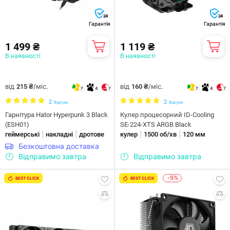
24
24
Гарантія
Гарантія
1 499 ₴
1 119 ₴
В наявності
В наявності
від
/міс.
від
/міс.
215 ₴
160 ₴
7
4
7
7
4
7
2
2
Відгуки
Відгуки
Гарнiтура Hator Hyperpunk 3 Black
Кулер процесорний ID-Cooling
(ESH01)
SE-224-XTS ARGB Black
|
|
|
|
геймерські
накладні
дротове
кулер
1500 об/хв
120 мм
Безкоштовна доставка
Відправимо завтра
Відправимо завтра
-5%
BEST CLICK
BEST CLICK