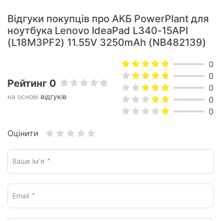
Відгуки покупців про АКБ PowerPlant для
ноутбука Lenovo IdeaPad L340-15API
(L18M3PF2) 11.55V 3250mAh (NB482139)
0
0
Рейтинг 0
0
на основі
відгуків
0
0
Оцінити
Ваше ім’я
*
Email
*