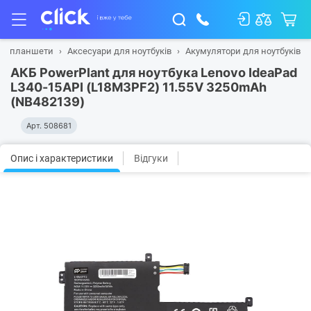
 та планшети
Аксесуари для ноутбуків
Акумулятори для ноутбуків
АКБ PowerPlant для ноутбука Lenovo IdeaPad
L340-15API (L18M3PF2) 11.55V 3250mAh
(NB482139)
Арт.
508681
Опис і характеристики
Відгуки