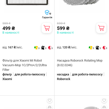
12
Гарантія
599 ₴
699 ₴
499 ₴
599 ₴
В наявності
В наявності
від
/міс.
від
/міс.
167 ₴
120 ₴
3
3
3
5
3
5
Фільтр для Xiaomi Mi Robot
Насадка Roborock Rotating Mop
Vacuum-Mop 1C/2Pro+/2/2Ultra
(8.02.0246)
Filter
|
|
|
|
фільтр
для робота-пилососу
насадка
для робота-пилососу
Xiaomi
Roborock