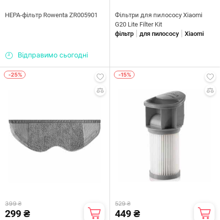
HEPA-фільтр Rowenta ZR005901
Фільтри для пилососу Xiaomi
G20 Lite Filter Kit
|
|
фільтр
для пилососу
Xiaomi
Відправимо сьогодні
-25%
-15%
399 ₴
529 ₴
299 ₴
449 ₴