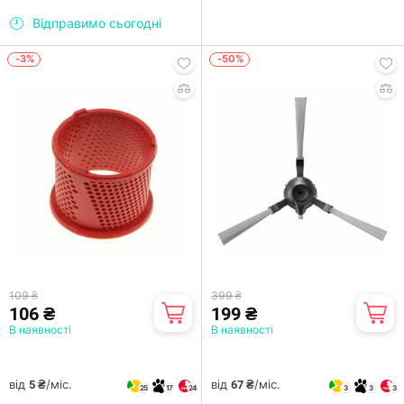
Відправимо сьогодні
-3%
-50%
109 ₴
399 ₴
106 ₴
199 ₴
В наявності
В наявності
від
/міс.
від
/міс.
5 ₴
67 ₴
25
17
24
3
3
3