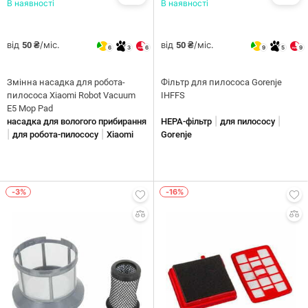
В наявності
В наявності
від
/міс.
від
/міс.
50 ₴
50 ₴
6
3
6
9
5
9
Змiнна насадка для робота-
Фільтр для пилососа Gorenje
пилососа Xiaomi Robot Vacuum
IHFFS
E5 Mop Pad
|
|
насадка для вологого прибирання
HEPA-фільтр
для пилососу
|
|
для робота-пилососу
Xiaomi
Gorenje
-3%
-16%