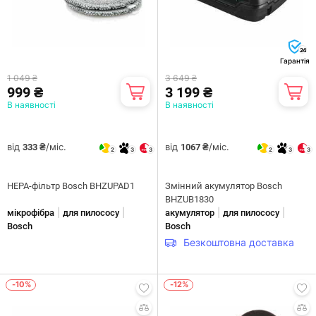
24
Гарантія
1 049 ₴
3 649 ₴
999 ₴
3 199 ₴
В наявності
В наявності
від
/міс.
від
/міс.
333 ₴
1067 ₴
2
3
3
2
3
3
HEPA-фільтр Bosch BHZUPAD1
Змінний акумулятор Bosch
BHZUB1830
|
|
|
|
мікрофібра
для пилососу
акумулятор
для пилососу
Bosch
Bosch
Безкоштовна доставка
-10%
-12%