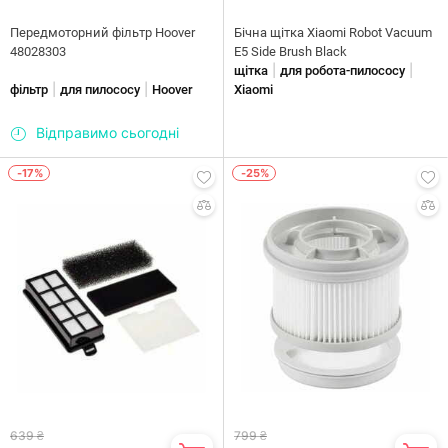
Передмоторний фільтр Hoover
Бічна щітка Xiaomi Robot Vacuum
48028303
E5 Side Brush Black
|
|
щітка
для робота-пилососу
|
|
фільтр
для пилососу
Hoover
Xiaomi
Відправимо сьогодні
-17%
-25%
639 ₴
799 ₴