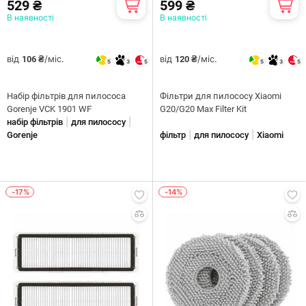
529 ₴
599 ₴
В наявності
В наявності
від
/міс.
від
/міс.
106 ₴
120 ₴
5
3
5
5
3
5
Набір фільтрів для пилососа
Фільтри для пилососу Xiaomi
Gorenje VCK 1901 WF
G20/G20 Max Filter Kit
|
|
набір фільтрів
для пилососу
|
|
Gorenje
фільтр
для пилососу
Xiaomi
-17%
-14%