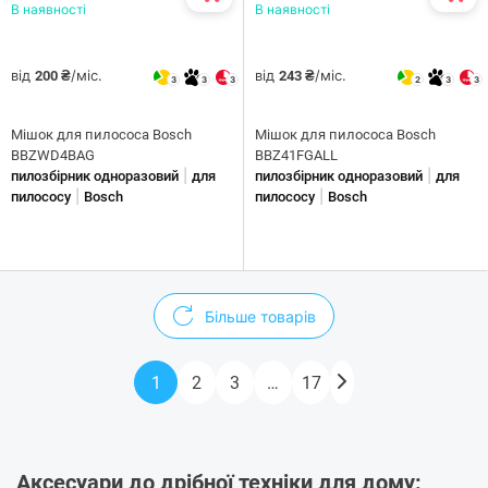
В наявності
В наявності
від
/міс.
від
/міс.
200 ₴
243 ₴
3
3
3
2
3
3
Мішок для пилососа Bosch
Мішок для пилососа Bosch
BBZWD4BAG
BBZ41FGALL
|
|
пилозбірник одноразовий
для
пилозбірник одноразовий
для
|
|
пилососу
Bosch
пилососу
Bosch
Більше товарів
1
2
3
…
17
Аксесуари до дрібної техніки для дому: