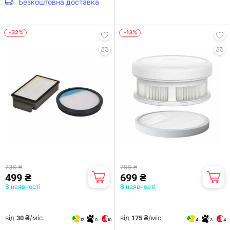
Безкоштовна доставка
-32%
-13%
739 ₴
799 ₴
499 ₴
699 ₴
В наявності
В наявності
від
/міс.
від
/міс.
30 ₴
175 ₴
17
9
10
4
3
4