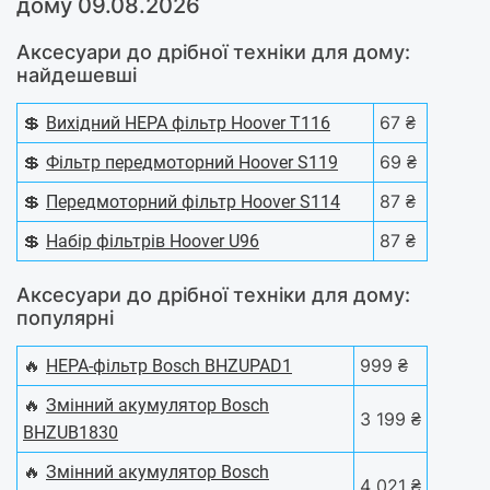
дому 09.08.2026
Аксесуари до дрібної техніки для дому:
найдешевші
💲
67 ₴
Вихідний НЕРА фільтр Hoover T116
💲
69 ₴
Фільтр передмоторний Hoover S119
💲
87 ₴
Передмоторний фільтр Hoover S114
💲
87 ₴
Набір фільтрів Hoover U96
Аксесуари до дрібної техніки для дому:
популярні
🔥
999 ₴
HEPA-фільтр Bosch BHZUPAD1
🔥
Змінний акумулятор Bosch
3 199 ₴
BHZUB1830
🔥
Змінний акумулятор Bosch
4 021 ₴