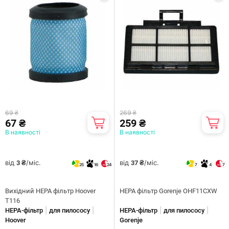
69 ₴
269 ₴
67 ₴
259 ₴
В наявності
В наявності
від
/міс.
від
/міс.
3 ₴
37 ₴
25
16
24
7
4
7
Вихідний НЕРА фільтр Hoover
HEPA фільтр Gorenje OHF11CXW
T116
|
|
|
|
HEPA-фільтр
для пилососу
HEPA-фільтр
для пилососу
Hoover
Gorenje