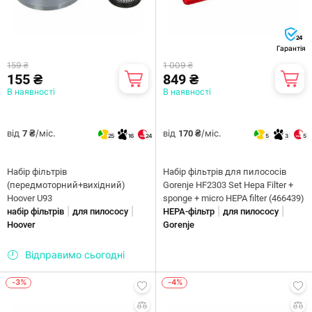
24
Гарантія
159 ₴
1 009 ₴
155 ₴
849 ₴
В наявності
В наявності
від
/міс.
від
/міс.
7 ₴
170 ₴
25
16
24
5
3
5
Набір фільтрів
Набір фільтрів для пилососів
(передмоторний+вихідний)
Gorenje HF2303 Set Hepa Filter +
Hoover U93
sponge + micro HEPA filter (466439)
|
|
|
|
набір фільтрів
для пилососу
HEPA-фільтр
для пилососу
Hoover
Gorenje
Відправимо сьогодні
-3%
-4%