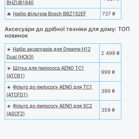
BHZUB1840
🔥
737 ₴
Набір фільтрів Bosch BBZ152EF
Аксесуари до дрібної техніки для дому: ТОП
новинок
☀️
Набір аксесуарів для Dreame H12
2 499 ₴
Dual (HCK5)
☀️
Щітка для пилососа AENO TC1
999 ₴
(ATCR1)
☀️
Фільтр до пилососу AENO для TC1
399 ₴
(ATCFD1)
☀️
Фільтр до пилососу AENO для SC2
359 ₴
(ASCF2)