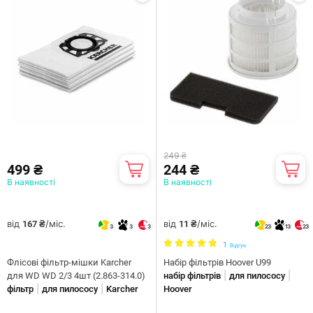
249 ₴
499 ₴
244 ₴
В наявності
В наявності
від
/міс.
від
/міс.
167 ₴
11 ₴
3
3
3
23
13
23
1
Відгук
Флісові фільтр-мішки Karcher
Набір фільтрів Hoover U99
|
|
для WD WD 2/3 4шт (2.863-314.0)
набір фільтрів
для пилососу
|
|
фільтр
для пилососу
Karcher
Hoover