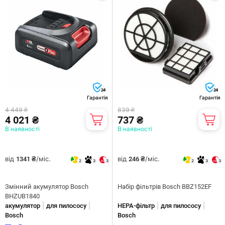
24
24
Гарантія
Гарантія
4 449 ₴
839 ₴
4 021 ₴
737 ₴
В наявності
В наявності
від
/міс.
від
/міс.
1341 ₴
246 ₴
2
3
3
2
3
3
Змінний акумулятор Bosch
Набір фільтрів Bosch BBZ152EF
BHZUB1840
|
|
|
|
акумулятор
для пилососу
HEPA-фільтр
для пилососу
Bosch
Bosch