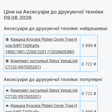
Ціни на Аксесуари до друкуючої техніки
09.08.2026
Аксесуари до друкуючої техніки: найдешевші
💲
Кришка Kyocera Platen Cover Type H
3 999 ₴
для БФП TASKalfa
1800/1801/2200/2201 (1202NG0UN0)
💲
Комплект інсталяції Xerox VersaLink
8 722 ₴
C7120 (097S05201)
Аксесуари до друкуючої техніки: популярні
🔥
Комплект інсталяції Xerox VersaLink
8 722 ₴
C7120 (097S05201)
🔥
Кришка Kyocera Platen Cover Type H
3 999 ₴
для БФП TASKalfa