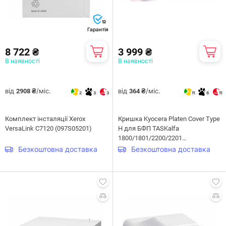
12
Гарантія
8 722 ₴
3 999 ₴
В наявності
В наявності
від
/міс.
від
/міс.
2908 ₴
364 ₴
2
3
3
11
6
11
Комплект інсталяції Xerox
Кришка Kyocera Platen Cover Type
VersaLink C7120 (097S05201)
H для БФП TASKalfa
1800/1801/2200/2201
(1202NG0UN0)
Безкоштовна доставка
Безкоштовна доставка