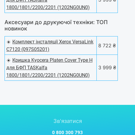
1800/1801/2200/2201 (1202NG0UN0)
Аксесуари до друкуючої техніки: ТОП
новинок
☀️
Комплект інсталяції Xerox VersaLink
8 722 ₴
C7120 (097S05201)
☀️
Кришка Kyocera Platen Cover Type H
3 999 ₴
для БФП TASKalfa
1800/1801/2200/2201 (1202NG0UN0)
Зв'язатися
0 800 300 793