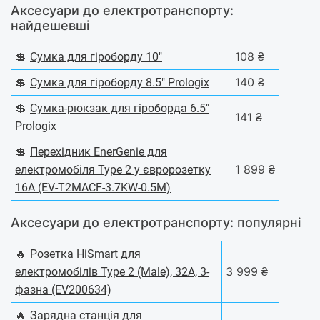
Аксесуари до електротранспорту:
найдешевші
💲
108 ₴
Сумка для гіроборду 10"
💲
140 ₴
Сумка для гіроборду 8.5" Prologix
💲
Сумка-рюкзак для гіроборда 6.5"
141 ₴
Prologix
💲
Перехідник EnerGenie для
1 899 ₴
електромобіля Type 2 у євророзетку
16А (EV-T2MACF-3.7KW-0.5M)
Аксесуари до електротранспорту: популярні
🔥
Розетка HiSmart для
3 999 ₴
електромобілів Type 2 (Male), 32A, 3-
фазна (EV200634)
🔥
Зарядна станція для