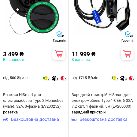
24
24
Гарантія
Гарантія
3 499 ₴
11 999 ₴
В наявності
В наявності
від
/міс.
від
/міс.
500 ₴
1715 ₴
7
4
7
7
4
7
Розетка HiSmart для
Зарядний пристрій HiSmart для
електромобілів Type 2 Mennekes
електромобілів Type 1-CEE, 6-32A,
(Male), 32A, 3-фазна (EV200252)
7.2 кВт, 1 фазний, 5м (EV200030)
розетка
зарядний пристрій
Безкоштовна доставка
Безкоштовна доставка