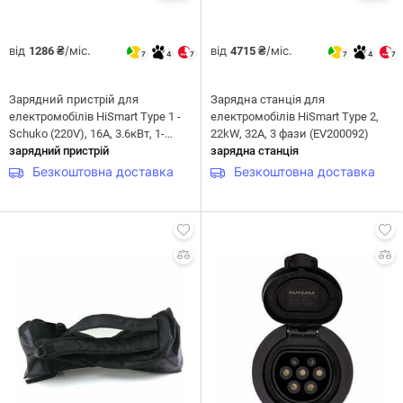
від
/міс.
від
/міс.
1286 ₴
4715 ₴
7
4
7
7
4
7
Зарядний пристрій для
Зарядна станція для
електромобілів HiSmart Type 1 -
електромобілів HiSmart Type 2,
Schuko (220V), 16A, 3.6кВт, 1-
22kW, 32A, 3 фази (EV200092)
фазний, 5м (EV200689)
зарядний пристрій
зарядна станція
Безкоштовна доставка
Безкоштовна доставка