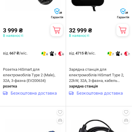
24
24
Гарантія
Гарантія
3 999 ₴
32 999 ₴
В наявності
В наявності
від
/міс.
від
/міс.
667 ₴
4715 ₴
6
3
6
7
4
7
Розетка HiSmart для
Зарядна станція для
електромобілів Type 2 (Male),
електромобілів HiSmart Type 2,
32A, 3-фазна (EV200634)
22kW, 32A, 3-фазна, кабель
розетка
Duosida 5м (EV200085)
зарядна станція
Безкоштовна доставка
Безкоштовна доставка