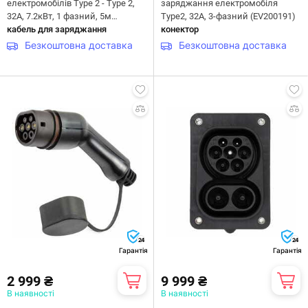
електромобілів Type 2 - Type 2,
заряджання електромобіля
32A, 7.2кВт, 1 фазний, 5м
Type2, 32A, 3-фазний (EV200191)
(EV200016)
кабель для заряджання
конектор
Безкоштовна доставка
Безкоштовна доставка
24
24
Гарантія
Гарантія
2 999 ₴
9 999 ₴
В наявності
В наявності