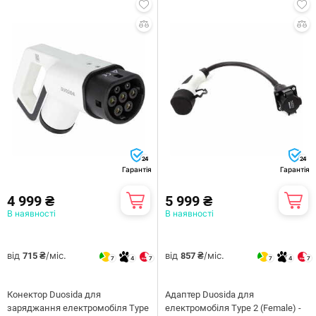
24
24
Гарантія
Гарантія
4 999 ₴
5 999 ₴
В наявності
В наявності
від
/міс.
від
/міс.
715 ₴
857 ₴
7
4
7
7
4
7
Конектор Duosida для
Адаптер Duosida для
заряджання електромобіля Type
електромобіля Type 2 (Female) -