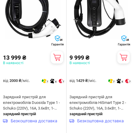
24
24
Гарантія
Гарантія
13 999 ₴
9 999 ₴
В наявності
В наявності
від
/міс.
від
/міс.
2000 ₴
1429 ₴
7
4
7
7
4
7
Зарядний пристрій для
Зарядний пристрій для
електромобілів Duosida Type 1 -
електромобілів HiSmart Type 2 -
Schuko (220V), 16A, 3.6кВт, 1-
Schuko (220V), 16A, 3.6кВт, 1-
фазний, 5м (EV200269)
зарядний пристрій
фазний, 5м (EV200696)
зарядний пристрій
Безкоштовна доставка
Безкоштовна доставка