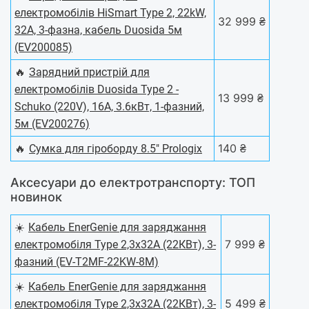
електромобілів HiSmart Type 2, 22kW,
32 999 ₴
32A, 3-фазна, кабель Duosida 5м
(EV200085)
🔥
Зарядний пристрій для
електромобілів Duosida Type 2 -
13 999 ₴
Schuko (220V), 16A, 3.6кВт, 1-фазний,
5м (EV200276)
🔥
140 ₴
Сумка для гіроборду 8.5" Prologix
Аксесуари до електротранспорту: ТОП
новинок
☀️
Кабель EnerGenie для заряджання
7 999 ₴
електромобіля Type 2,3х32А (22КВт), 3-
фазний (EV-T2MF-22KW-8M)
☀️
Кабель EnerGenie для заряджання
5 499 ₴
електромобіля Type 2,3х32А (22КВт), 3-