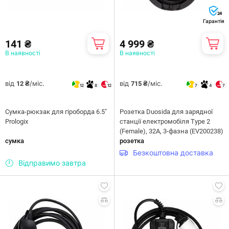
24
Гарантія
141 ₴
4 999 ₴
В наявності
В наявності
від
/міс.
від
/міс.
12 ₴
715 ₴
12
8
12
7
4
7
Сумка-рюкзак для гіроборда 6.5"
Розетка Duosida для зарядної
Prologix
станції електромобіля Type 2
(Female), 32A, 3-фазна (EV200238)
сумка
розетка
Безкоштовна доставка
Відправимо завтра