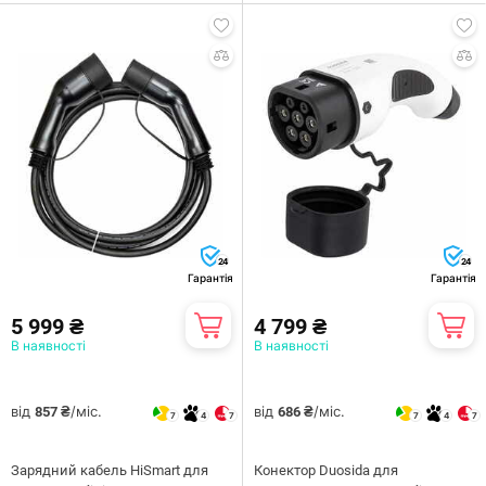
24
24
Гарантія
Гарантія
5 999 ₴
4 799 ₴
В наявності
В наявності
від
/міс.
від
/міс.
857 ₴
686 ₴
7
4
7
7
4
7
Зарядний кабель HiSmart для
Конектор Duosida для