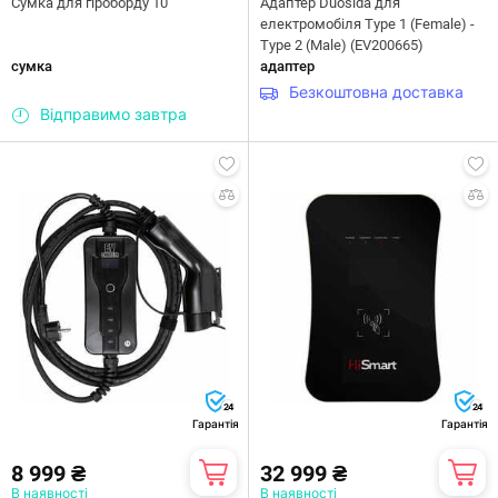
Сумка для гіроборду 10"
Адаптер Duosida для
електромобіля Type 1 (Female) -
Type 2 (Male) (EV200665)
сумка
адаптер
Безкоштовна доставка
Відправимо завтра
24
24
Гарантія
Гарантія
8 999 ₴
32 999 ₴
В наявності
В наявності