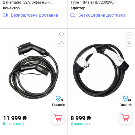
2 (Female), 32A, 3-фазный
Type 1 (Male) (EV200290)
(EV200207)
конектор
адаптер
Безкоштовна доставка
Безкоштовна доставка
24
24
Гарантія
Гарантія
11 999 ₴
8 999 ₴
В наявності
В наявності