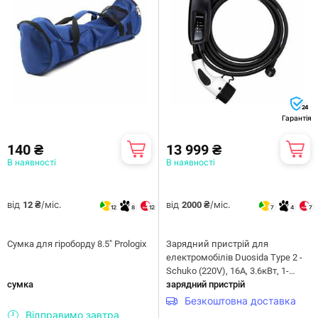
24
Гарантія
140 ₴
13 999 ₴
В наявності
В наявності
від
/міс.
від
/міс.
12 ₴
2000 ₴
12
8
12
7
4
7
Сумка для гіроборду 8.5" Prologix
Зарядний пристрій для
електромобілів Duosida Type 2 -
Schuko (220V), 16A, 3.6кВт, 1-
сумка
фазний, 5м (EV200276)
зарядний пристрій
Безкоштовна доставка
Відправимо завтра