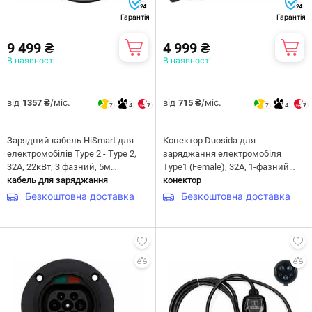
24
24
Гарантія
Гарантія
9 499 ₴
4 999 ₴
В наявності
В наявності
від
/міс.
від
/міс.
1357 ₴
715 ₴
7
4
7
7
4
7
Зарядний кабель HiSmart для
Конектор Duosida для
електромобілів Type 2 - Type 2,
заряджання електромобіля
32A, 22кВт, 3 фазний, 5м
Type1 (Female), 32A, 1-фазний
(EV200023)
кабель для заряджання
(EV200177)
конектор
Безкоштовна доставка
Безкоштовна доставка