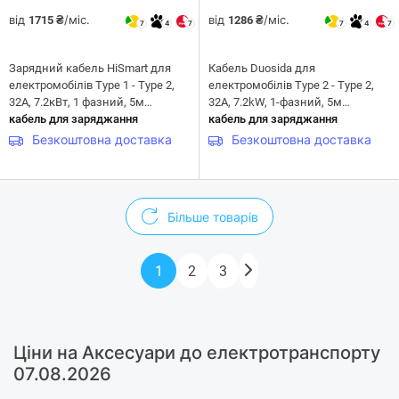
від
/міс.
від
/міс.
1715 ₴
1286 ₴
7
4
7
7
4
7
Зарядний кабель HiSmart для
Кабель Duosida для
електромобілів Type 1 - Type 2,
електромобілів Type 2 - Type 2,
32A, 7.2кВт, 1 фазний, 5м
32A, 7.2kW, 1-фазний, 5м
(EV200009)
кабель для заряджання
(EV200146)
кабель для заряджання
Безкоштовна доставка
Безкоштовна доставка
Більше товарів
1
2
3
Ціни на Аксесуари до електротранспорту
07.08.2026