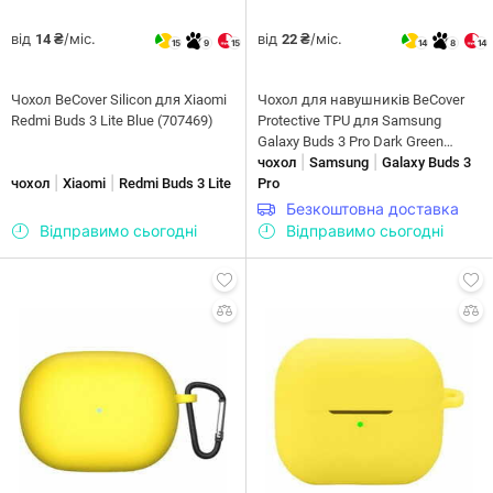
від
/міс.
від
/міс.
14 ₴
22 ₴
15
9
15
14
8
14
Чохол BeCover Silicon для Xiaomi
Чохол для навушників BeCover
Redmi Buds 3 Lite Blue (707469)
Protective TPU для Samsung
Galaxy Buds 3 Pro Dark Green
|
|
(712010)
чохол
Samsung
Galaxy Buds 3
|
|
чохол
Xiaomi
Redmi Buds 3 Lite
Pro
Безкоштовна доставка
Відправимо сьогодні
Відправимо сьогодні