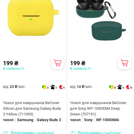
199 ₴
199 ₴
В наявності
В наявності
від
/міс.
від
/міс.
23 ₴
14 ₴
9
5
9
15
9
15
Чохол для навушників BeCover
Чохол для навушників BeCover
Silicon для Samsung Galaxy Buds
для Sony WF-1000XM4 Deep
3 Yellow (711995)
Green (707191)
|
|
|
|
чохол
Samsung
Galaxy Buds 3
чохол
Sony
WF-1000XM4
Відправимо сьогодні
Відправимо сьогодні