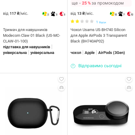
ще -
за промокодом
25 %
від
/міс.
від
/міс.
117 ₴
13 ₴
2
3
3
12
7
12
1
Відгук
Тримач для навушників
Чохол Usams US-BH740 Silicon
Modecom Claw 01 Black (US-MC-
для Apple AirPods 3 Transparent
CLAW-01-100)
Black (BH740AP02)
|
підставка для навушників
|
|
|
універсальна
універсальна
чохол
Apple
AirPods (3Gen)
Відправимо сьогодні