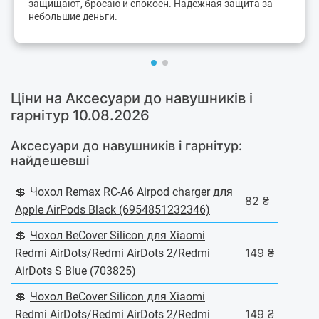
защищают, бросаю и спокоен. Надежная защита за
небольшие деньги.
Ціни на Аксесуари до навушників і
гарнітур 10.08.2026
Аксесуари до навушників і гарнітур:
найдешевші
💲
Чохол Remax RC-A6 Airpod charger для
82 ₴
Apple AirPods Black (6954851232346)
💲
Чохол BeCover Silicon для Xiaomi
149 ₴
Redmi AirDots/Redmi AirDots 2/Redmi
AirDots S Blue (703825)
💲
Чохол BeCover Silicon для Xiaomi
149 ₴
Redmi AirDots/Redmi AirDots 2/Redmi