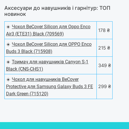
Аксесуари до навушників і гарнітур: ТОП
новинок
☀️
Чохол BeCover Silicon для Oppo Enco
178 ₴
Air3 (ETE31) Black (709569)
☀️
Чохол BeCover Silicon для OPPO Enco
215 ₴
Buds 3 Black (715908)
☀️
Тримач для навушників Canyon S-1
349 ₴
Black (CNS-CHS1)
☀️
Чохол для навушників BeCover
299 ₴
Protective для Samsung Galaxy Buds 3 FE
Dark Green (715120)