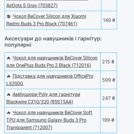
AirDots S Gray (703827)
💲
Чохол BeCover Silicon для Xiaomi
149 ₴
Redmi Buds 3 Pro Black (707461)
Аксесуари до навушників і гарнітур:
популярні
🔥
Чохол для навушників BeCover Silicon
215 ₴
для OnePlus Buds Pro 2 Black (712016)
🔥
Підставка для навушників OfficePro
599 ₴
LS350G
🔥
Амбушюри Poly для гарнітури
247 ₴
Blackwire C310/320 (85S15AA)
🔥
Чохол для навушників BeCover Soft
199 ₴
TPU для Samsung Galaxy Buds 3 Pro
Transparent (712007)