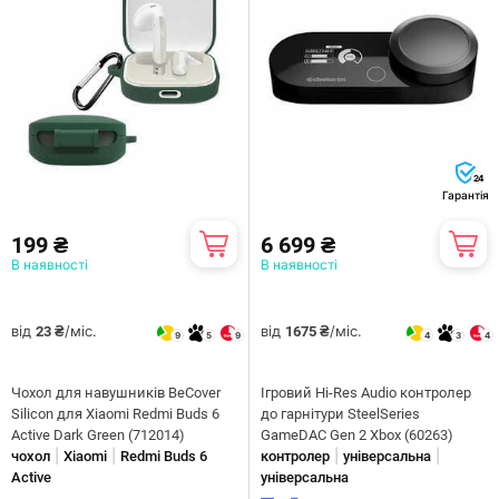
24
Гарантія
199 ₴
6 699 ₴
В наявності
В наявності
від
/міс.
від
/міс.
23 ₴
1675 ₴
9
5
9
4
3
4
Чохол для навушників BeCover
Ігровий Hi-Res Audio контролер
Silicon для Xiaomi Redmi Buds 6
до гарнітури SteelSeries
Active Dark Green (712014)
GameDAC Gen 2 Xbox (60263)
|
|
|
|
чохол
Xiaomi
Redmi Buds 6
контролер
універсальна
Active
універсальна