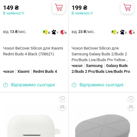
149 ₴
199 ₴
В наявності
В наявності
від
/міс.
від
/міс.
13 ₴
23 ₴
12
7
12
9
5
9
Чохол BeCover Silicon для Xiaomi
Чохол BeCover Silicon для
Redmi Buds 4 Black (708621)
Samsung Galaxy Buds 2/Buds 2
Pro/Buds Live/Buds Pro Yellow
|
|
(705414)
чохол
Samsung
Galaxy Buds
|
|
чохол
Xiaomi
Redmi Buds 4
2/Buds 2 Pro/Buds Live/Buds Pro
Відправимо сьогодні
Відправимо сьогодні