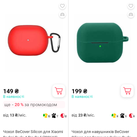
149 ₴
199 ₴
В наявності
В наявності
ще -
за промокодом
20 %
від
/міс.
від
/міс.
13 ₴
23 ₴
12
7
12
9
5
9
Чохол BeCover Silicon для Xiaomi
Чохол для навушників BeCover