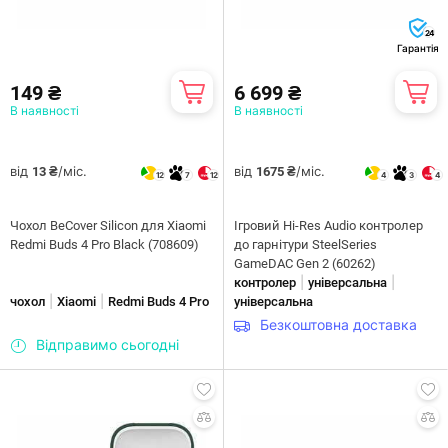
24
Гарантія
149 ₴
6 699 ₴
В наявності
В наявності
від
/міс.
від
/міс.
13 ₴
1675 ₴
12
7
12
4
3
4
Чохол BeCover Silicon для Xiaomi
Ігровий Hi-Res Audio контролер
Redmi Buds 4 Pro Black (708609)
до гарнітури SteelSeries
GameDAC Gen 2 (60262)
|
|
контролер
універсальна
|
|
чохол
Xiaomi
Redmi Buds 4 Pro
універсальна
Безкоштовна доставка
Відправимо сьогодні