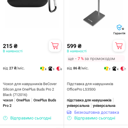
12
Гарантія
215 ₴
599 ₴
В наявності
В наявності
ще -
за промокодом
7 %
від
/міс.
від
/міс.
27 ₴
86 ₴
8
5
8
7
4
7
Чохол для навушників BeCover
Підставка для навушників
Silicon для OnePlus Buds Pro 2
OfficePro LS350G
Black (712016)
|
|
|
чохол
OnePlus
OnePlus Buds
підставка для навушників
|
Pro 2
універсальна
універсальна
Безкоштовна доставка
Відправимо сьогодні
Відправимо сьогодні