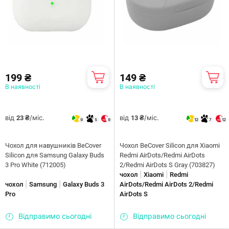
199 ₴
149 ₴
В наявності
В наявності
від
/міс.
від
/міс.
23 ₴
13 ₴
9
5
9
12
7
12
Чохол для навушників BeCover
Чохол BeCover Silicon для Xiaomi
Silicon для Samsung Galaxy Buds
Redmi AirDots/Redmi AirDots
3 Pro White (712005)
2/Redmi AirDots S Gray (703827)
|
|
чохол
Xiaomi
Redmi
|
|
чохол
Samsung
Galaxy Buds 3
AirDots/Redmi AirDots 2/Redmi
Pro
AirDots S
Відправимо сьогодні
Відправимо сьогодні