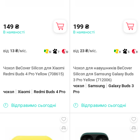
149 ₴
199 ₴
В наявності
В наявності
від
/міс.
від
/міс.
13 ₴
23 ₴
12
7
12
9
5
9
Чохол BeCover Silicon для Xiaomi
Чохол для навушників BeCover
Redmi Buds 4 Pro Yellow (708615)
Silicon для Samsung Galaxy Buds
3 Pro Yellow (712006)
|
|
чохол
Samsung
Galaxy Buds 3
|
|
чохол
Xiaomi
Redmi Buds 4 Pro
Pro
Відправимо сьогодні
Відправимо сьогодні