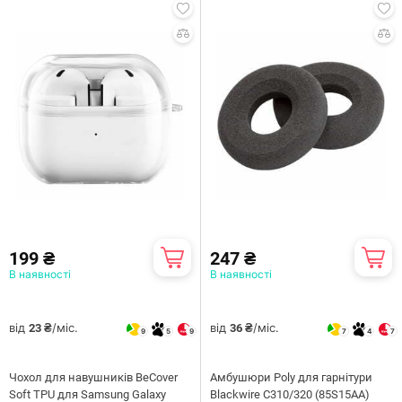
199 ₴
247 ₴
В наявності
В наявності
від
/міс.
від
/міс.
23 ₴
36 ₴
9
5
9
7
4
7
Чохол для навушників BeCover
Амбушюри Poly для гарнітури
Soft TPU для Samsung Galaxy
Blackwire C310/320 (85S15AA)