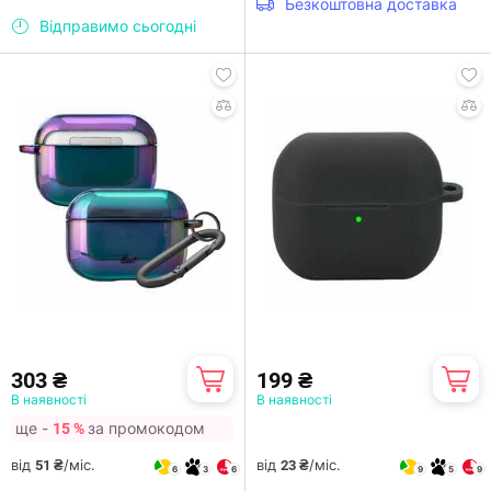
Безкоштовна доставка
Відправимо сьогодні
303 ₴
199 ₴
В наявності
В наявності
ще -
за промокодом
15 %
від
/міс.
від
/міс.
51 ₴
23 ₴
6
3
6
9
5
9