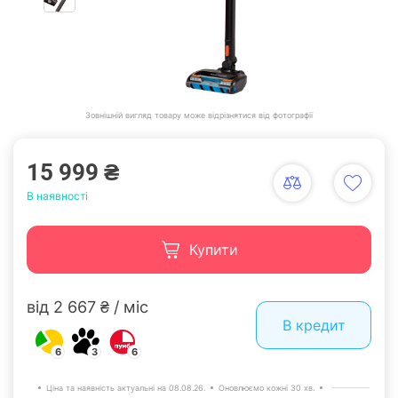
Зовнішній вигляд товару може відрізнятися від фотографії
15 999 ₴
В наявності
Купити
від 2 667 ₴ / міс
В кредит
6
3
6
Ціна та наявність актуальні на 08.08.26.
Оновлюємо кожні 30 хв.