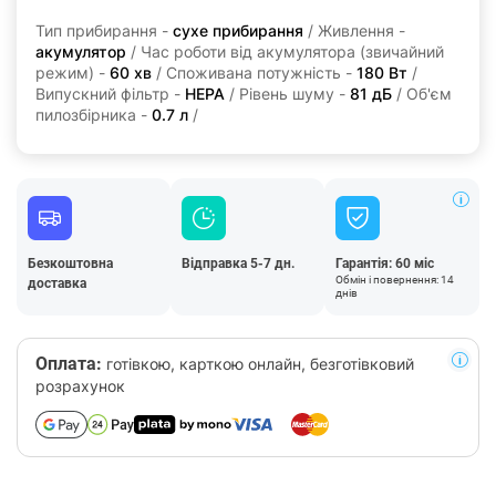
Тип прибирання -
сухе прибирання
/ Живлення -
акумулятор
/ Час роботи від акумулятора (звичайний
режим) -
60 хв
/ Споживана потужність -
180 Вт
/
Випускний фільтр -
HEPA
/ Рівень шуму -
81 дБ
/ Об'єм
пилозбірника -
0.7 л
/
Безкоштовна
Відправка 5-7 дн.
Гарантія: 60 міс
Обмін і повернення: 14
доставка
днів
Оплата:
готівкою, карткою онлайн, безготівковий
розрахунок