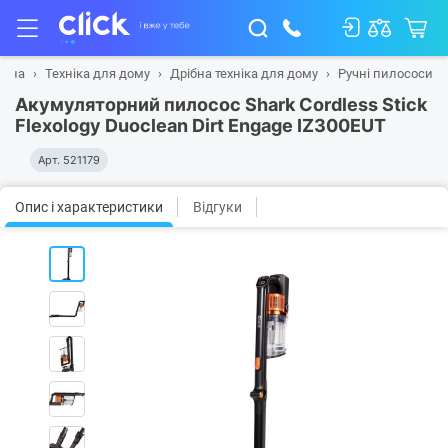
овна
Техніка для дому
Дрібна техніка для дому
Ручні пилососи
Акумуляторний пилосос Shark Cordless Stick
Flexology Duoclean Dirt Engage IZ300EUT
Арт.
521179
Опис і характеристики
Відгуки