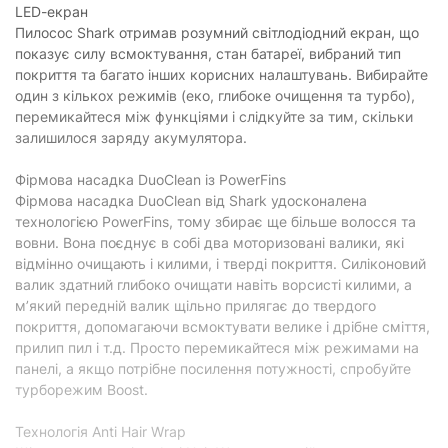
Випускний фільтр:
HEPA
LED-екран
Пилосос Shark отримав розумний світлодіодний екран, що
Рівень шуму:
81 дБ
показує силу всмоктування, стан батареї, вибраний тип
Об'єм пилозбірника
покриття та багато інших корисних налаштувань. Вибирайте
0.7 л
:
один з кількох режимів (еко, глибоке очищення та турбо),
перемикайтеся між функціями і слідкуйте за тим, скільки
Особливості
залишилося заряду акумулятора.
Збір рідини:
відсутній
Фірмова насадка DuoClean із PowerFins
Еко-режим:
є
Фірмова насадка DuoClean від Shark удосконалена
технологією PowerFins, тому збирає ще більше волосся та
Турбо-режим:
є
вовни. Вона поєднує в собі два моторизовані валики, які
відмінно очищають і килими, і тверді покриття. Силіконовий
Насадки
валик здатний глибоко очищати навіть ворсисті килими, а
Для меблів:
м’який передній валик щільно прилягає до твердого
є
покриття, допомагаючи всмоктувати велике і дрібне сміття,
Щілинна:
є
прилип пил і т.д. Просто перемикайтеся між режимами на
панелі, а якщо потрібне посилення потужності, спробуйте
М'який валик:
є
турборежим Boost.
щілинна насадка, щітка для збирання
Додаткові насадки:
волосся тварин
Технологія Anti Hair Wrap