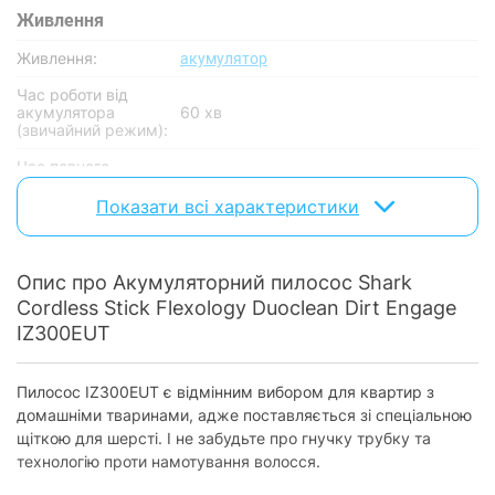
Живлення
Живлення:
акумулятор
Час роботи від
акумулятора
60 хв
(звичайний режим):
Час повного
заряджання
4 год
акумулятора:
Показати всі характеристики
Потужність
Опис про Акумуляторний пилосос Shark
Регулятор
на ручці
потужності:
Cordless Stick Flexology Duoclean Dirt Engage
IZ300EUT
Кількість рівнів
3 режими
потужності:
Пилосос IZ300EUT є відмінним вибором для квартир з
Споживана
180 Вт
потужність:
домашніми тваринами, адже поставляється зі спеціальною
щіткою для шерсті. І не забудьте про гнучку трубку та
Основнi характеристики
технологію проти намотування волосся.