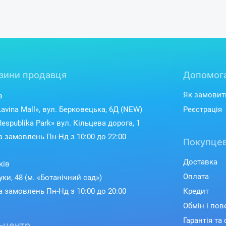
Забудьте про розряджени
працювати аж до 12 годин, а у
колонка оптимізує свою роб
г
зини продавця
Допомог
Як замовит
в
avina Mall», вул. Берковецька, 6Д (NEW)
Реєстрація
espublika Park» вул. Кільцева дорога, 1
 замовлень Пн-Нд з 10:00 до 22:00
Покупцев
Доставка
ків
Оплата
уки, 48 (м. «Ботанічний сад»)
 замовлень Пн-Нд з 10:00 до 20:00
Кредит
Обмін і по
Гарантія та 
-центр