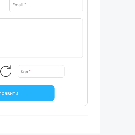
Email
*
Код
*
правити
дини музики