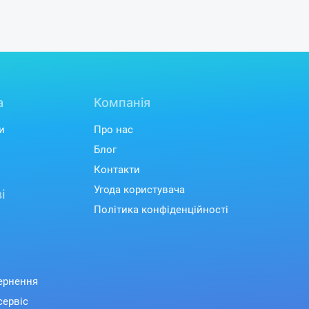
JBL Clip 5
й акумулятор.
може
вімкнувши функцію Playtime Boost,
оту, збільшуючи її час ще на 3
одини.
а
Компанія
и
Про нас
Блог
Контакти
Угода користувача
і
Політика конфіденційності
вернення
сервіс