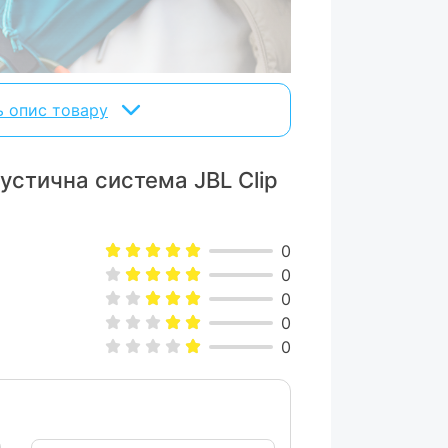
ь опис товару
кустична система JBL Clip
0
0
0
0
й карабін
0
JBL Clip 5
у
тепер має ще більший
м змогу прикріплювати її до чого
ака, чи то навіть пояса.