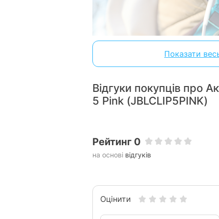
Показати вес
Відгуки покупців про А
5 Pink (JBLCLIP5PINK)
Рейтинг 0
на основі
відгуків
Зручни
Завдяки оновленому дизайн
Оцінити
отвір для ручки, що дасть Ва
завгодно, чи то рюкз