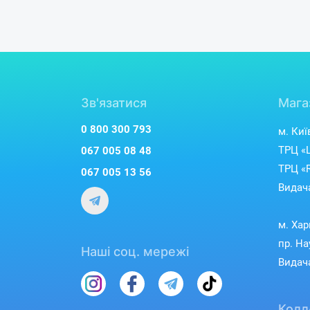
Зв'язатися
Мага
0 800 300 793
м. Киї
ТРЦ «L
067 005 08 48
ТРЦ «R
067 005 13 56
Видача
м. Хар
пр. На
Наші соц. мережі
Видача
Колл