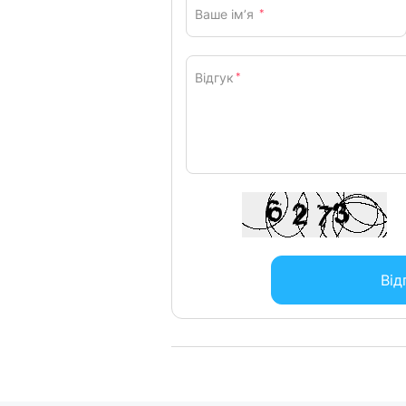
Ваше ім’я
*
Відгук
*
Від
12+3 го