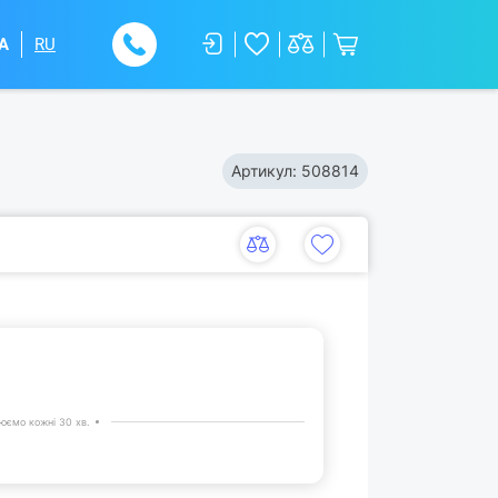
A
RU
Артикул:
508814
юємо кожні 30 хв.