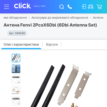
ежеве обладнання
Аксесуари до мережевого обладнання
Антени
Антена Fenvi 2PcsX6Dbi (6Dbi Antenna Set)
Арт.
566596
Опис і характеристики
Відгуки