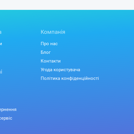
а
Компанія
и
Про нас
Блог
Контакти
Угода користувача
і
Політика конфіденційності
вернення
сервіс