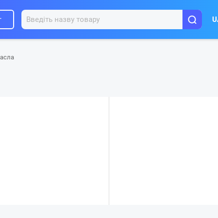
г
U
масла