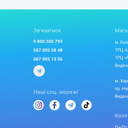
Зв'язатися
Мага
0 800 300 793
м. Киї
ТРЦ «L
067 005 08 48
ТРЦ «R
067 005 13 56
Видача
м. Хар
пр. На
Наші соц. мережі
Видача
Колл
Пн-Пт: