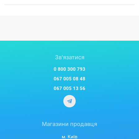
Компресор працює як від вбудованої батареї, так і від
автомобільного прикурювача, що забезпечує гнучкість у
використанні. Час автономної роботи до 20 хвилин
дозволяє накачати кілька шин одному заряді, а час зарядки
(до 3 годин) забезпечує швидке відновлення
працездатності.
Зв'язатися
0 800 300 793
067 005 08 48
067 005 13 56
Магазини продавця
м. Київ