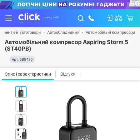
рументи й автотовари
Автообладнання
Автомобільні компресори
Автомобільний компресор Aspiring Storm 5
(ST40PB)
Арт.
589485
Опис і характеристики
Відгуки