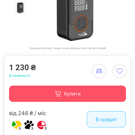
Зовнішній вигляд товару може відрізнятися від фотографії
1 230 ₴
В наявності
Купити
від 246 ₴ / міс
В кредит
5
3
5