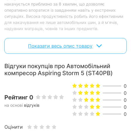
накачується приблизно за 8 хвилин, що дозволяє
оперативно впоратися із завданням навіть у екстрених
ситуаціях. Висока продуктивність робить його ефективним
для накачування не лише автомобільних шин, а й м’ячів,
надувних матраців, човнів та інших предметів.
Ліхтарик та стробоскоп
Показати весь опис товару
Вбудований ліхтарик забезпечує тривале освітлення, що
стане в нагоді при роботі в темний час доби. Функція
Відгуки покупців про Автомобільний
стробоскопа може використовуватися як аварійний сигнал
для привернення уваги до екстрених ситуацій, підвищуючи
компресор Aspiring Storm 5 (ST40PB)
безпеку на дорозі.
0
Максимальний тиск до 150 PSI (10,8 BAR)
0
Рейтинг 0
0
Потужність компресора дозволяє досягати тиску до 10,8
на основі
відгуків
0
BAR, що значно перевищує стандартні вимоги до шин
0
легкових автомобілів (2-3 BAR). Це забезпечує резерв
потужності для роботи з різними типами шин та надувних
Оцінити
виробів, включаючи мотоцикли, велосипеди та спортивний