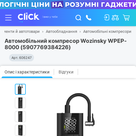
рументи й автотовари
Автообладнання
Автомобільні компресори
Автомобільний компресор Wozinsky WPEP-
8000 (5907769384226)
Арт.
606247
Опис і характеристики
Відгуки