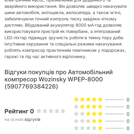
аварійного використання. Він дозволяє швидко накачувати
шини автомобіля, мотоцикла, велосипеда, а також м’ячі,
забезпечуючи точний контроль тиску завдяки чіткому
дисплею. Вбудований акумулятор 8000 мА·год дозволяє
використовувати пристрій як повербанк, а інтегрований
LED-ліхтар підвищує зручність роботи в темну пору доби.
Інтуїтивне керування та спеціальні режими накачування
роблять компресор практичним помічником у подорожах,
гаражі та під час активного відпочинку.
Відгуки покупців про Автомобільний
компресор Wozinsky WPEP-8000
(5907769384226)
0
0
Рейтинг 0
0
на основі
відгуків
0
0