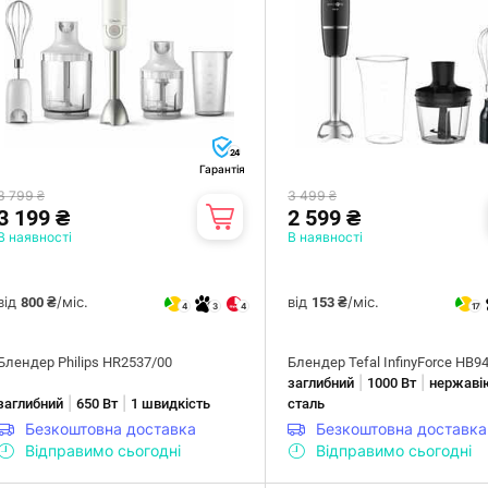
24
Гарантія
3 799 ₴
3 499 ₴
3 199 ₴
2 599 ₴
В наявності
В наявності
від
/міс.
від
/міс.
800 ₴
153 ₴
4
3
4
17
Блендер Philips HR2537/00
Блендер Tefal InfinyForce HB9
|
|
заглибний
1000 Вт
нержаві
|
|
заглибний
650 Вт
1 швидкість
сталь
Безкоштовна доставка
Безкоштовна доставка
Відправимо сьогодні
Відправимо сьогодні