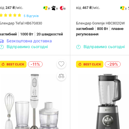
від
/міс.
від
/міс.
247 ₴
467 ₴
17
9
10
3
5
Відгуків
Блендер Tefal HB67G830
Блендер Gorenje HBC802QW
|
|
заглибний
800 Вт
плавне
|
|
заглибний
1000 Вт
20 швидкостей
регулювання
Безкоштовна доставка
Відправимо сьогодні
Відправимо сьогодні
-11%
-29%
BEST CLICK
BEST CLICK