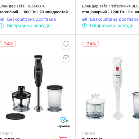
Блендер Tefal HB656G10
Блендер Tefal PerfectMix+ BL
|
|
|
|
заглибний
1000 Вт
20 швидкостей
стаціонарний
1200 Вт
3 шви
Безкоштовна доставка
Безкоштовна доставка
Відправимо сьогодні
Відправимо сьогодні
-24%
-24%
24
Гарантія
2 369 ₴
1 699 ₴