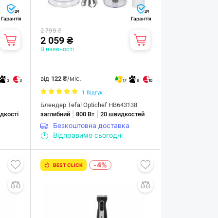
24
24
Гарантія
Гарантія
2 799 ₴
2 059 ₴
В наявності
від
/міс.
122 ₴
3
3
17
9
10
1
Відгук
Блендер Tefal Optichef HB643138
|
|
дкості
заглибний
800 Вт
20 швидкостей
Безкоштовна доставка
Відправимо сьогодні
-4%
BEST CLICK