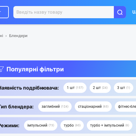
г
U
ні
Блендери
Популярні фільтри
Наявність подрібнювача:
1 шт
2 шт
3 шт
157
24
1
Тип блендера:
заглибний
стаціонарний
фітнес-бл
124
63
Режими:
імпульсний
турбо
турбо + імпульсний
73
60
6