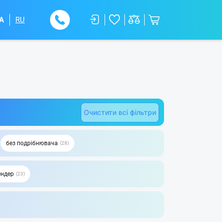
A
RU
Очистити всі фільтри
без подрібнювача
28
ендер
23