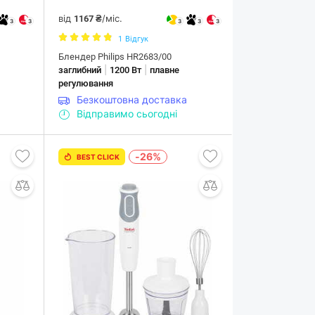
від
/міс.
1167 ₴
3
3
3
3
3
1
Відгук
Блендер Philips HR2683/00
|
|
заглибний
1200 Вт
плавне
регулювання
Безкоштовна доставка
Відправимо сьогодні
-26%
BEST CLICK