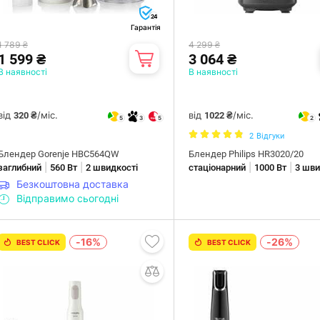
24
Гарантія
1 789 ₴
4 299 ₴
1 599 ₴
3 064 ₴
В наявності
В наявності
від
/міс.
від
/міс.
320 ₴
1022 ₴
5
3
5
2
2
Відгуки
Блендер Gorenje HBC564QW
Блендер Philips HR3020/20
|
|
|
|
заглибний
560 Вт
2 швидкості
стаціонарний
1000 Вт
3 шви
Безкоштовна доставка
Відправимо сьогодні
-16%
-26%
BEST CLICK
BEST CLICK