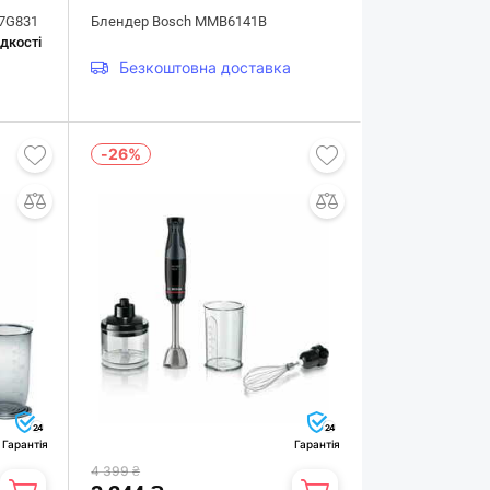
87G831
Блендер Bosch MMB6141B
дкості
Безкоштовна доставка
-26%
24
24
Гарантія
Гарантія
4 399 ₴