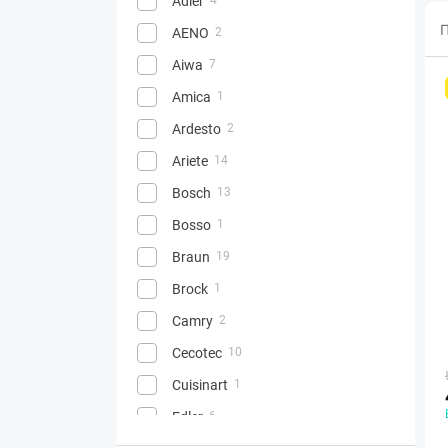
Adler
П
AENO
2
Aiwa
7
Amica
1
Ardesto
2
Ariete
14
Bosch
13
Bosso
1
Braun
19
Brock
1
Camry
2
Cecotec
10
Cuisinart
1
Edler
6
4