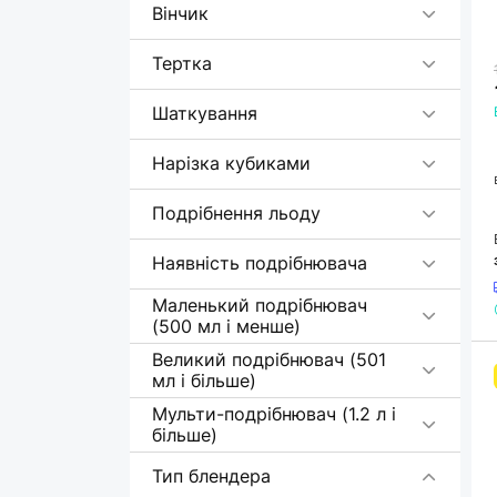
Nutribullet
Вінчик
Panasonic
5
Тертка
Philips
13
Polaris
2
Шаткування
QUIN
3
Нарізка кубиками
Rotex
13
Подрібнення льоду
Russell Hobbs
12
SeaBreeze
5
Наявність подрібнювача
Sencor
21
Маленький подрібнювач
Severin
5
(500 мл і менше)
Tefal
29
Великий подрібнювач (501
мл і більше)
Wilfa
4
Мульти-подрібнювач (1.2 л і
більше)
Тип блендера