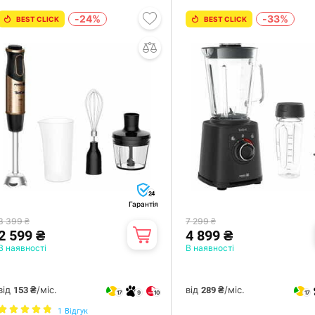
-24%
-33%
BEST CLICK
BEST CLICK
24
Гарантія
3 399 ₴
7 299 ₴
2 599 ₴
4 899 ₴
В наявності
В наявності
від
/міс.
від
/міс.
153 ₴
289 ₴
17
9
10
17
1
Відгук