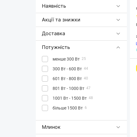
Eisen
Наявність
Electrolux
8
Акції та знижки
Ergo
7
First
4
Доставка
Gorenje
23
Потужність
Graef
2
Grifon
менше 300 Вт
2
25
Heinner
300 Вт - 600 Вт
9
44
KitchenAid
601 Вт - 800 Вт
25
40
Kyvol
801 Вт - 1000 Вт
2
47
Magio
1001 Вт - 1500 Вт
7
48
Mystery
більше 1500 Вт
2
6
Ninja
21
Млинок
NoName
1
7