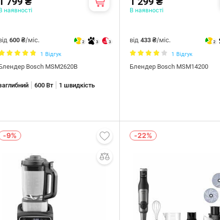
1 799 ₴
1 299 ₴
В наявності
В наявності
від
/міс.
від
/міс.
600 ₴
433 ₴
2
3
3
2
1
Відгук
1
Відгук
Блендер Bosch MSM2620B
Блендер Bosch MSM14200
|
|
заглибний
600 Вт
1 швидкість
-9%
-22%