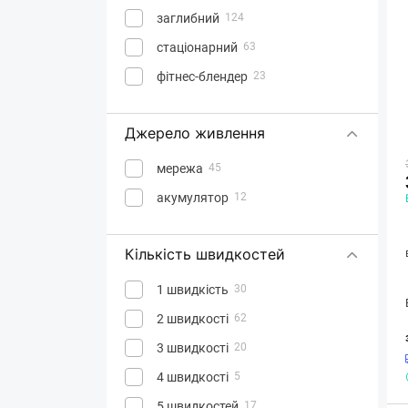
заглибний
124
стаціонарний
63
фітнес-блендер
23
Джерело живлення
мережа
45
акумулятор
12
Кількість швидкостей
1 швидкість
30
2 швидкості
62
3 швидкості
20
4 швидкості
5
5 швидкостей
17