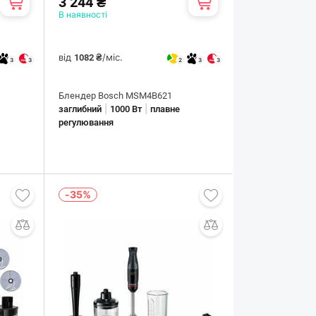
3 244 ₴
В наявності
від
/міс.
1082 ₴
3
3
2
3
3
Блендер Bosch MSM4B621
|
|
заглибний
1000 Вт
плавне
регулювання
-35%