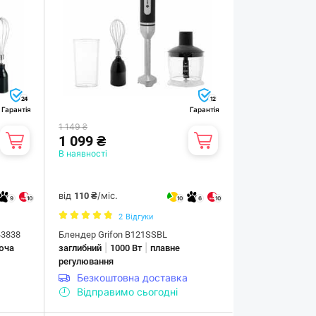
24
12
Гарантія
Гарантія
1 149 ₴
1 099 ₴
В наявності
від
/міс.
110 ₴
9
10
10
6
10
2
Відгуки
43838
Блендер Grifon B121SSBL
|
|
юча
заглибний
1000 Вт
плавне
регулювання
Безкоштовна доставка
Відправимо сьогодні