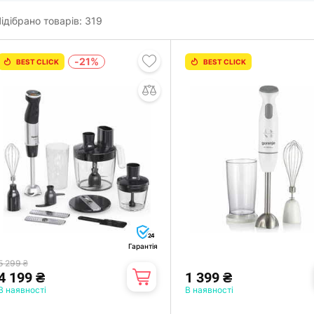
ідібрано товарів:
319
-21%
BEST CLICK
BEST CLICK
24
Гарантія
5 299 ₴
4 199 ₴
1 399 ₴
В наявності
В наявності