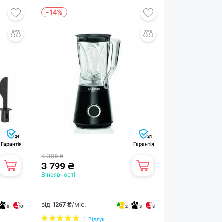
-14%
24
24
Гарантія
Гарантія
4 399 ₴
3 799 ₴
В наявності
від
/міс.
1267 ₴
9
10
2
3
3
1
Відгук