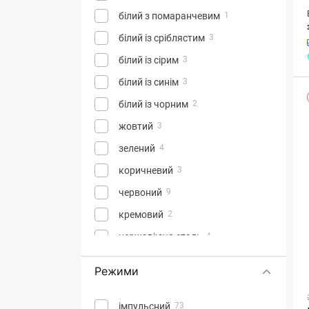
білий з помаранчевим
1
білий із сріблястим
3
білий із сірим
3
білий із синім
3
білий із чорним
2
жовтий
3
зелений
4
коричневий
3
червоний
9
кремовий
2
нержавіюча сталь
4
помаранчевий
1
Режими
сріблястий
7
сірий
6
імпульсний
73