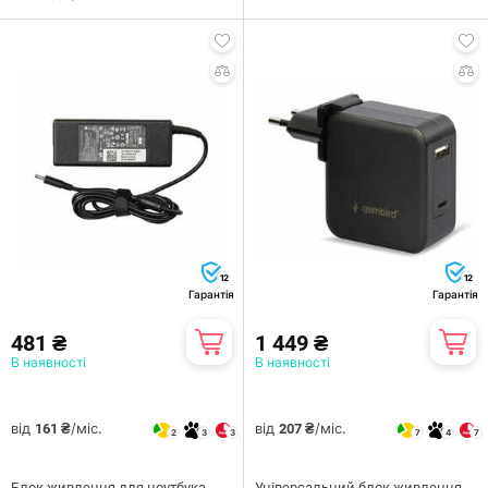
12
12
Гарантія
Гарантія
481 ₴
1 449 ₴
В наявності
В наявності
від
/міс.
від
/міс.
161 ₴
207 ₴
2
3
3
7
4
7
Блок живлення для ноутбука
Універсальний блок живлення