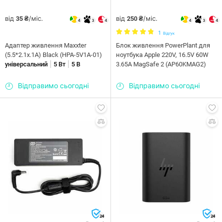
від
/міс.
від
/міс.
35 ₴
250 ₴
4
3
4
4
3
4
1
Відгук
Адаптер живлення Maxxter
Блок живлення PowerPlant для
(5.5*2.1x.1A) Black (HPA-5V1A-01)
ноутбука Apple 220V, 16.5V 60W
|
|
універсальний
5 Вт
5 В
3.65A MagSafe 2 (AP60KMAG2)
Відправимо сьогодні
Відправимо сьогодні
24
24