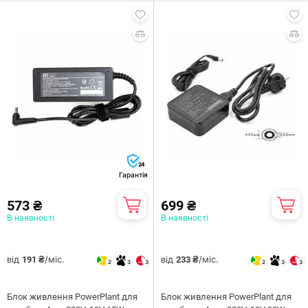
24
Гарантія
573 ₴
699 ₴
В наявності
В наявності
від
/міс.
від
/міс.
191 ₴
233 ₴
2
3
3
2
3
3
Блок живлення PowerPlant для
Блок живлення PowerPlant для