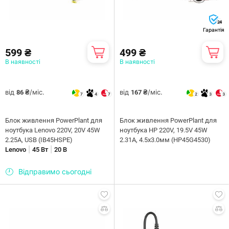
24
Гарантія
599 ₴
499 ₴
В наявності
В наявності
від
/міс.
від
/міс.
86 ₴
167 ₴
7
4
7
2
3
3
Блок живлення PowerPlant для
Блок живлення PowerPlant для
ноутбука Lenovo 220V, 20V 45W
ноутбука HP 220V, 19.5V 45W
2.25A, USB (IB45HSPE)
2.31A, 4.5х3.0мм (HP45G4530)
|
|
Lenovo
45 Вт
20 В
Відправимо сьогодні