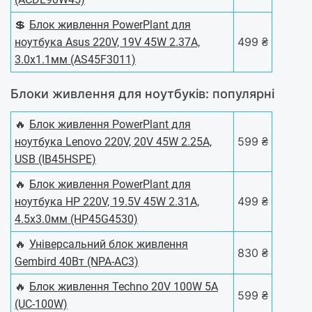
💲
Блок живлення PowerPlant для
499 ₴
ноутбука Asus 220V, 19V 45W 2.37A,
3.0х1.1мм (AS45F3011)
Блоки живлення для ноутбуків: популярні
🔥
Блок живлення PowerPlant для
599 ₴
ноутбука Lenovo 220V, 20V 45W 2.25A,
USB (IB45HSPE)
🔥
Блок живлення PowerPlant для
499 ₴
ноутбука HP 220V, 19.5V 45W 2.31A,
4.5х3.0мм (HP45G4530)
🔥
Універсальний блок живлення
830 ₴
Gembird 40Вт (NPA-AC3)
🔥
Блок живлення Techno 20V 100W 5A
599 ₴
(UC-100W)