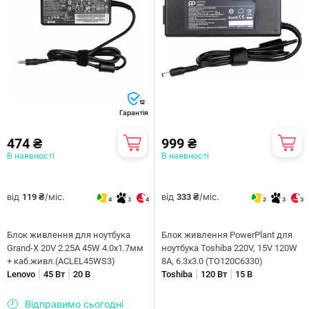
12
Гарантія
474 ₴
999 ₴
В наявності
В наявності
від
/міс.
від
/міс.
119 ₴
333 ₴
4
3
4
2
3
3
Блок живлення для ноутбука
Блок живлення PowerPlant для
Grand-X 20V 2.25A 45W 4.0x1.7мм
ноутбука Toshiba 220V, 15V 120W
+ каб.живл.(ACLEL45WS3)
8A, 6.3х3.0 (TO120C6330)
|
|
|
|
Lenovo
45 Вт
20 В
Toshiba
120 Вт
15 В
Відправимо сьогодні