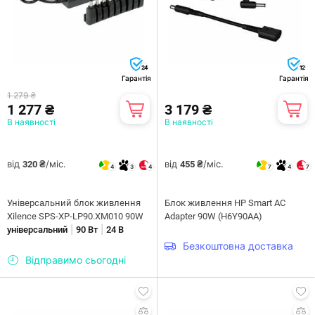
24
12
Гарантія
Гарантія
1 279 ₴
1 277 ₴
3 179 ₴
В наявності
В наявності
від
/міс.
від
/міс.
320 ₴
455 ₴
4
3
4
7
4
7
Універсальний блок живлення
Блок живлення HP Smart AC
Xilence SPS-XP-LP90.XM010 90W
Adapter 90W (H6Y90AA)
|
|
універсальний
90 Вт
24 В
Безкоштовна доставка
Відправимо сьогодні