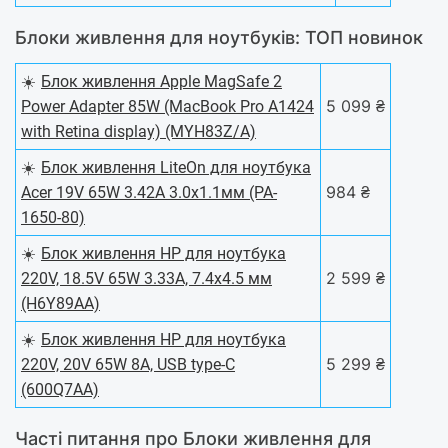
Блоки живлення для ноутбуків: ТОП новинок
☀️
Блок живлення Apple MagSafe 2
5 099 ₴
Power Adapter 85W (MacBook Pro A1424
with Retina display) (MYH83Z/A)
☀️
Блок живлення LiteOn для ноутбука
984 ₴
Acer 19V 65W 3.42A 3.0х1.1мм (PA-
1650-80)
☀️
Блок живлення HP для ноутбука
2 599 ₴
220V, 18.5V 65W 3.33A, 7.4x4.5 мм
(H6Y89AA)
☀️
Блок живлення HP для ноутбука
5 299 ₴
220V, 20V 65W 8A, USB type-C
(600Q7AA)
Чacті питaння пpo Блоки живлення для