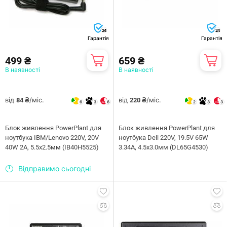
24
24
Гарантія
Гарантія
499 ₴
659 ₴
В наявності
В наявності
від
/міс.
від
/міс.
84 ₴
220 ₴
6
3
6
2
3
3
Блок живлення PowerPlant для
Блок живлення PowerPlant для
ноутбука IBM/Lenovo 220V, 20V
ноутбука Dell 220V, 19.5V 65W
40W 2A, 5.5х2.5мм (IB40H5525)
3.34A, 4.5х3.0мм (DL65G4530)
Відправимо сьогодні