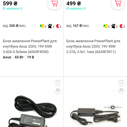
599 ₴
499 ₴
В наявності
В наявності
від
/міс.
від
/міс.
200 ₴
167 ₴
3
3
3
2
3
3
Блок живлення PowerPlant для
Блок живлення PowerPlant для
ноутбука Asus 220V, 19V 65W
ноутбука Asus 220V, 19V 45W
3.42A 4.5х3мм (AS65F4530)
2.37A, 3.0х1.1мм (AS45F3011)
|
|
Asus
65 Вт
19 В