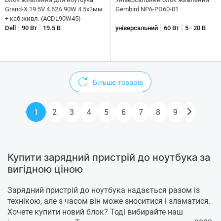
Grand-X 19.5V 4.62A 90W 4.5x3мм
Gembird NPA-PD60-01
+ каб.живл. (ACDL90W45)
|
|
|
|
Dell
90 Вт
19.5 В
універсальний
60 Вт
5 - 20 В
Більше товарів
1
2
3
4
5
6
7
8
9
Купити зарядний пристрій до ноутбука за
вигідною ціною
Зарядний пристрій до ноутбука надається разом із
технікою, але з часом він може зноситися і зламатися.
Хочете купити новий блок? Тоді вибирайте наш