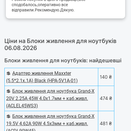
сподобалось,оперативно все
вiдправили.Рекомендую.Дякую.
Ціни на Блоки живлення для ноутбуків
06.08.2026
Блоки живлення для ноутбуків: найдешевші
💲
Адаптер живлення Maxxter
140 ₴
(5.5*2.1x.1A) Black (HPA-5V1A-01)
💲
Блок живлення для ноутбука Grand-X
474 ₴
20V 2.25A 45W 4.0x1.7мм + каб.живл.
(ACLEL45WS3)
💲
Блок живлення для ноутбука Grand-X
481 ₴
19.5V 4.62A 90W 4.5x3мм + каб.живл.
(ACDL90W45)