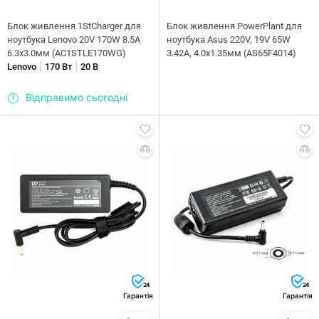
Блок живлення 1StCharger для
Блок живлення PowerPlant для
ноутбука Lenovo 20V 170W 8.5A
ноутбука Asus 220V, 19V 65W
6.3х3.0мм (AC1STLE170WG)
3.42A, 4.0х1.35мм (AS65F4014)
|
|
Lenovo
170 Вт
20 В
Відправимо сьогодні
24
24
Гарантія
Гарантія