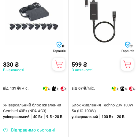
12
12
Гарантія
Гарантія
830 ₴
599 ₴
В наявності
В наявності
від
/міс.
від
/міс.
139 ₴
67 ₴
6
3
6
9
5
9
Універсальний блок живлення
Блок живлення Techno 20V 100W
Gembird 40Вт (NPA-AC3)
5A (UC-100W)
|
|
|
|
універсальний
40 Вт
9.5 - 20 В
універсальний
100 Вт
20 В
Відправимо сьогодні