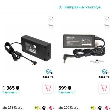
Відправимо сьогодні
12
24
Гарантія
Гарантія
1 365 ₴
599 ₴
В наявності
В наявності
від
/міс.
від
/міс.
273 ₴
200 ₴
5
3
5
3
3
3