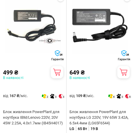
24
24
Гарантія
Гарантія
499 ₴
649 ₴
В наявності
В наявності
від
/міс.
від
/міс.
167 ₴
109 ₴
2
3
3
6
3
6
Блок живлення PowerPlant для
Блок живлення PowerPlant для
ноутбука IBM/Lenovo 220V, 20V
ноутбука LG 220V, 19V 65W 3.42A,
45W 2.25A, 4.0х1.7мм (IB45H4017)
6.5х4.4мм (LG65F6544)
|
|
LG
65 Вт
19 В