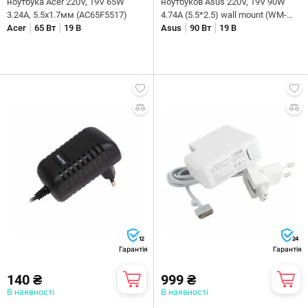
ноутбука Acer 220V, 19V 65W
ноутбуков Asus 220V, 19V 90W
3.24A, 5.5х1.7мм (AC65F5517)
4.74A (5.5*2.5) wall mount (WM-
|
|
|
|
Acer
65 Вт
19 В
AS90F5525)
Asus
90 Вт
19 В
12
24
Гарантія
Гарантія
140 ₴
999 ₴
В наявності
В наявності