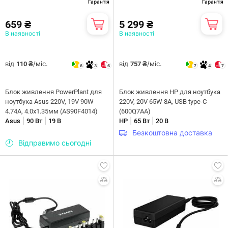
Гарантія
Гарантія
659 ₴
5 299 ₴
В наявності
В наявності
від
/міс.
від
/міс.
110 ₴
757 ₴
6
3
6
7
4
7
Блок живлення PowerPlant для
Блок живлення HP для ноутбука
ноутбука Asus 220V, 19V 90W
220V, 20V 65W 8A, USB type-C
4.74A, 4.0х1.35мм (AS90F4014)
(600Q7AA)
|
|
|
|
Asus
90 Вт
19 В
HP
65 Вт
20 В
Безкоштовна доставка
Відправимо сьогодні