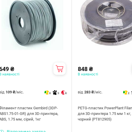
649 ₴
848 ₴
В наявності
В наявності
від
/міс.
від
/міс.
109 ₴
283 ₴
6
3
6
2
Філамент пластик Gembird (3DP-
PETG-пластик PowerPlant Fila
ABS1.75-01-GR) для 3D-принтера,
для 3D-принтера 1.75 мм 1 кг,
ABS, 1.75 мм, сiрий, 1кг
чорний (PT812905)
Відправимо завтра