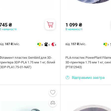
745 ₴
1 099 ₴
В наявності
В наявності
від
/міс.
від
/міс.
187 ₴
157 ₴
4
3
4
7
Філамент пластик Gembird для 3D-
PLA-пластик PowerPlant Filam
принтера 3DP-PLA 1.75 мм 1 кг, білий
3D-принтера 1.75 мм 1 кг, син
(3DP-PLA1.75-01-NAT)
(PT812943)
Відправимо завтра