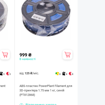
999 ₴
В наявності
від
/міс.
125 ₴
3
3
8
4
8
ment
ABS-пластик PowerPlant Filament для
3D-принтера 1.75 мм 1 кг, синій
(PT812868)
Відправимо завтра