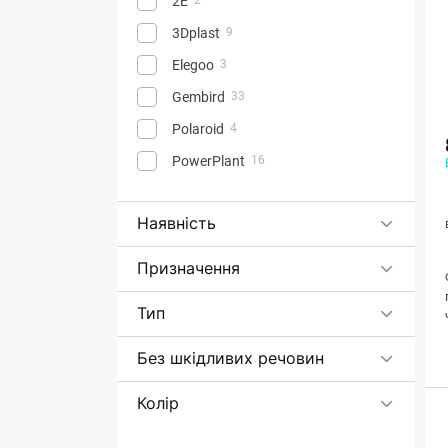
2E
3Dplast
9
Elegoo
3
Gembird
33
Polaroid
4
PowerPlant
16
Наявність
Призначення
Тип
Без шкідливих речовин
Колір