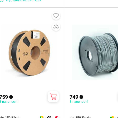
759 ₴
749 ₴
В наявності
В наявності
від
/міс.
від
/міс.
152 ₴
150 ₴