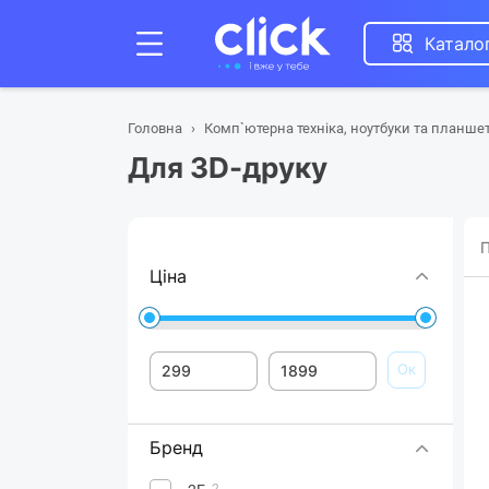
Катало
Головна
Комп`ютерна техніка, ноутбуки та планше
Для 3D-друку
П
Ціна
Ок
Бренд
2