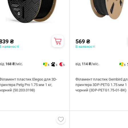
839 ₴
569 ₴
В наявності
В наявності
від
/міс.
від
/міс.
168 ₴
114 ₴
5
3
5
5
Філамент пластик Elegoo для 3D-
Філамент пластик Gembird дл
принтера Petg Pro 1.75 мм 1 кг,
принтера 3DP-PETG 1.75 мм 1 
чорний (50.203.0198)
чорний (3DP-PETG1.75-01-BK)