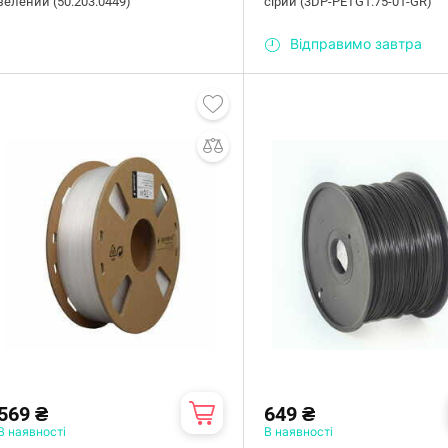
зелений (50.203.0449)
сірий (3DP-PETG1.75-01-GR)
Відправимо завтра
569 ₴
649 ₴
В наявності
В наявності