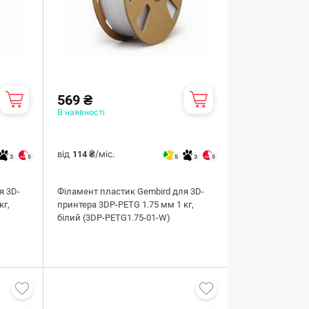
569 ₴
В наявності
від
/міс.
114 ₴
3
5
5
3
5
я 3D-
Філамент пластик Gembird для 3D-
кг,
принтера 3DP-PETG 1.75 мм 1 кг,
білий (3DP-PETG1.75-01-W)