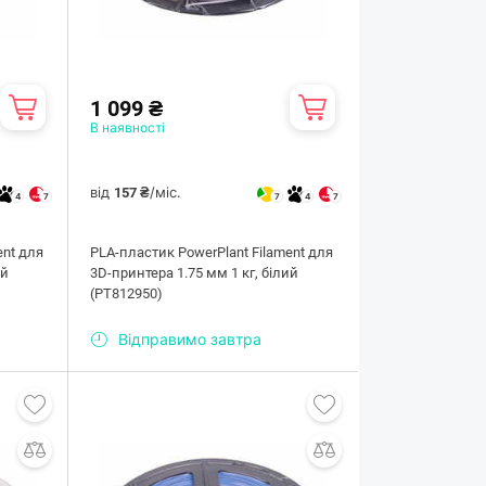
1 099 ₴
В наявності
від
/міс.
157 ₴
4
7
7
4
7
ent для
PLA-пластик PowerPlant Filament для
ій
3D-принтера 1.75 мм 1 кг, білий
(PT812950)
Відправимо завтра