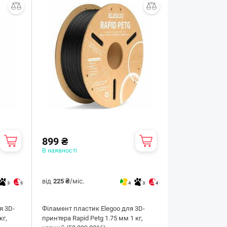
899 ₴
В наявності
від
/міс.
225 ₴
3
5
4
3
4
я 3D-
Філамент пластик Elegoo для 3D-
кг,
принтера Rapid Petg 1.75 мм 1 кг,