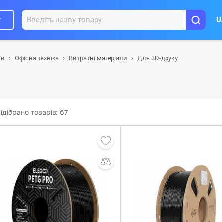
г
U
ти
Офісна техніка
Витратні матеріали
Для 3D-друку
ідібрано товарів:
67