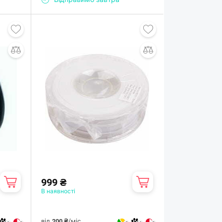
999 ₴
В наявності
від
/міс.
200 ₴