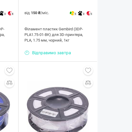
від
/міс.
150 ₴
3
6
5
3
5
DP-
Філамент пластик Gembird (3DP-
ра,
PLA1.75-01-BK) для 3D-принтера,
PLA, 1.75 мм, чорний, 1кг
Відправимо завтра