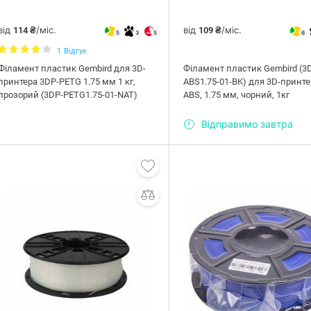
від
/міс.
від
/міс.
114 ₴
109 ₴
5
3
5
6
1
Відгук
Філамент пластик Gembird для 3D-
Філамент пластик Gembird (3
принтера 3DP-PETG 1.75 мм 1 кг,
ABS1.75-01-BK) для 3D-принте
прозорий (3DP-PETG1.75-01-NAT)
ABS, 1.75 мм, чорний, 1кг
Відправимо завтра