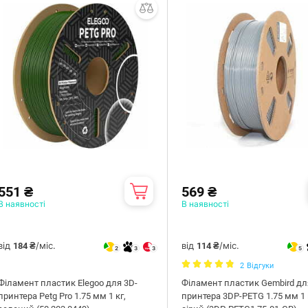
551 ₴
569 ₴
В наявності
В наявності
від
/міс.
від
/міс.
184 ₴
114 ₴
2
3
3
5
2
Відгуки
Філамент пластик Elegoo для 3D-
Філамент пластик Gembird дл
принтера Petg Pro 1.75 мм 1 кг,
принтера 3DP-PETG 1.75 мм 1 