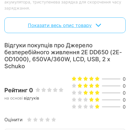
акумулятора, триступенева зарядка для скорочення часу
заряджання.
Інформація про стан роботи ДБЖ відображається на РК-
Показати весь опис товару
дисплеї.
Відгуки покупців про Джерело
безперебійного живлення 2E DD650 (2E-
OD1000), 650VA/360W, LCD, USB, 2 x
Schuko
0
0
Рейтинг 0
0
на основі
відгуків
0
0
Оцінити