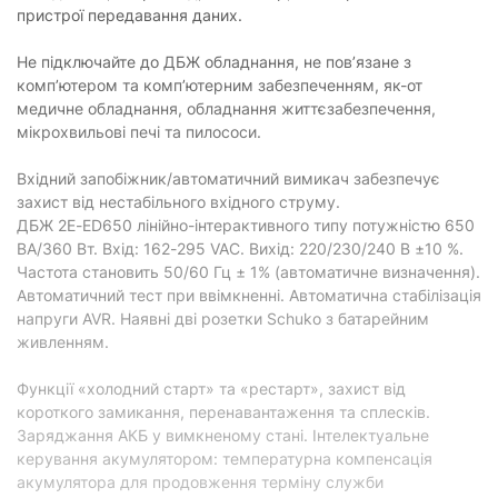
пристрої передавання даних.
Не підключайте до ДБЖ обладнання, не пов’язане з
комп’ютером та комп’ютерним забезпеченням, як-от
медичне обладнання, обладнання життєзабезпечення,
мікрохвильові печі та пилососи.
Вхідний запобіжник/автоматичний вимикач забезпечує
захист від нестабільного вхідного струму.
ДБЖ 2E-ED650 лінійно-інтерактивного типу потужністю 650
ВА/360 Вт. Вхід: 162-295 VAC. Вихід: 220/230/240 В ±10 %.
Частота становить 50/60 Гц ± 1% (автоматичне визначення).
Автоматичний тест при ввімкненні. Автоматична стабілізація
напруги AVR. Наявні дві розетки Schuko з батарейним
живленням.
Функції «холодний старт» та «рестарт», захист від
короткого замикання, перенавантаження та сплесків.
Заряджання АКБ у вимкненому стані. Інтелектуальне
керування акумулятором: температурна компенсація
акумулятора для продовження терміну служби