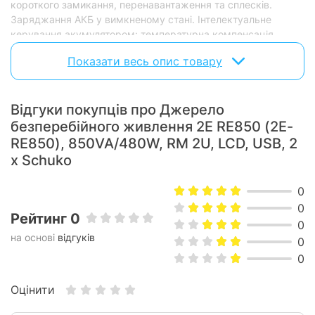
короткого замикання, перенавантаження та сплесків.
Заряджання АКБ у вимкненому стані. Інтелектуальне
керування акумулятором: температурна компенсація
акумулятора для продовження терміну служби
Показати весь опис товару
акумулятора; триступенева зарядка для скорочення часу
заряджання.
Відгуки покупців про Джерело
Інформація про стан роботи ДБЖ відображається на РК-
дисплеї. Інтерфейс: USB.
безперебійного живлення 2E RE850 (2E-
RE850), 850VA/480W, RM 2U, LCD, USB, 2
x Schuko
0
0
Рейтинг 0
0
на основі
відгуків
0
0
Оцінити