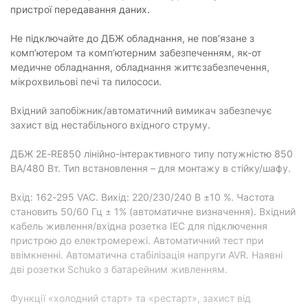
пристрої передавання даних.
Не підключайте до ДБЖ обладнання, не пов’язане з
комп’ютером та комп’ютерним забезпеченням, як-от
медичне обладнання, обладнання життєзабезпечення,
мікрохвильові печі та пилососи.
Вхідний запобіжник/автоматичний вимикач забезпечує
захист від нестабільного вхідного струму.
ДБЖ 2E-RE850 лінійно-інтерактивного типу потужністю 850
ВА/480 Вт. Тип встановлення – для монтажу в стійку/шафу.
Вхід: 162-295 VAC. Вихід: 220/230/240 В ±10 %. Частота
становить 50/60 Гц ± 1% (автоматичне визначення). Вхідний
кабель живлення/вхідна розетка IEC для підключення
пристрою до електромережі. Автоматичний тест при
ввімкненні. Автоматична стабілізація напруги AVR. Наявні
дві розетки Schuko з батарейним живленням.
Функції «холодний старт» та «рестарт», захист від