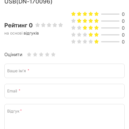
USB(DN-170096)
0
0
Рейтинг 0
0
на основі
відгуків
0
0
Оцінити
Ваше ім’я
*
Email
*
Відгук
*