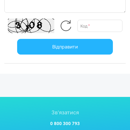
Код
*
Відправити
Зв'язатися
0 800 300 793