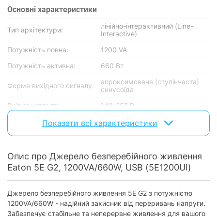
Основнi характеристики
лінійно-інтерактивний (Line-
Тип архітектури:
Interactive)
Потужність повна:
1200 VA
Потужність активна:
660 Вт
апроксимована (ступінчаста)
Форма вихідного сигналу:
синусоїда
Вхідна напруга:
140-257 В
Вихідна напруга:
140-300 В
Показати всі характеристики
Батарея
Опис про Джерело безперебійного живлення
Акумуляторна батарея:
внутрішня
Eaton 5E G2, 1200VA/660W, USB (5E1200UI)
Кількість батарей:
2
Ємність батарей:
7 Агод
Джерело безперебійного живлення 5E G2 з потужністю
1200VA/660W - надійний захисник від переривань напруги.
Номінальна напруга АКБ:
12 В
Забезпечує стабільне та неперервне живлення для вашого