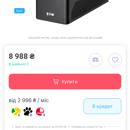
Відео
Зовнішній вигляд товару може відрізнятися від фотографії
8 988 ₴
В наявності
Купити
від 2 996 ₴ / міс
В кредит
2
3
3
Ціна та наявність актуальні на 09.08.26.
Оновлюємо кожні 30 хв.