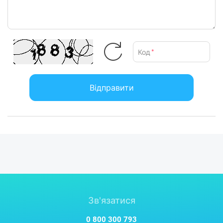
Код
*
Відправити
Зв'язатися
0 800 300 793