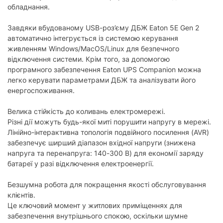
обладнання.
Вихідні розетки
Кількість вихідних
Завдяки вбудованому USB-роз’єму ДБЖ Eaton 5E Gen 2
6
розеток:
автоматично інтегрується із системою керування
живленням Windows/MacOS/Linux для безпечного
Кількість IEC-розеток:
6
відключення системи. Крім того, за допомогою
програмного забезпечення Eaton UPS Companion можна
Захист
легко керувати параметрами ДБЖ та аналізувати його
Захист від
енергоспоживання.
є
перевантаження:
Велика стійкість до коливань електромережі.
Захист від короткого
є
Різні дії можуть будь-якої миті порушити напругу в мережі.
замикання:
Лінійно-інтерактивна топологія подвійного посилення (AVR)
забезпечує ширший діапазон вхідної напруги (знижена
Додатково
напруга та перенапруга: 140-300 В) для економії заряду
Наявність USB-порту:
є
батареї у разі відключення електроенергії.
Фізичні характеристики
Безшумна робота для покращення якості обслуговування
клієнтів.
Матеріал корпусу:
пластик
Це ключовий момент у житлових приміщеннях для
Габарити (ШхВхГ):
забезпечення внутрішнього спокою, оскільки шумне
133x180x330 мм