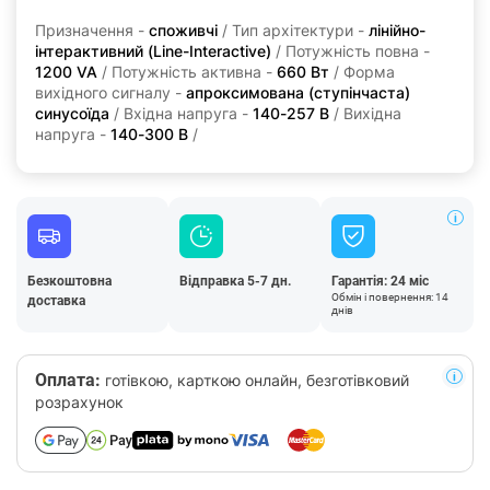
Призначення -
споживчі
/ Тип архітектури -
лінійно-
інтерактивний (Line-Interactive)
/ Потужність повна -
1200 VA
/ Потужність активна -
660 Вт
/ Форма
вихідного сигналу -
апроксимована (ступінчаста)
синусоїда
/ Вхідна напруга -
140-257 В
/ Вихідна
напруга -
140-300 В
/
Безкоштовна
Відправка 5-7 дн.
Гарантія: 24 міс
Обмін і повернення: 14
доставка
днів
Оплата:
готівкою, карткою онлайн, безготівковий
розрахунок