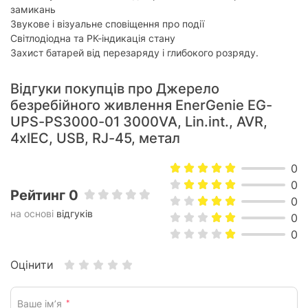
замикань
Звукове і візуальне сповіщення про події
Світлодіодна та РК-індикація стану
Захист батарей від перезаряду і глибокого розряду.
Відгуки покупців про Джерело
безребійного живлення EnerGenie EG-
UPS-PS3000-01 3000VA, Lin.int., AVR,
4хIEC, USB, RJ-45, метал
0
0
Рейтинг 0
0
на основі
відгуків
0
0
Оцінити
Ваше ім’я
*