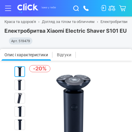
Краса та здоров'я
Догляд за тілом та обличчям
Електробритви
Електробритва Xiaomi Electric Shaver S101 EU
Арт.
519479
Опис і характеристики
Відгуки
-20%