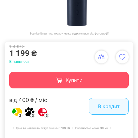
Зовнішній вигляд товару може відрізнятися від фотографії
1 499 ₴
1 199 ₴
В наявності
Купити
від 400 ₴ / міс
В кредит
2
3
3
Ціна та наявність актуальні на 07.08.26.
Оновлюємо кожні 30 хв.