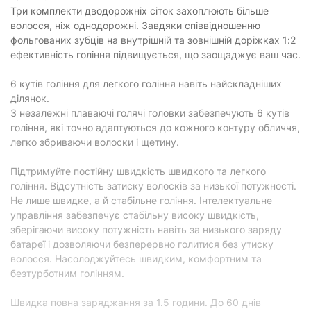
Три комплекти дводорожніх сіток захоплюють більше
Оснащення
волосся, ніж однодорожні. Завдяки співвідношенню
фольгованих зубців на внутрішній та зовнішній доріжках 1:2
Наявність тримера:
без тримера
ефективність гоління підвищується, що заощаджує ваш час.
Система
відсутня
самоочищення:
6 кутів гоління для легкого гоління навіть найскладніших
ділянок.
Тип тримера:
без тримера
3 незалежні плаваючі голячі головки забезпечують 6 кутів
Наявність дисплея:
без дисплея
гоління, які точно адаптуються до кожного контуру обличчя,
легко збриваючи волоски і щетину.
Плаваюча голівка:
є
Підтримуйте постійну швидкість швидкого та легкого
Особливості
гоління. Відсутність затиску волосків за низької потужності.
Не лише швидке, а й стабільне гоління. Інтелектуальне
Автоперемикання
є
напруги:
управління забезпечує стабільну високу швидкість,
зберігаючи високу потужність навіть за низького заряду
Водонепроникний
є
батареї і дозволяючи безперервно голитися без утиску
корпус:
волосся. Насолоджуйтесь швидким, комфортним та
безтурботним голінням.
Фізичні характеристики
Колір:
синій
Швидка повна заряджання за 1.5 години. До 60 днів