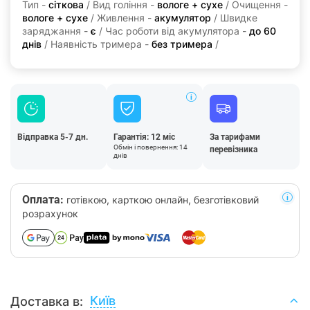
Тип -
сіткова
/ Вид гоління -
вологе + сухе
/ Очищення -
вологе + сухе
/ Живлення -
акумулятор
/ Швидке
заряджання -
є
/ Час роботи від акумулятора -
до 60
днів
/ Наявність тримера -
без тримера
/
Відправка 5-7 дн.
Гарантія: 12 міс
За тарифами
Обмін і повернення: 14
перевізника
днів
Оплата:
готівкою, карткою онлайн, безготівковий
розрахунок
Київ
Доставка в: