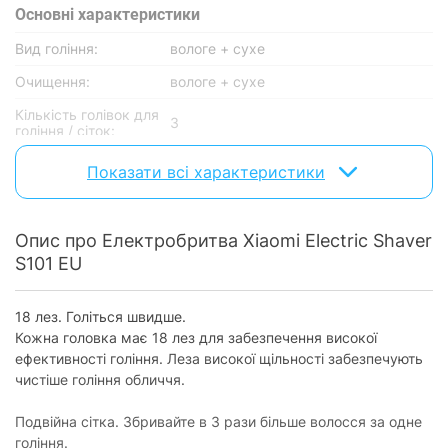
Основнi характеристики
Вид гоління:
вологе + сухе
Очищення:
вологе + сухе
Кількість голівок для
3
гоління / сіток:
Показати всі характеристики
Живлення
Живлення:
акумулятор
Опис про Електробритва Xiaomi Electric Shaver
Час зарядки:
1.5 год
S101 EU
Швидке
є
заряджання:
18 лез. Голіться швидше.
Час роботи від
до 60 днів
Кожна головка має 18 лез для забезпечення високої
акумулятора:
ефективності гоління. Леза високої щільності забезпечують
Індикація рівня
чистіше гоління обличчя.
є
заряджання:
Тип та кількість
Подвійна сітка. Збривайте в 3 рази більше волосся за одне
1 х Li-ion
елементів живлення:
гоління.