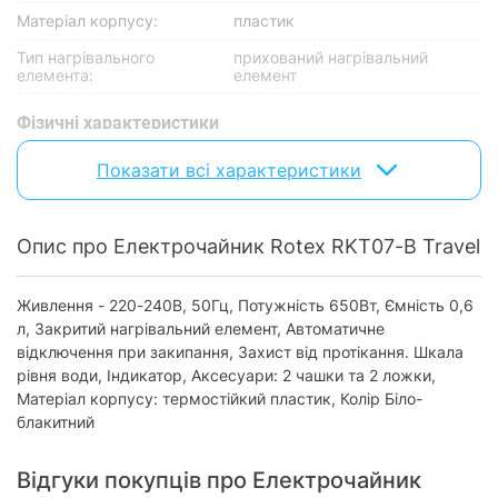
Матеріал корпусу:
пластик
Тип нагрівального
прихований нагрівальний
елемента:
елемент
Фізичні характеристики
Колір корпусу:
білий із синім
Показати всі характеристики
Характеристики та комплектація товару можуть змінюватися
виробником без повідомлення.
Опис про Електрочайник Rotex RKT07-B Travel
Живлення - 220-240В, 50Гц, Потужність 650Вт, Ємність 0,6
л, Закритий нагрівальний елемент, Автоматичне
відключення при закипання, Захист від протікання. Шкала
рівня води, Індикатор, Аксесуари: 2 чашки та 2 ложки,
Матеріал корпусу: термостійкий пластик, Колір Біло-
блакитний
Відгуки покупців про Електрочайник