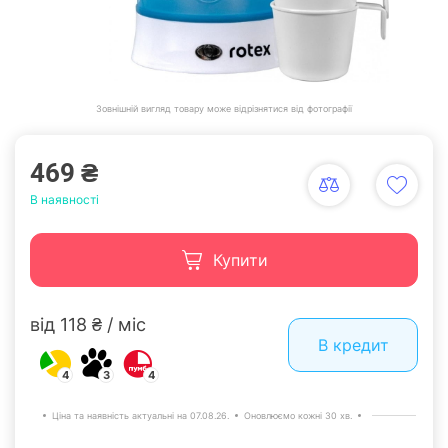
Зовнішній вигляд товару може відрізнятися від фотографії
469 ₴
В наявності
Купити
від 118 ₴ / міс
В кредит
4
3
4
Ціна та наявність актуальні на 07.08.26.
Оновлюємо кожні 30 хв.