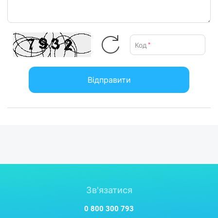
Код
*
Відправити
Зв'язатися
0 800 300 793