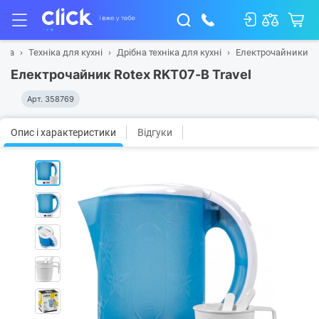
вна
Техніка для кухні
Дрібна техніка для кухні
Електрочайники
Електрочайник Rotex RKT07-B Travel
Арт.
358769
Опис і характеристики
Відгуки