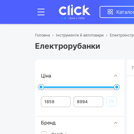
Катало
Головна
Інструменти й автотовари
Електроінст
Електрорубанки
П
Ціна
Ок
Бренд
1