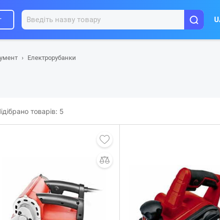
г
U
румент
Електрорубанки
ідібрано товарів:
5