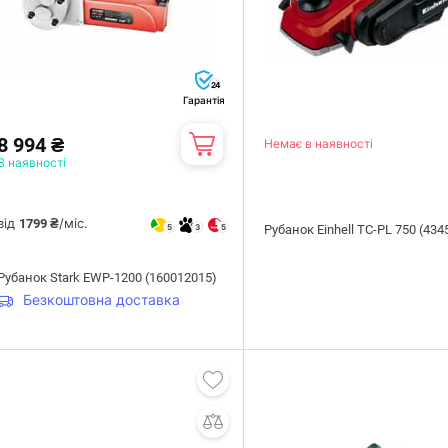
24
Гарантія
8 994 ₴
Немає в наявності
В наявності
від
/міс.
1799 ₴
5
3
5
Рубанок Einhell TC-PL 750 (434
Рубанок Stark EWP-1200 (160012015)
Безкоштовна доставка