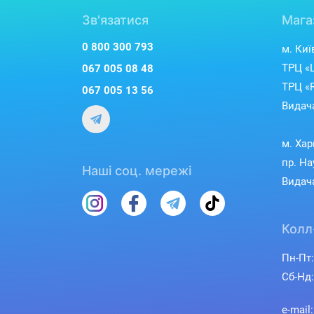
Зв'язатися
Мага
0 800 300 793
м. Киї
ТРЦ «L
067 005 08 48
ТРЦ «R
067 005 13 56
Видача
м. Хар
пр. На
Наші соц. мережі
Видача
Колл
Пн-Пт:
Сб-Нд:
e-mail