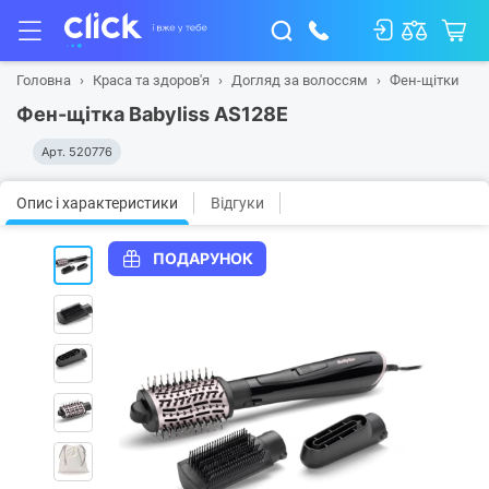
Головна
Краса та здоров'я
Догляд за волоссям
Фен-щітки
Фен-щітка Babyliss AS128E
Арт.
520776
Опис і характеристики
Відгуки
ПОДАРУНОК