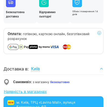
Обмін і повернення: 14
Безкоштовна
Відправимо
днів
доставка
сьогодні
Оплата:
готівкою, карткою онлайн, безготівковий
розрахунок
Київ
Доставка в:
Самовивіз:
з магазину
безкоштовно
Наявність в магазинах
м. Київ, ТРЦ «Lavina Mall», вулиця
NEW
Берковецька, 6Д