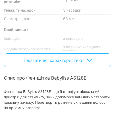
режимів:
Кількість насадок:
3 насадки
Діаметр щіток:
63 мм
Особливості
Іонізація:
з іонізацією
з подачою холодного
Подача холодного повітря:
повітря
Обертовий шнур:
є
Показати всі характеристики
Довжина мережевого шнура:
2.2 м
Опис про Фен-щітка Babyliss AS128E
Фізичні характеристики
Колір:
чорний
Фен-щітка BaByliss AS128E - це багатофункціональний
пристрій для стайлінгу, який допоможе вам легко створити
Характеристики та комплектація товару можуть змінюватися
ідеальну зачіску. Перетворіть рутинне укладання волосся
виробником без повідомлення.
на приємну розвагу!