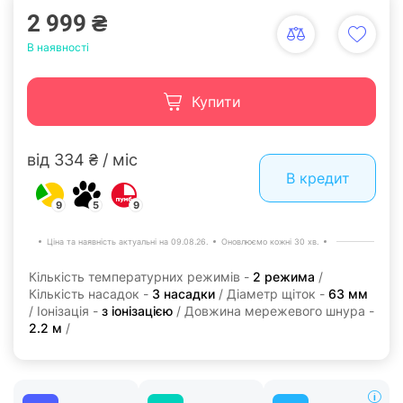
2 999 ₴
В наявності
Купити
від 334 ₴ / міс
В кредит
9
5
9
Ціна та наявність актуальні на 09.08.26.
Оновлюємо кожні 30 хв.
Кількість температурних режимів -
2 режима
/
Кількість насадок -
3 насадки
/ Діаметр щіток -
63 мм
/ Іонізація -
з іонізацією
/ Довжина мережевого шнура -
2.2 м
/