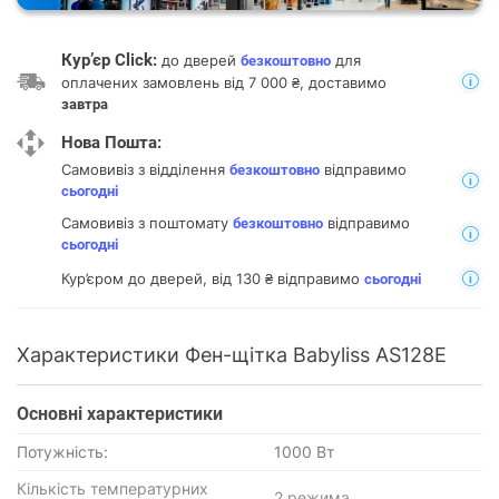
Кур’єр Click:
до дверей
для
безкоштовно
оплачених замовлень від 7 000 ₴, доставимо
завтра
Нова Пошта:
Самовивіз з відділення
відправимо
безкоштовно
сьогодні
Самовивіз з поштомату
відправимо
безкоштовно
сьогодні
Кур’єром до дверей, від 130 ₴ відправимо
сьогодні
Характеристики Фен-щітка Babyliss AS128E
Основнi характеристики
Потужність:
1000 Вт
Кількість температурних
2 режима