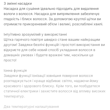
3 змінні насадки
Насадка для сушіння ідеально підходить для видалення
вологи з волосся. Насадка для випрямлення забезпечує
гладкість і блиск волосся. За допомогою круглої щітки ви
отримаєте прикореневий об'єм і великі, розслаблені хвилі.
Інтуїтивно зрозумілий у використанні
Щітка гарячого повітря швидко стане вашим найкращим
другом! Завдяки безлічі функцій і простоті використання ви
відкриєте для себе новий спосіб укладання волосся в
домашніх умовах і будете вражені тим, наскільки це
просто!
Іонна функція
Завдяки функції іонізації зовнішня поверхня волосся
розгладжується і краще відбиває світло, надаючи йому
красивого і здорового блиску. Крім того, ви позбудетеся
статичної електрики і захистите волосся від впливу високих
температур.
Два температурні налаштування