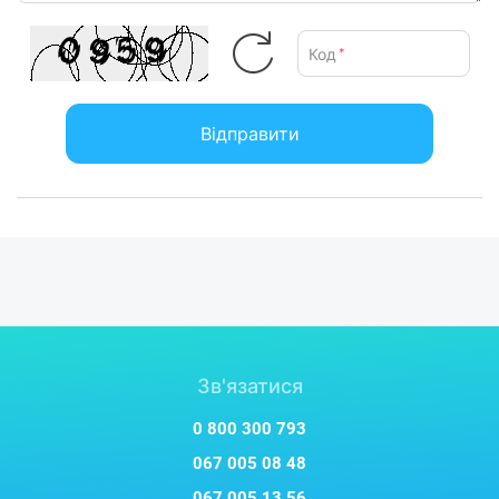
Характеристики та комплектація товару можуть змінюватися
Код
*
виробником без повідомлення.
Відправити
Зв'язатися
0 800 300 793
067 005 08 48
067 005 13 56