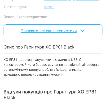
Тип гарнітури:
стерео
Основнi характеристики
Частотний діапазон:
20 - 20 000 Гц
Показати всі характеристики
Чутливість:
112 дБ ± 3 дБ
Акустичне
закриті
оформлення:
Опис про Гарнітура XO EP81 Black
Тип випромінювача:
динамічний
XO EP81 - дротові навушники-вкладиші з USB-C
Дротове підключення
конектором. Чисте басове звучання та якісний мікрофон в
ергономічному корпусі роблять їх ідеальними для
Довжина кабелю:
1.2 м
тривалого прослуховування музики.
Форма штекера:
прямий штекер
USB Type-C:
є
Відгуки покупців про Гарнітура XO EP81
Живлення
Black
Живлення:
через інтерфейсний роз'єм