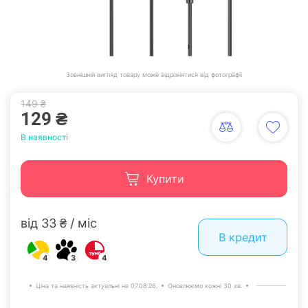
Зовнішній вигляд товару може відрізнятися від фотографії
149 ₴
129 ₴
В наявності
Купити
від 33 ₴ / міс
В кредит
4
3
4
Ціна та наявність актуальні на 07.08.26.
Оновлюємо кожні 30 хв.