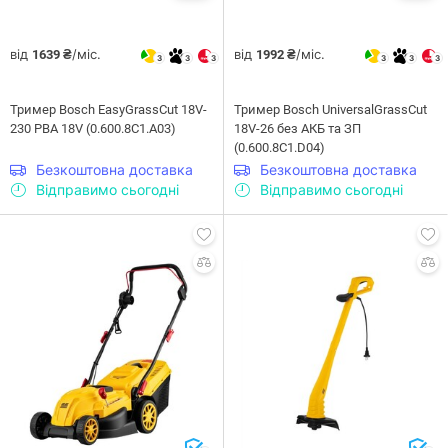
від
/міс.
від
/міс.
1639 ₴
1992 ₴
3
3
3
3
3
3
Тример Bosch EasyGrassCut 18V-
Тример Bosch UniversalGrassCut
230 PBA 18V (0.600.8C1.A03)
18V-26 без АКБ та ЗП
(0.600.8C1.D04)
Безкоштовна доставка
Безкоштовна доставка
Відправимо сьогодні
Відправимо сьогодні