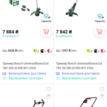
24
24
Гарантія
Гарантія
7 884 ₴
7 842 ₴
В наявності
В наявності
від
/міс.
від
/міс.
2628 ₴
1307 ₴
3
3
3
6
3
6
Тример Bosch UniversalGrassCut
Тример Bosch UniversalGrassCut
18V-260 (0.600.8C1.D03)
18V-26-500 (0.600.8C1.F00)
Безкоштовна доставка
Безкоштовна доставка
Відправимо сьогодні
Відправимо сьогодні