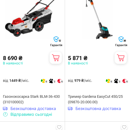
12
36
Гарантія
Гарантія
8 690 ₴
5 871 ₴
В наявності
В наявності
від
/міс.
від
/міс.
1449 ₴
979 ₴
6
3
6
6
3
6
Газонокосарка Stark BLM-36-430
Тример Gardena EasyCut 450/25
(310100002)
(09870-20.000.00)
Безкоштовна доставка
Безкоштовна доставка
Відправимо сьогодні