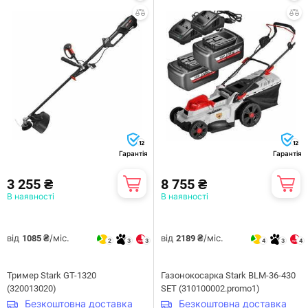
12
12
Гарантія
Гарантія
3 255 ₴
8 755 ₴
В наявності
В наявності
від
/міс.
від
/міс.
1085 ₴
2189 ₴
2
3
3
4
3
4
Тример Stark GT-1320
Газонокосарка Stark BLM-36-430
(320013020)
SET (310100002.promo1)
Безкоштовна доставка
Безкоштовна доставка