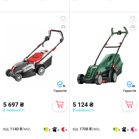
12
24
Гарантія
Гарантія
5 697 ₴
5 124 ₴
В наявності
В наявності
від
/міс.
від
/міс.
1140 ₴
1708 ₴
5
3
5
3
3
3