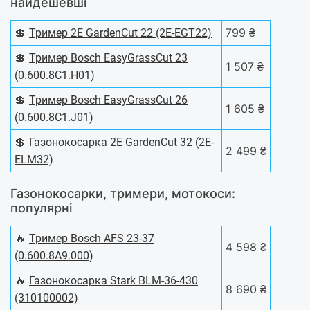
найдешевші
💲
799 ₴
Тример 2E GardenCut 22 (2E-EGT22)
💲
Тример Bosch EasyGrassCut 23
1 507 ₴
(0.600.8C1.H01)
💲
Тример Bosch EasyGrassCut 26
1 605 ₴
(0.600.8C1.J01)
💲
Газонокосарка 2E GardenCut 32 (2E-
2 499 ₴
ELM32)
Газонокосарки, тримери, мотокоси:
популярні
🔥
Тример Bosch AFS 23-37
4 598 ₴
(0.600.8A9.000)
🔥
Газонокосарка Stark BLM-36-430
8 690 ₴
(310100002)