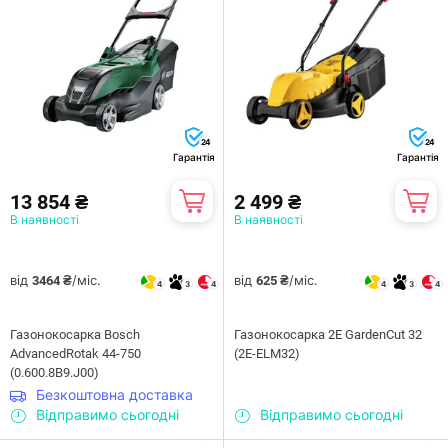
24
24
Гарантія
Гарантія
13 854 ₴
2 499 ₴
В наявності
В наявності
від
/міс.
від
/міс.
3464 ₴
625 ₴
4
3
4
4
3
4
Газонокосарка Bosch
Газонокосарка 2E GardenCut 32
AdvancedRotak 44-750
(2E-ELM32)
(0.600.8B9.J00)
Безкоштовна доставка
Відправимо сьогодні
Відправимо сьогодні