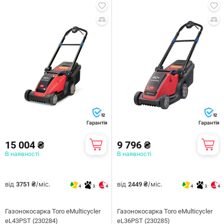
12
12
Гарантія
Гарантія
15 004 ₴
9 796 ₴
В наявності
В наявності
від
/міс.
від
/міс.
3751 ₴
2449 ₴
4
3
4
4
3
4
Газонокосарка Toro eMulticycler
Газонокосарка Toro eMulticycler
eL43PST (230284)
eL36PST (230285)