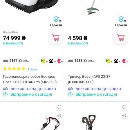
12
36
Гарантія
Гарантія
89 999 ₴
74 999 ₴
4 598 ₴
В наявності
В наявності
від
/міс.
від
/міс.
4167 ₴
1533 ₴
14
18
15
2
3
3
1
Відгук
Газонокосарка-робот Ecovacs
Тример Bosch AFS 23-37
Goat O1200 LiDAR Pro (MR2508)
(0.600.8A9.000)
Безкоштовна доставка
Безкоштовна доставка
Відправимо сьогодні
Відправимо сьогодні