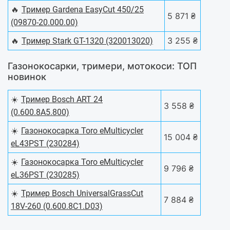
🔥
Тример Gardena EasyCut 450/25
5 871 ₴
(09870-20.000.00)
🔥
3 255 ₴
Тример Stark GT-1320 (320013020)
Газонокосарки, тримери, мотокоси: ТОП
новинок
☀️
Тример Bosch ART 24
3 558 ₴
(0.600.8A5.800)
☀️
Газонокосарка Toro eMulticycler
15 004 ₴
eL43PST (230284)
☀️
Газонокосарка Toro eMulticycler
9 796 ₴
eL36PST (230285)
☀️
Тример Bosch UniversalGrassCut
7 884 ₴
18V-260 (0.600.8C1.D03)