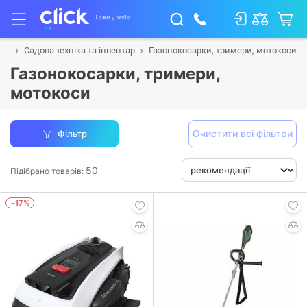
сад
Садова техніка та інвентар
Газонокосарки, тримери, мотокоси
Газонокосарки, тримери,
мотокоси
Очистити всі фільтри
Фільтр
50
Підібрано товарів:
-17%