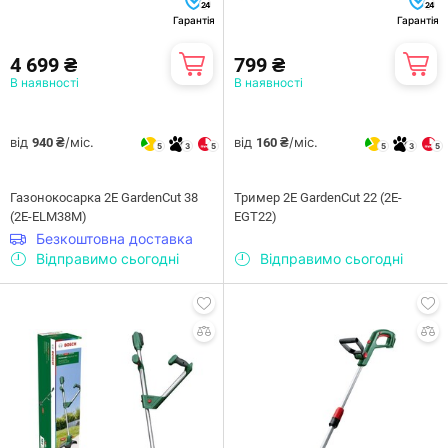
24
24
Гарантія
Гарантія
4 699 ₴
799 ₴
В наявності
В наявності
від
/міс.
від
/міс.
940 ₴
160 ₴
5
3
5
5
3
5
Газонокосарка 2E GardenCut 38
Тример 2E GardenCut 22 (2E-
(2E-ELM38M)
EGT22)
Безкоштовна доставка
Відправимо сьогодні
Відправимо сьогодні