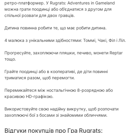
ретро-платформер. У Rugrats: Adventures in Gameland
можна грати поодинці або об’єднатися з другом для
спільної розваги для двох гравців.
Дитина повинна робити те, що має робити дитина.
4 малюка з унікальними здібностями: Томмі, Чакі, Філ і Ліл.
Прогресуйте, захоплюючи пляшки, печиво, монети Reptar
тощо.
Грайте поодинці або в кооперативі, де діти повинні
триматися разом, щоб перемогти.
Перемикайтеся між ностальгічною 8-розрядною або
красивою HD-графікою.
Використовуйте свою надійну викрутку, щоб розпочати
захоплюючі бої з босами зі знайомими обличчями.
Відгуки покупців про Гра Rugrats: