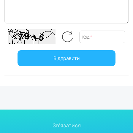
Код
*
Відправити
Зв'язатися