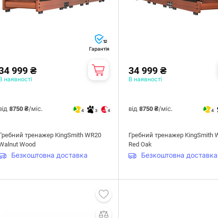
12
Гарантія
34 999 ₴
34 999 ₴
В наявності
В наявності
від
/міс.
від
/міс.
8750 ₴
8750 ₴
4
3
4
4
Гребний тренажер KingSmith WR20
Гребний тренажер KingSmith 
Walnut Wood
Red Oak
Безкоштовна доставка
Безкоштовна доставка