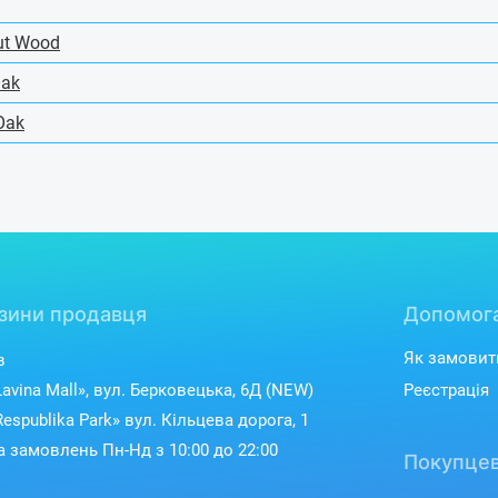
ut Wood
Oak
Oak
зини продавця
Допомог
Як замовит
в
avina Mall», вул. Берковецька, 6Д (NEW)
Реєстрація
espublika Park» вул. Кільцева дорога, 1
 замовлень Пн-Нд з 10:00 до 22:00
Покупцев