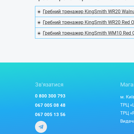
☀️
Гребний тренажер KingSmith WR20 Waln
☀️
Гребний тренажер KingSmith WR20 Red 
☀️
Гребний тренажер KingSmith WM10 Red 
Зв'язатися
Мага
0 800 300 793
м. Киї
ТРЦ «L
067 005 08 48
ТРЦ «R
067 005 13 56
Видача