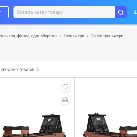
г
U
енажери, фітнес, єдиноборства
Тренажери
Гребні тренажери
ідібрано товарів:
5