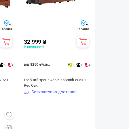
12
12
Гарантія
Гарантія
32 999 ₴
В наявності
від
/міс.
8250 ₴
3
4
4
3
4
WR20
Гребний тренажер KingSmith WM10
Red Oak
Безкоштовна доставка