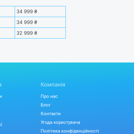
34 999 ₴
34 999 ₴
32 999 ₴
а
Компанія
и
Про нас
Блог
Контакти
Угода користувача
і
Політика конфіденційності