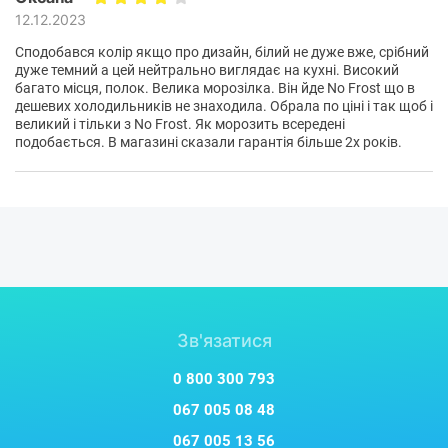
12.12.2023
Сподобався колір якщо про дизайн, білий не дуже вже, срібний
дуже темний а цей нейтрально виглядає на кухні. Високий
багато місця, полок. Велика морозілка. Він йде No Frost що в
дешевих холодильників не знаходила. Обрала по ціні і так щоб і
великий і тільки з No Frost. Як морозить всередені
подобається. В магазині сказали гарантія більше 2х років.
Зв'язатися
0 800 300 793
067 005 08 48
067 005 13 56