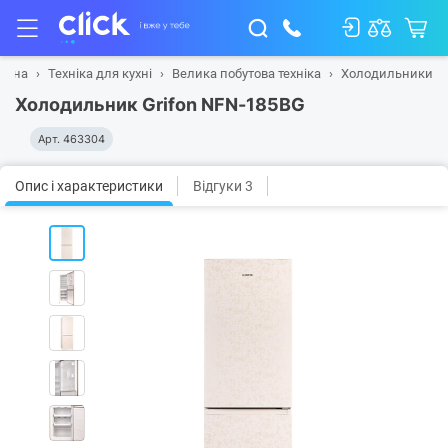
овна
Техніка для кухні
Велика побутова техніка
Холодильники
Холодильник Grifon NFN-185BG
Арт.
463304
Опис і характеристики
Відгуки 3