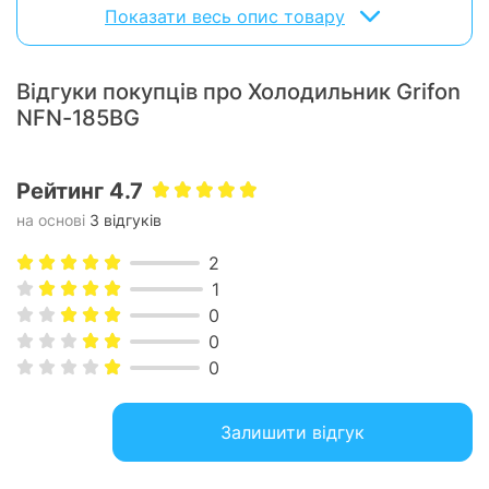
Показати весь опис товару
Техніка
GRIFON
виготовляється на заводах з
багаторічною історією. Весь процес виробництва
суворо контролюється, а якість продукції бренду
Відгуки покупців про Холодильник Grifon
підтверджено сертифікатами Європи та України.
NFN-185BG
Рейтинг 4.7
на основі
3 відгуків
2
1
0
0
0
Залишити відгук
Виробництво