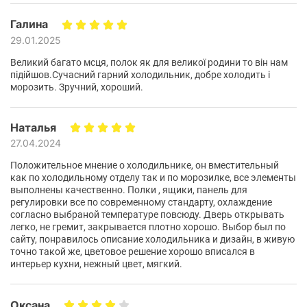
Виробництво ми обираємо за такими критеріями:
Галина
29.01.2025
висока культура виробництва - використання
Великий багато мсця, полок як для великої родини то він нам
передових технологій;
підійшов.Сучасний гарний холодильник, добре холодить і
морозить. Зручний, хороший.
лідируючі позиції серед заводів-виробників;
контроль якості на кожному етапі від сировини до
Наталья
готової продукції;
27.04.2024
надійність та лояльність до партнерів;
Положительное мнение о холодильнике, он вместительный
гарантійний супровід.
как по холодильному отделу так и по морозилке, все элементы
выполнены качественно. Полки , ящики, панель для
регулировки все по современному стандарту, охлаждение
согласно выбраной температуре повсюду. Дверь открывать
легко, не гремит, закрывается плотно хорошо. Выбор был по
сайту, понравилось описание холодильника и дизайн, в живую
точно такой же, цветовое решение хорошо вписался в
интерьер кухни, нежный цвет, мягкий.
Оксана