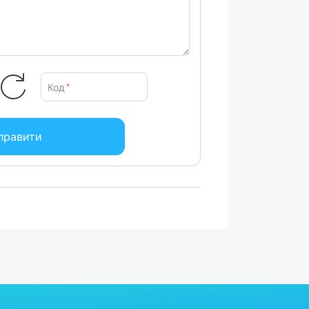
Код
*
правити