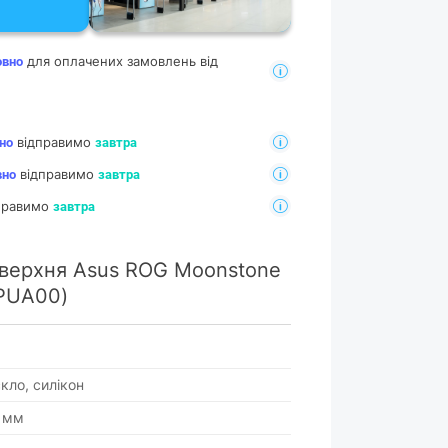
для оплачених замовлень від
овно
відправимо
но
завтра
відправимо
вно
завтра
дправимо
завтра
оверхня Asus ROG Moonstone
BPUA00)
кло, силікон
4 мм