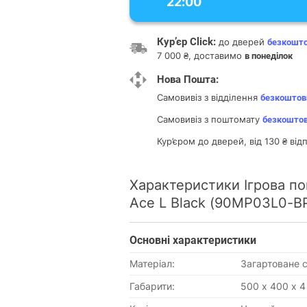
22:00
Кур’єр Click:
до дверей
безкошт
7 000 ₴, доставимо
в понеділок
Нова Пошта:
Самовивіз з відділення
безкоштов
Самовивіз з поштомату
безкошто
Кур’єром до дверей, від 130 ₴ ві
Характеристики Ігрова п
Ace L Black (90MP03L0-
Основнi характеристики
Матеріал:
Загартоване с
Габарити:
500 х 400 х 