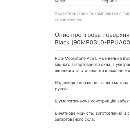
Колір:
Чорний
Характеристики та комплектація то
повідомлення.
Опис про Ігрова поверхн
Black (90MP03L0-BPUA00
ROG Moonstone Ace L – це велика ігр
міцного загартованого скла, з ультр
швидкого та стабільного ковзання м
Надшвидке ковзання: гладка матова 
рукою.
Шумопоглинаюча конструкція: забез
Виняткова міцність: виготовлений із 
загартованого скла.