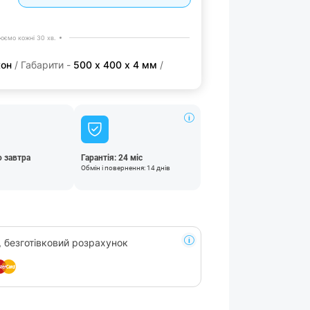
юємо кожні 30 хв.
кон
/ Габарити -
500 х 400 х 4 мм
/
 завтра
Гарантія: 24 міс
Обмін і повернення: 14 днів
, безготівковий розрахунок