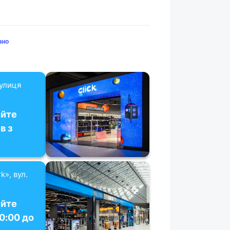
вно
вулиця
уйте
в з
k», вул.
уйте
10:00 до