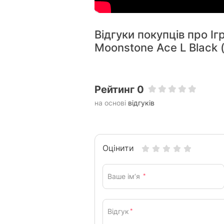
Відгуки покупців про І
Moonstone Ace L Black
Рейтинг 0
на основі
відгуків
Оцінити
Ваше ім’я
*
Відгук
*