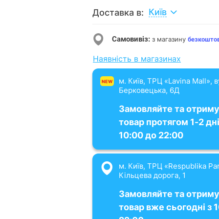
Київ
Доставка в:
Самовивіз:
з магазину
безкошто
Наявність в магазинах
м. Київ, ТРЦ «Lavina Mall», 
NEW
Берковецька, 6Д
Замовляйте та отрим
товар протягом 1-2 дні
10:00 до 22:00
м. Київ, ТРЦ «Respublika Par
Кільцева дорога, 1
Замовляйте та отрим
товар вже сьогодні з 