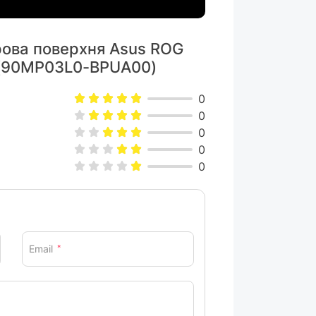
грова поверхня Asus ROG
 (90MP03L0-BPUA00)
0
0
0
0
0
Email
*