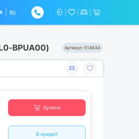
A
RU
3L0-BPUA00)
Артикул:
514634
Купити
В кредит