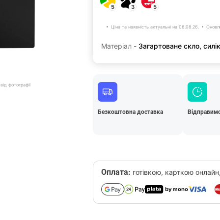
5
3
5
Ціна та наявність актуальні на 08.08.26.
Оновл
Матеріал -
Загартоване скло, силі
від фотографії
Безкоштовна доставка
Відправимо
Оплата:
готівкою, карткою онлайн