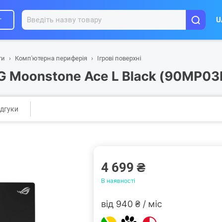
г
U
ти
Комп'ютерна периферія
Ігрові поверхні
OG Moonstone Ace L Black (90MP0
ідгуки
4 699 ₴
В наявності
від 940 ₴ / міс