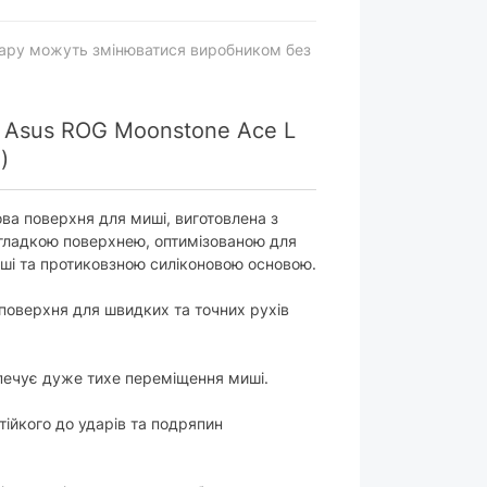
вару можуть змінюватися виробником без
я Asus ROG Moonstone Ace L
)
ова поверхня для миші, виготовлена з
агладкою поверхнею, оптимізованою для
иші та протиковзною силіконовою основою.
поверхня для швидких та точних рухів
печує дуже тихе переміщення миші.
стійкого до ударів та подряпин