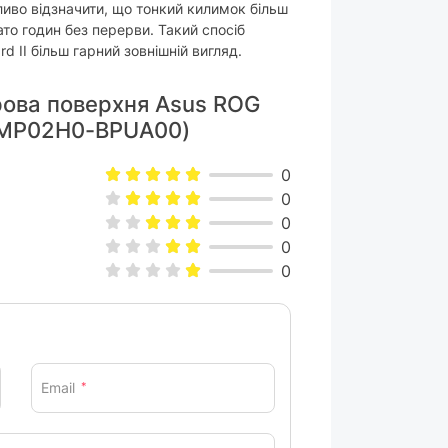
ливо відзначити, що тонкий килимок більш
ато годин без перерви. Такий спосіб
 II більш гарний зовнішній вигляд.
грова поверхня Asus ROG
90MP02H0-BPUA00)
0
0
0
0
0
Email
*