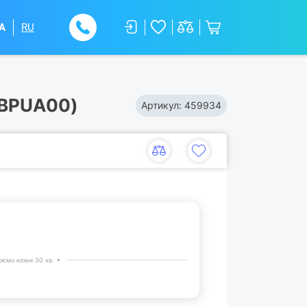
A
RU
-BPUA00)
Артикул:
459934
ємо кожні 30 хв.