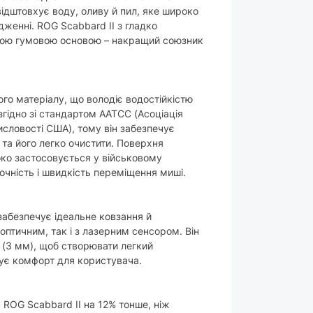
відштовхує воду, оливу й пил, яке широко
женні. ROG Scabbard II з гладко
кою гумовою основою – накращий союзник
ого матеріалу, що володіє водостійкістю
 згідно зі стандартом AATCC (Асоціація
мисловості США), тому він забезпечує
 та його легко очистити. Поверхня
ко застосовується у військовому
очність і швидкість переміщення миші.
абезпечує ідеальне ковзання й
оптичним, так і з лазерним сенсором. Він
(3 мм), щоб створювати легкий
ує комфорт для користувача.
ROG Scabbard II на 12% тонше, ніж