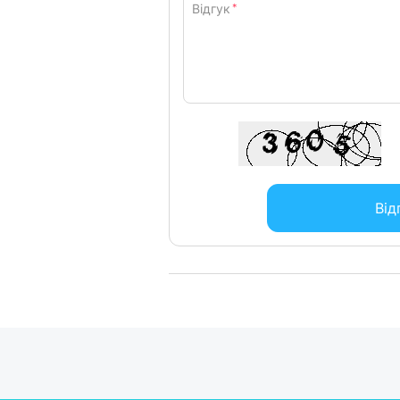
Відгук
*
Від