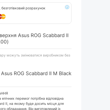
, безготівковий розрахунок
верхня Asus ROG Scabbard II
00)
вару можуть змінюватися виробником без
 Asus ROG Scabbard II M Black
АННЯ
 епічних перемог потрібна відповідна
rd II, на якому буде досить місця для
ого обладнання. Він виготовлений із