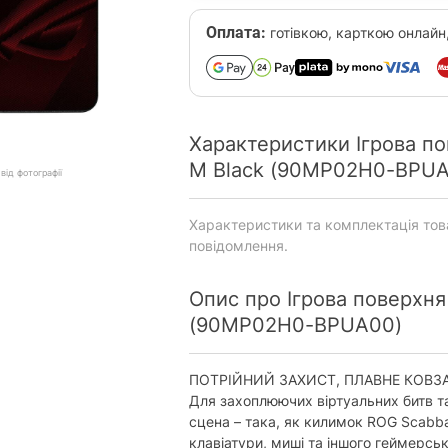
Оплата:
готівкою, карткою онлайн
Характеристики Ігрова по
M Black (90MP02H0-BPUA
від фотографії
Характеристики та комплектація то
повідомлення.
Опис про Ігрова поверхня
(90MP02H0-BPUA00)
ПОТРІЙНИЙ ЗАХИСТ, ПЛАВНЕ КОВЗ
Для захоплюючих віртуальних битв та
сцена – така, як килимок ROG Scabba
клавіатури, миші та іншого геймерськ