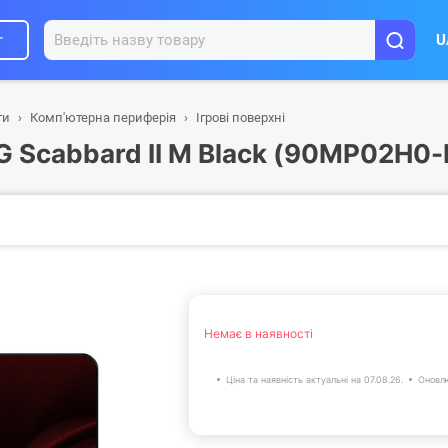
г
U
ти
Комп'ютерна периферія
Ігрові поверхні
OG Scabbard II M Black (90MP02H0
Немає в наявності
Ціна та наявність актуальні на 07.08.26.
Оновлю