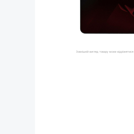
Зовнішній вигляд товару може відрізнятися 