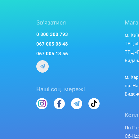
Зв'язатися
Мага
0 800 300 793
м. Киї
ТРЦ «L
067 005 08 48
ТРЦ «R
067 005 13 56
Видача
м. Хар
пр. На
Наші соц. мережі
Видача
Колл
Пн-Пт:
Сб-Нд: