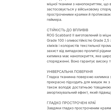
міцної тканини з нанопокриттям, що 
застосовується у військовому споряд
простроченими краями й протиковз
геймера.
СТІЙКІСТЬ ДО ВПЛИВІВ
ROG Scabbard II виготовлений із міцн
Grade 100 і оливостійкістю Grade 2,5
хіміків і колористів текстильної про
захист від випадково пролитої рідини
килимка має нанопокриття, яке широ
спорядженні. Воно гарантує високу т
УНІВЕРСАЛЬНА ПОВЕРХНЯ
Гладка тканинна поверхню килимка з
прекрасно підходить для мишок як з 
також володіє достатньою товщиною 
амортизувальний ефект, який підвищ
ГЛАДКО ПРОСТРОЧЕНІ КРАЇ
Завдяки гладко простроченим краям 