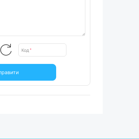
Код
*
правити