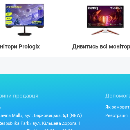
нітори Prologix
Дивитись всі моніто
зини продавця
Допомог
Як замовит
в
avina Mall», вул. Берковецька, 6Д (NEW)
Реєстрація
espublika Park» вул. Кільцева дорога, 1