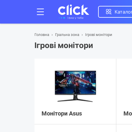
Катало
Головна
Гральна зона
Ігрові монітори
Ігрові монітори
Монітори Asus
Мо