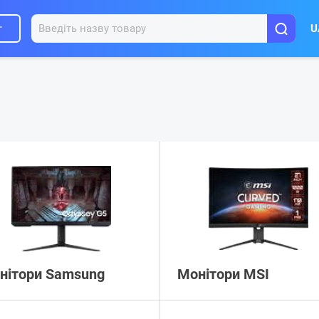
г
U
нітори Samsung
Монітори MSI