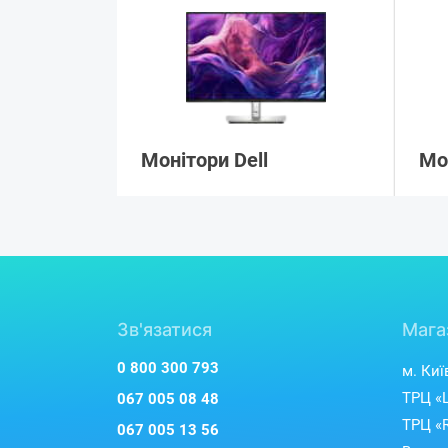
Монітори Dell
Мо
Зв'язатися
Мага
0 800 300 793
м. Киї
ТРЦ «L
067 005 08 48
ТРЦ «R
067 005 13 56