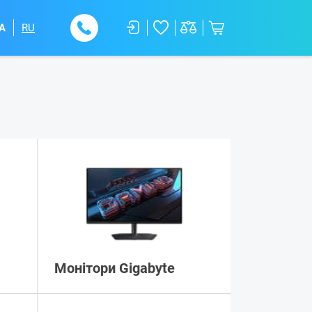
A
RU
Монітори Gigabyte