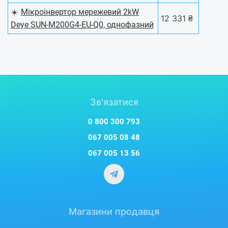
☀️
Мікроінвертор мережевий 2kW
12 331 ₴
Deye SUN-M200G4-EU-Q0, однофазний
Зв'язатися
0 800 300 793
067 005 08 48
067 005 13 56
Магазини продавця