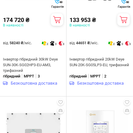
60
60
Гарантія
Гарантія
174 720 ₴
133 953 ₴
В наявності
В наявності
від
/міс.
від
/міс.
58240 ₴
44651 ₴
2
3
3
2
3
3
Інвертор гібридний 30kW Deye
Інвертор гібридний 20kW Deye
SUN-30K-SG02HP3-EU-AM3,
SUN-20K-SG05LP3-EU, трифазний
трифазний
|
|
|
|
гібридний
MPPT
3
гібридний
MPPT
2
Безкоштовна доставка
Безкоштовна доставка