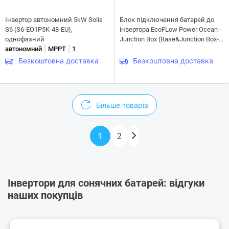
Інвертор автономний 5kW Solis
Блок підключення батарей до
S6 (S6-EO1P5K-48-EU),
інвертора EcoFLow Power Ocean -
однофазний
Junction Box (Base&Junction Box-
|
|
автономний
MPPT
1
P3-10kW-DE)
Безкоштовна доставка
Безкоштовна доставка
Більше товарів
1
2
Інвертори для сонячних батарей: відгуки
наших покупців