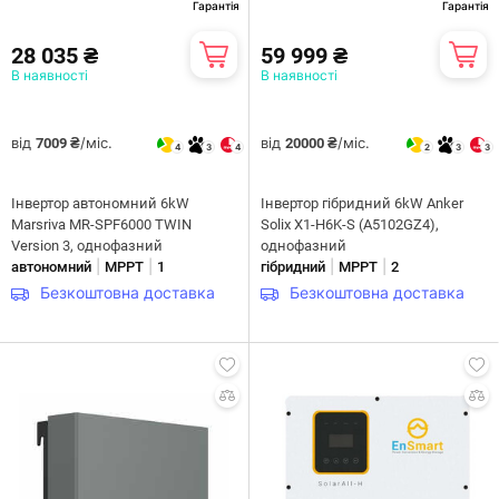
Гарантія
Гарантія
28 035 ₴
59 999 ₴
В наявності
В наявності
від
/міс.
від
/міс.
7009 ₴
20000 ₴
4
3
4
2
3
3
Інвертор автономний 6kW
Інвертор гібридний 6kW Anker
Marsriva MR-SPF6000 TWIN
Solix X1-H6K-S (A5102GZ4),
Version 3, однофазний
однофазний
|
|
|
|
автономний
MPPT
1
гібридний
MPPT
2
Безкоштовна доставка
Безкоштовна доставка