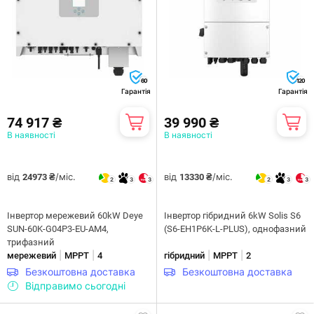
60
120
Гарантія
Гарантія
74 917 ₴
39 990 ₴
В наявності
В наявності
від
/міс.
від
/міс.
24973 ₴
13330 ₴
2
3
3
2
3
3
Інвертор мережевий 60kW Deye
Інвертор гібридний 6kW Solis S6
SUN-60K-G04P3-EU-AM4,
(S6-EH1P6K-L-PLUS), однофазний
трифазний
|
|
|
|
мережевий
MPPT
4
гібридний
MPPT
2
Безкоштовна доставка
Безкоштовна доставка
Відправимо сьогодні