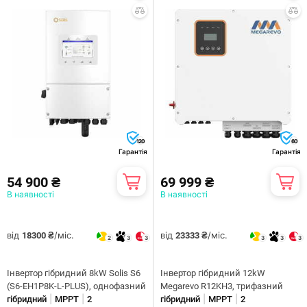
120
60
Гарантія
Гарантія
54 900 ₴
69 999 ₴
В наявності
В наявності
від
/міс.
від
/міс.
18300 ₴
23333 ₴
2
3
3
3
3
3
Інвертор гібридний 8kW Solis S6
Інвертор гібридний 12kW
(S6-EH1P8K-L-PLUS), однофазний
Megarevo R12KH3, трифазний
|
|
|
|
гібридний
MPPT
2
гібридний
MPPT
2