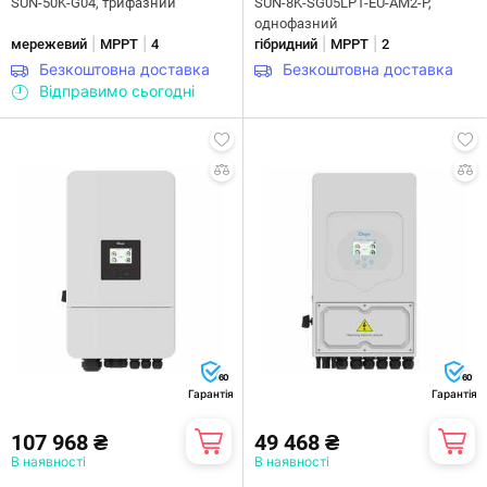
SUN-50K-G04, трифазний
SUN-8K-SG05LP1-EU-AM2-P,
однофазний
|
|
|
|
мережевий
MPPT
4
гібридний
MPPT
2
Безкоштовна доставка
Безкоштовна доставка
Відправимо сьогодні
60
60
Гарантія
Гарантія
107 968 ₴
49 468 ₴
В наявності
В наявності