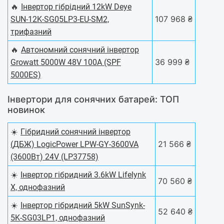
🔥
Інвертор гібрідний 12kW Deye
107 968 ₴
SUN-12K-SG05LP3-EU-SM2,
трифазний
🔥
Автономний сонячний інвертор
36 999 ₴
Growatt 5000W 48V 100A (SPF
5000ES)
Інвертори для сонячних батарей: ТОП
новинок
☀️
Гібридний сонячний інвертор
21 566 ₴
(ДБЖ) LogicPower LPW-GY-3600VA
(3600Вт) 24V (LP37758)
☀️
Інвертор гібридний 3.6kW Lifelynk
70 560 ₴
X, однофазний
☀️
Інвертор гібридний 5kW SunSynk-
52 640 ₴
5K-SG03LP1, однофазний