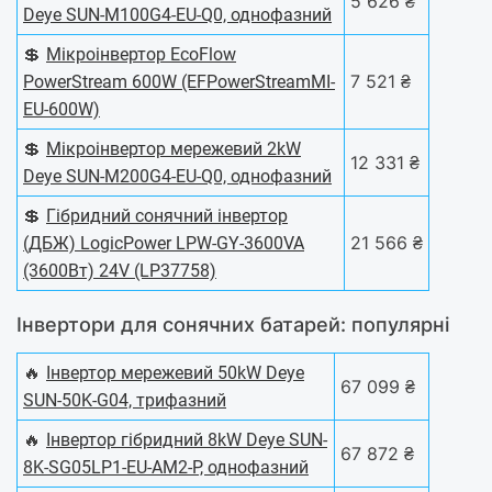
5 626 ₴
Deye SUN-M100G4-EU-Q0, однофазний
💲
Мікроінвертор EcoFlow
7 521 ₴
PowerStream 600W (EFPowerStreamMI-
EU-600W)
💲
Мікроінвертор мережевий 2kW
12 331 ₴
Deye SUN-M200G4-EU-Q0, однофазний
💲
Гібридний сонячний інвертор
21 566 ₴
(ДБЖ) LogicPower LPW-GY-3600VA
(3600Вт) 24V (LP37758)
Інвертори для сонячних батарей: популярні
🔥
Інвертор мережевий 50kW Deye
67 099 ₴
SUN-50K-G04, трифазний
🔥
Інвертор гібридний 8kW Deye SUN-
67 872 ₴
8K-SG05LP1-EU-AM2-P, однофазний