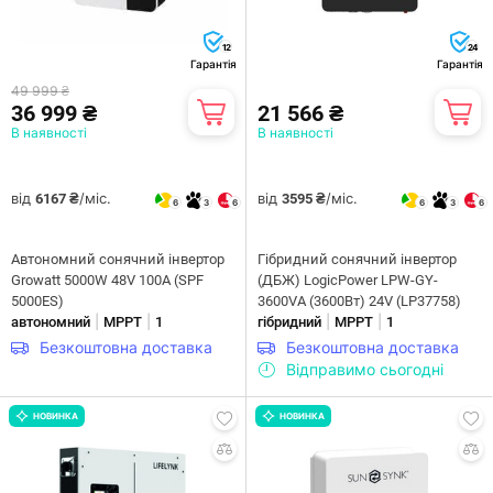
12
24
Гарантія
Гарантія
49 999 ₴
36 999 ₴
21 566 ₴
В наявності
В наявності
від
/міс.
від
/міс.
6167 ₴
3595 ₴
6
3
6
6
3
6
Автономний сонячний інвертор
Гібридний сонячний інвертор
Growatt 5000W 48V 100A (SPF
(ДБЖ) LogicPower LPW-GY-
5000ES)
3600VA (3600Вт) 24V (LP37758)
|
|
|
|
автономний
MPPT
1
гібридний
MPPT
1
Безкоштовна доставка
Безкоштовна доставка
Відправимо сьогодні
НОВИНКА
НОВИНКА