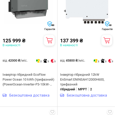
180
60
Гарантія
Гарантія
125 999 ₴
137 399 ₴
В наявності
В наявності
від
/міс.
від
/міс.
42000 ₴
45800 ₴
2
3
3
2
3
3
Інвертор гібридний EcoFlow
Інвертор гібридний 12kW
Power Ocean 10 kWh (трифазний)
EnSmart ENINSAH12000H600,
(PowerOcean-Inverter-P3-10kW-
трифазний
|
|
DE)
гібридний
MPPT
2
Безкоштовна доставка
Безкоштовна доставка