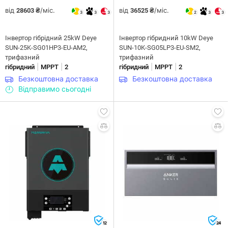
від
/міс.
від
/міс.
28603 ₴
36525 ₴
3
3
3
2
3
3
Інвертор гібрідний 25kW Deye
Інвертор гібридний 10kW Deye
SUN-25K-SG01HP3-EU-AM2,
SUN-10K-SG05LP3-EU-SM2,
трифазний
трифазний
|
|
|
|
гібридний
MPPT
2
гібридний
MPPT
2
Безкоштовна доставка
Безкоштовна доставка
Відправимо сьогодні
12
24