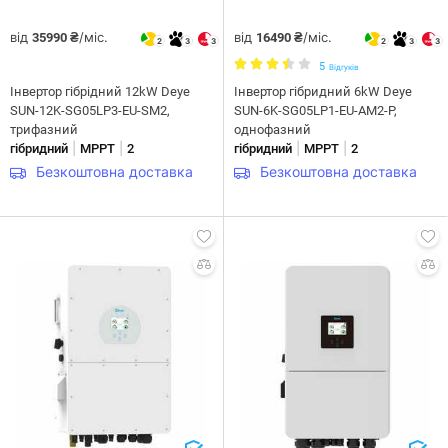
від
/міс.
від
/міс.
35990 ₴
16490 ₴
2
3
3
2
3
3
5
Відгуків
Інвертор гібрідний 12kW Deye
Інвертор гібридний 6kW Deye
SUN-12K-SG05LP3-EU-SM2,
SUN-6K-SG05LP1-EU-AM2-P,
трифазний
однофазний
|
|
|
|
гібридний
MPPT
2
гібридний
MPPT
2
Безкоштовна доставка
Безкоштовна доставка