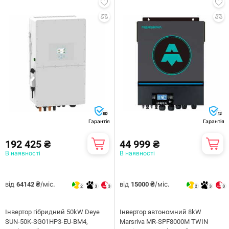
60
12
Гарантія
Гарантія
192 425 ₴
44 999 ₴
В наявності
В наявності
від
/міс.
від
/міс.
64142 ₴
15000 ₴
2
3
3
2
3
3
Інвертор гібридний 50kW Deye
Інвертор автономний 8kW
SUN-50K-SG01HP3-EU-BM4,
Marsriva MR-SPF8000M TWIN