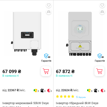
60
60
Гарантія
Гарантія
67 099 ₴
67 872 ₴
В наявності
В наявності
від
/міс.
від
/міс.
22367 ₴
22624 ₴
3
3
3
3
3
3
5
Відгуків
Інвертор мережевий 50kW Deye
Інвертор гібридний 8kW Deye