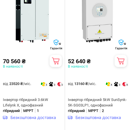
12
12
Гарантія
Гарантія
70 560 ₴
52 640 ₴
В наявності
В наявності
від
/міс.
від
/міс.
23520 ₴
13160 ₴
3
3
3
4
3
4
Інвертор гібридний 3.6kW
Інвертор гібридний 5kW SunSynk-
Lifelynk X, однофазний
5K-SG03LP1, однофазний
|
|
|
|
гібридний
MPPT
1
гібридний
MPPT
2
Безкоштовна доставка
Безкоштовна доставка