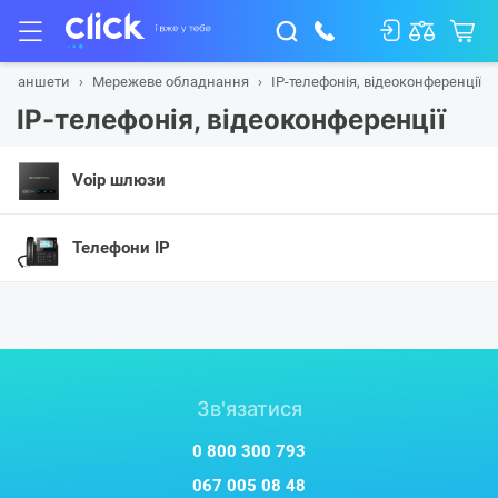
а планшети
Мережеве обладнання
IP-телефонія, відеоконференції
IP-телефонія, відеоконференції
Voip шлюзи
Телефони IP
Зв'язатися
0 800 300 793
067 005 08 48