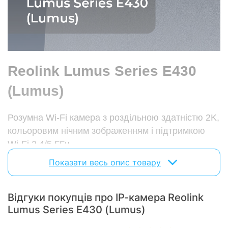
Підтримка Wi-Fi :
2.4 ГГц, 5 ГГц
Нічна зйомка:
є
Вулична:
так
Аналітика
Reolink Lumus Series E430
Розпізнавання людей/
є
автомобілів:
(Lumus)
Сповіщення про вторгення в
є
область:
Розумна Wi-Fi камера з роздільною здатністю 2K,
Детектор руху:
є
кольоровим нічним зображенням і підтримкою
Wi-Fi 2.4/5 ГГц
Додатково
Показати весь опис товару
Клас захисту:
IP65
Слот для карт пам'яті:
MicroSD
Відгуки покупців про IP-камера Reolink
Максимальний обсяг карти
512 ГБ
пам'яті:
Lumus Series E430 (Lumus)
Діапазон робочих