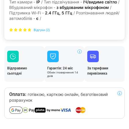
Тип камери -
IP
/ Тип підсвічування -
ІЧ/видиме світло
/
Вбудований мікрофон -
з вбудованим мікрофоном
/
Підтримка Wi-Fi -
2.4 ГГц, 5 ГГц
/ Розпізнавання людей/
автомобілів -
є
/
Відгуки (2)
Відправимо
Гарантія: 24 міс
За тарифами
Обмін і повернення: 14
сьогодні
перевізника
днів
Оплата:
готівкою, карткою онлайн, безготівковий
розрахунок