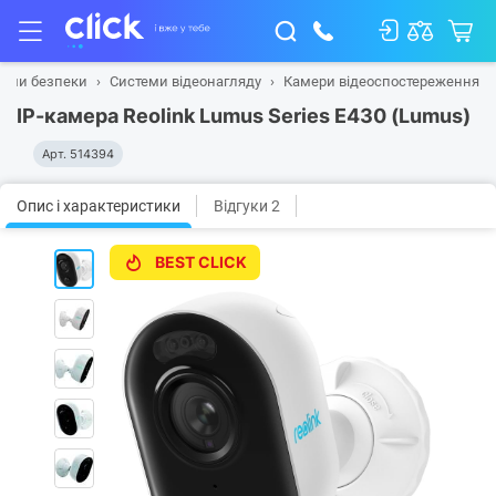
теми безпеки
Системи відеонагляду
Камери відеоспостереження
IP-камера Reolink Lumus Series E430 (Lumus)
Арт.
514394
Опис і характеристики
Відгуки 2
BEST CLICK