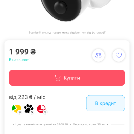
Зовнішній вигляд товару може відрізнятися від фотографії
1 999 ₴
В наявності
Купити
від 223 ₴ / міс
В кредит
9
5
9
Ціна та наявність актуальні на 07.08.26.
Оновлюємо кожні 30 хв.