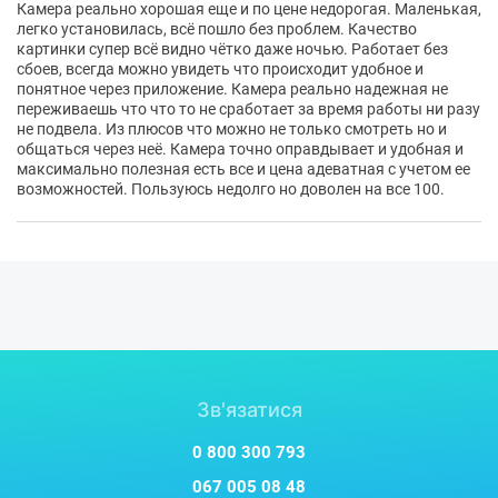
Камера реально хорошая еще и по цене недорогая. Маленькая,
сенсором 1/2.7" CMOS та прожекторами, що
легко установилась, всё пошло без проблем. Качество
забезпечують чітке та яскраве зображення з
картинки супер всё видно чётко даже ночью. Работает без
сбоев, всегда можно увидеть что происходит удобное и
насиченими кольорами навіть у темряві,
понятное через приложение. Камера реально надежная не
охороняючи ваш дім цілодобово.
переживаешь что что то не сработает за время работы ни разу
не подвела. Из плюсов что можно не только смотреть но и
общаться через неё. Камера точно оправдывает и удобная и
максимально полезная есть все и цена адеватная с учетом ее
возможностей. Пользуюсь недолго но доволен на все 100.
Зв'язатися
0 800 300 793
067 005 08 48