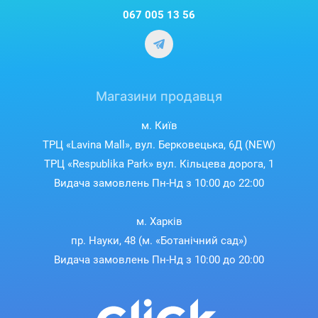
067 005 13 56
Розумне виявлення важливого
Завдяки вдосконаленим алгоритмам штучного
Магазини продавця
інтелекту, Reolink Lumus Series E430 тепер може
м. Київ
розрізняти людей, транспортні засоби та тварин
ТРЦ «Lavina Mall», вул. Берковецька, 6Д (NEW)
серед інших об’єктів, гарантуючи, що ви
ТРЦ «Respublika Park» вул. Кільцева дорога, 1
отримуєте інформацію лише про важливі події та
Видача замовлень Пн-Нд з 10:00 до 22:00
будете позбавлені хибних тривог.
м. Харків
пр. Науки, 48 (м. «Ботанічний сад»)
Видача замовлень Пн-Нд з 10:00 до 20:00