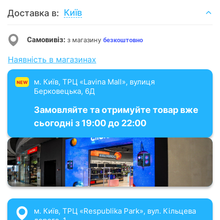
Київ
Доставка в:
Самовивіз:
з магазину
безкоштовно
Наявність в магазинах
м. Київ, ТРЦ «Lavina Mall», вулиця
NEW
Берковецька, 6Д
Замовляйте та отримуйте товар вже
сьогодні з 19:00 до 22:00
м. Київ, ТРЦ «Respublika Park», вул. Кільцева