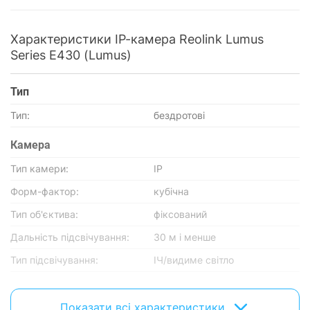
Характеристики IP-камера Reolink Lumus
Series E430 (Lumus)
Тип
Тип:
бездротові
Камера
Тип камери:
IP
Форм-фактор:
кубічна
Тип об'єктива:
фіксований
Дальність підсвічування:
30 м і менше
Тип підсвічування:
ІЧ/видиме світло
Відео
Показати всі характеристики