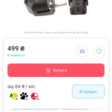
Зовнішній вигляд товару може відрізнятися від фотографії
499 ₴
В наявності
Купити
від 84 ₴ / міс
В кредит
6
3
6
Ціна та наявність актуальні на 06.08.26.
Оновлюємо кожні 30 хв.