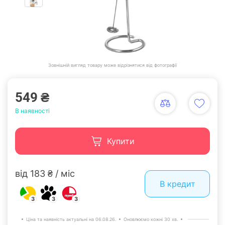
Зовнішній вигляд товару може відрізнятися від фотографії
549 ₴
В наявності
Купити
від 183 ₴ / міс
В кредит
3
3
3
Ціна та наявність актуальні на 06.08.26.
Оновлюємо кожні 30 хв.