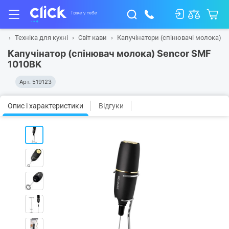
на
Техніка для кухні
Світ кави
Капучінатори (спінювачі молока)
Капучінатор (спінювач молока) Sencor SMF
1010BK
Арт.
519123
Опис і характеристики
Відгуки