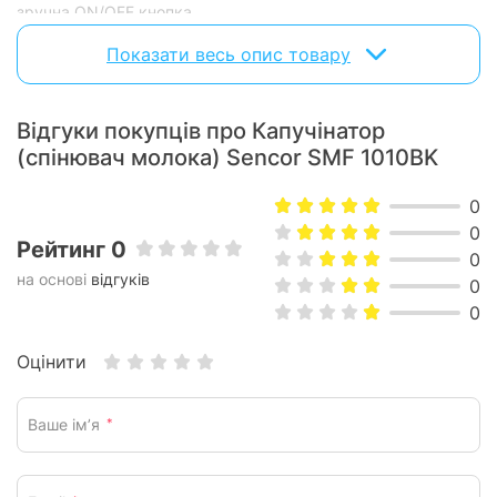
зручна ON/OFF кнопка
легко очищається
Показати весь опис товару
Відгуки покупців про Капучінатор
(спінювач молока) Sencor SMF 1010BK
0
0
Рейтинг 0
0
на основі
відгуків
0
0
Оцінити
Ваше ім’я
*