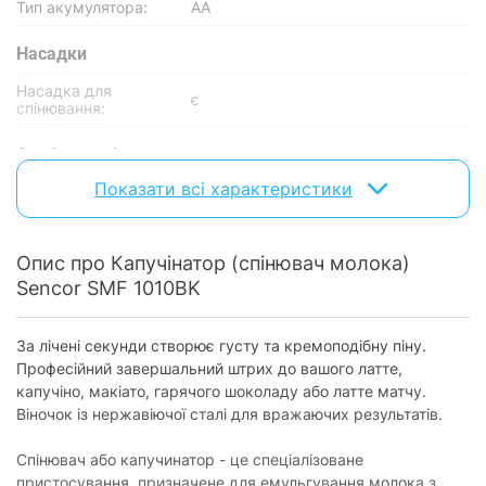
Тип акумулятора:
АА
Насадки
Насадка для
є
спінювання:
Особливості
Показати всі характеристики
Змінний вінчик:
є
Режими роботи
Опис про Капучінатор (спінювач молока)
Режими
спінювання гарячого та холодного
Sencor SMF 1010BK
приготування:
молока
Фізичні характеристики
За лічені секунди створює густу та кремоподібну піну.
Професійний завершальний штрих до вашого латте,
Матеріал корпусу:
пластик
капучіно, макіато, гарячого шоколаду або латте матчу.
Вага:
200 г
Віночок із нержавіючої сталі для вражаючих результатів.
Розміри (ВхШхГ):
210х80х80 мм
Спінювач або капучинатор - це спеціалізоване
пристосування, призначене для емульгування молока з
Колір:
чорний