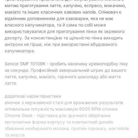
метою приготування латте, капучіно, еспресо, мокачино,
макіато та інших класичних кавових напоїв. Спінювач є
Характеристики та комплектація товару можуть змінюватися
виробником без повідомлення.
відмінним доповненням для кавоварки, яка не має
власного капучинатора, та й сама по собі може
використовуватися для приготування пінки як окремого
десерту. За консистенцією та щільністю пінка виходить
анітрохи не гірше, ніж при використанні вбудованого
капучинатора.
Sencor SMF 1010BK - зробить насичену кремоподібну піну
за секунди. Професійний завершальний штрих до вашого
латте, капучіно, макіато, гарячого шоколаду або маття
латте.
додаткові характеристики
віночок з нержавіючої сталі для вражаючих результатів
оптимальна потужність максимум 6000 RPM сіточки
Chrome Sleek - підставка для зручного зберігання
ергономічна форма корпусу та компактний дизайн
збивання незбираного молока, протеїн порошку, коктейлів
та морсів