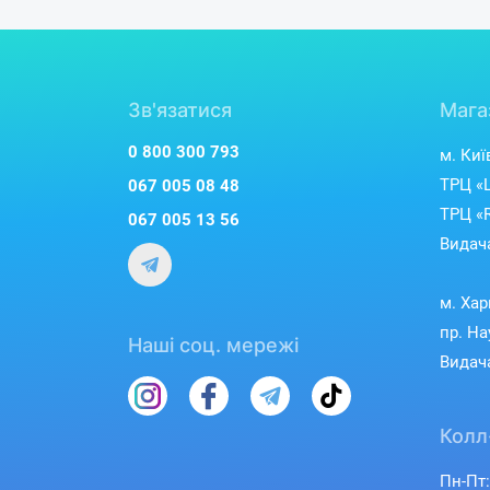
Зв'язатися
Мага
0 800 300 793
м. Киї
ТРЦ «L
067 005 08 48
ТРЦ «R
067 005 13 56
Видача
м. Хар
пр. На
Наші соц. мережі
Видача
Колл
Пн-Пт: