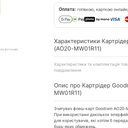
Оплата:
готівкою, карткою онлайн
Характеристики Картріде
(AO20-MW01R11)
від фотографії
Характеристики та комплектація то
повідомлення.
Опис про Картрідер Good
MW01R11)
Зчитувач флеш-карт Goodram AO20
При використанні декількох інтерфе
для користувачів, які хотіли б перед
будь-яких обмежень.