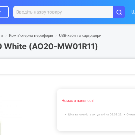
г
U
ти
Комп'ютерна периферія
USB-хаби та картрідери
0 White (AO20-MW01R11)
Немає в наявності
Ціна та наявність актуальні на 06.08.26.
Оновл