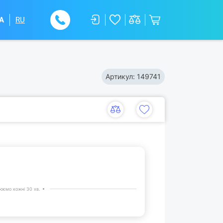
A
RU
Артикул:
149741
юємо кожні 30 хв.