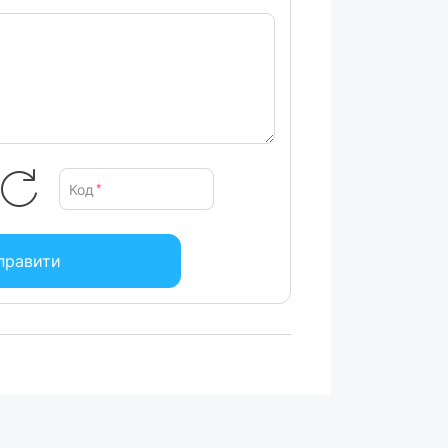
Код
*
правити