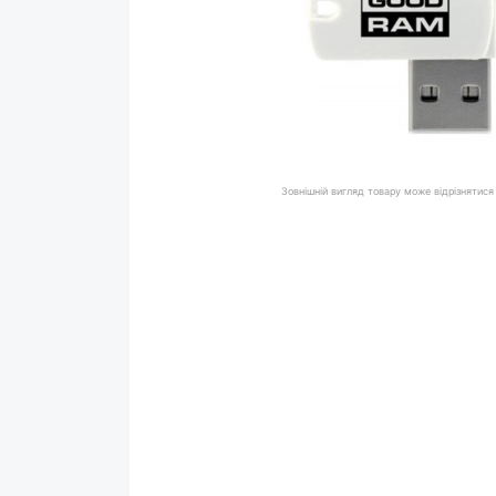
Зовнішній вигляд товару може відрізнятися 