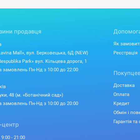
зини продавця
Допомог
Як замовит
в
avina Mall», вул. Берковецька, 6Д (NEW)
Реєстрація
espublika Park» вул. Кільцева дорога, 1
 замовлень Пн-Нд з 10:00 до 22:00
Покупцев
Доставка
ків
Оплата
уки, 48 (м. «Ботанічний сад»)
 замовлень Пн-Нд з 10:00 до 20:00
Кредит
Обмін і по
Гарантія та 
-центр
 9:00 - 21:00