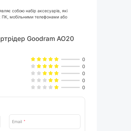
являє собою набір аксесуарів, які
ж ПК, мобільними телефонами або
Картрідер Goodram AO20
0
0
0
0
0
Email
*