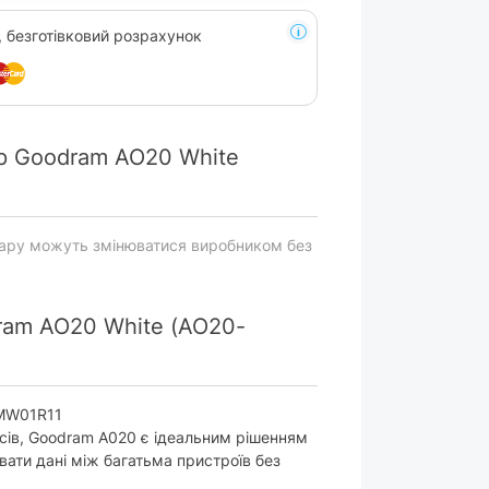
, безготівковий розрахунок
р Goodram AO20 White
вару можуть змінюватися виробником без
ram AO20 White (AO20-
-MW01R11
йсів, Goodram A020 є ідеальним рішенням
авати дані між багатьма пристроїв без